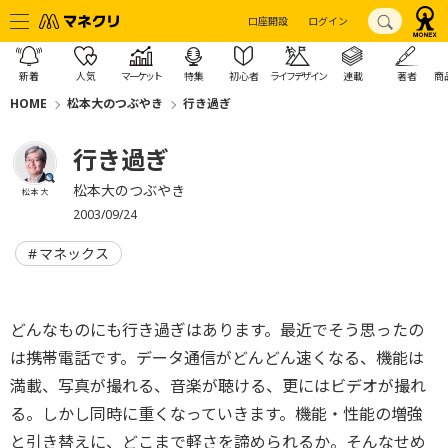
口座開設
ログイン
新着
人気
マーケット
特集
初心者
ライフデザイン
連載
著者
商
HOME
松本大のつぶやき
行き過ぎ
行き過ぎ
松本大のつぶやき
松本 大
2003/09/24
マネックス
どんなものにも行き過ぎはあります。最近でそう思ったの
は携帯電話です。データ通信がどんどん速くなる、機能は
満載、写真が撮れる、音楽が聴ける、更にはビデオが撮れ
る。しかし同時に重くなっていきます。機能・性能の増強
と引き替えに、どこまで軽さを諦められるか。そんなせめ