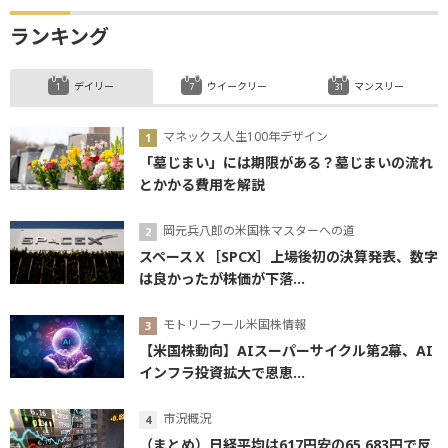
ランキング
デイリー
ウイークリー
マンスリー
マネックス人生100年デザイン
「墓じまい」には期限がある？墓じまいの流れ
とかかる費用を解説
岡元兵八郎の米国株マスターへの道
スペースＸ［SPCX］上場後初の決算発表、数字
は良かったが株価が下落...
モトリーフール米国株情報
【米国株動向】AIスーパーサイクル第2幕、AI
インフラ投資拡大で恩恵...
市況概況
（まとめ）日経平均は617円安の65,683円で反