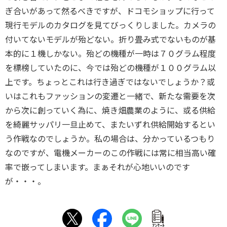
ぎ合いがあって然るべきですが、ドコモショップに行って
現行モデルのカタログを見てびっくりしました。カメラの
付いてないモデルが殆どない。折り畳み式でないものが基
本的に１機しかない。殆どの機種が一時は７０グラム程度
を標榜していたのに、今では殆どの機種が１００グラム以
上です。ちょっとこれは行き過ぎではないでしょうか？或
いはこれもファッションの変遷と一緒で、新たな需要を次
から次に創っていく為に、焼き畑農業のように、或る供給
を綺麗サッパリ一旦止めて、またいずれ供給開始するとい
う作戦なのでしょうか。私の場合は、分かっているつもり
なのですが、電機メーカーのこの作戦には常に相当高い確
率で嵌ってしまいます。まぁそれが心地いいのです
が・・・。
ｱﾝｹｰﾄ