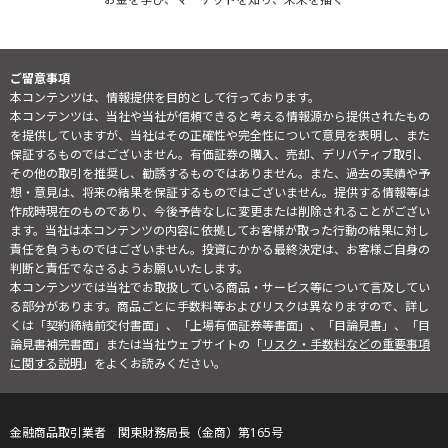
ご留意事項
本コンテンツは、情報提供を目的として行っております。
本コンテンツは、当社や当社が信頼できると考える情報源から提供されたもの
を提供していますが、当社はその正確性や完全性について意見を表明し、また
保証するものではございません。有価証券の購入、売却、デリバティブ取引、
その他の取引を推奨し、勧誘するものではありません。また、過去の実績や予
想・意見は、将来の結果を保証するものではございません。提供する情報等は
作成時現在のものであり、今後予告なしに変更または削除されることがござい
ます。当社は本コンテンツの内容に依拠してお客様が取った行動の結果に対し
責任を負うものではございません。投資にかかる最終決定は、お客様ご自身の
判断と責任でなさるようお願いいたします。
本コンテンツでは当社でお取扱している商品・サービス等について言及してい
る部分があります。商品ごとに手数料等およびリスクは異なりますので、詳し
くは「契約締結前交付書面」、「上場有価証券等書面」、「目論見書」、「目
論見書補完書面」または当社ウェブサイトの「
リスク・手数料などの重要事項
に関する説明
」をよくお読みください。
金融商品取引業者 関東財務局長（金商）第165号