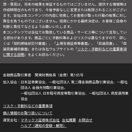
想・意見は、将来の結果を保証するものではございません。提供する情報等は
作成時現在のものであり、今後予告なしに変更または削除されることがござい
ます。当社は本コンテンツの内容に依拠してお客様が取った行動の結果に対し
責任を負うものではございません。投資にかかる最終決定は、お客様ご自身の
判断と責任でなさるようお願いいたします。
本コンテンツでは当社でお取扱している商品・サービス等について言及してい
る部分があります。商品ごとに手数料等およびリスクは異なりますので、詳し
くは「契約締結前交付書面」、「上場有価証券等書面」、「目論見書」、「目
論見書補完書面」または当社ウェブサイトの「
リスク・手数料などの重要事項
に関する説明
」をよくお読みください。
金融商品取引業者 関東財務局長（金商）第165号
日本証券業協会、一般社団法人 第二種金融商品取引業協会、一般社
団法人 金融先物取引業協会、
一般社団法人 日本暗号資産等取引業協会、一般社団法人 資産運用業
協会
リスク・手数料などの重要事項
個人情報のお取り扱いについて
マネックス証券株式会社
会社概要
お問合せ
ヘルプ（通知の登録・解除）