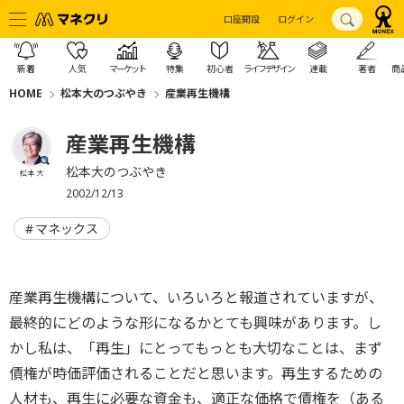
口座開設
ログイン
新着
人気
マーケット
特集
初心者
ライフデザイン
連載
著者
商
HOME
松本大のつぶやき
産業再生機構
産業再生機構
松本大のつぶやき
松本 大
2002/12/13
マネックス
産業再生機構について、いろいろと報道されていますが、
最終的にどのような形になるかとても興味があります。し
かし私は、「再生」にとってもっとも大切なことは、まず
債権が時価評価されることだと思います。再生するための
人材も、再生に必要な資金も、適正な価格で債権を（ある