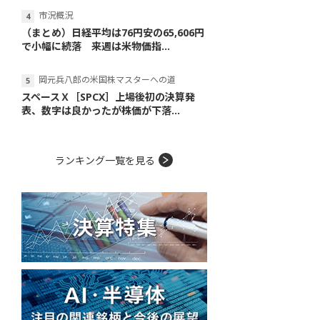
市況概況
（まとめ）日経平均は76円安の65,606円
で小幅に続落 来週は米物価指...
岡元兵八郎の米国株マスターへの道
スペースＸ［SPCX］上場後初の決算発
表、数字は良かったが株価が下落...
ランキング一覧を見る