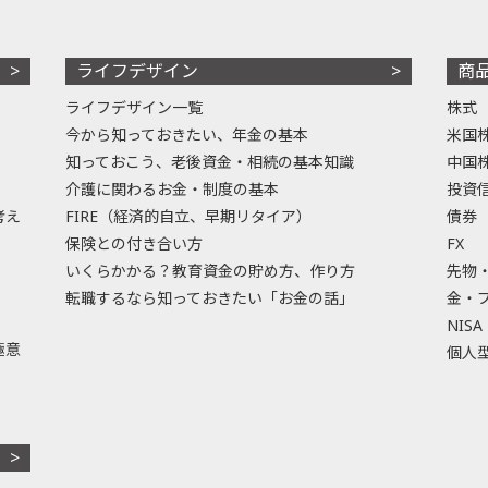
ライフデザイン
商
ライフデザイン一覧
株式
今から知っておきたい、年金の基本
米国
知っておこう、老後資金・相続の基本知識
中国
介護に関わるお金・制度の基本
投資
考え
FIRE（経済的自立、早期リタイア）
債券
保険との付き合い方
FX
いくらかかる？教育資金の貯め方、作り方
先物
転職するなら知っておきたい「お金の話」
金・
NISA
極意
個人型