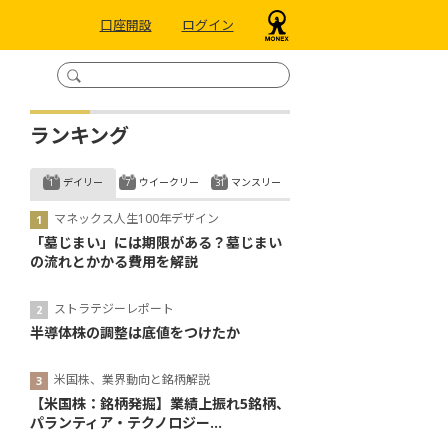
口座開設
ログイン
ランキング
デイリー
ウイークリー
マンスリー
マネックス人生100年デザイン
「墓じまい」には期限がある？墓じまい
の流れとかかる費用を解説
ストラテジーレポート
半導体株の調整は底値をつけたか
米国株、業界動向と銘柄解説
【米国株：銘柄発掘】業績上振れ5銘柄、
パランティア・テクノロジー...