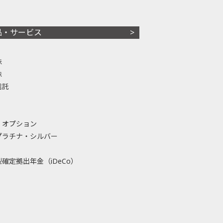
品・サービス
株
株
信託
・オプション
プラチナ・シルバー
確定拠出年金（iDeCo）