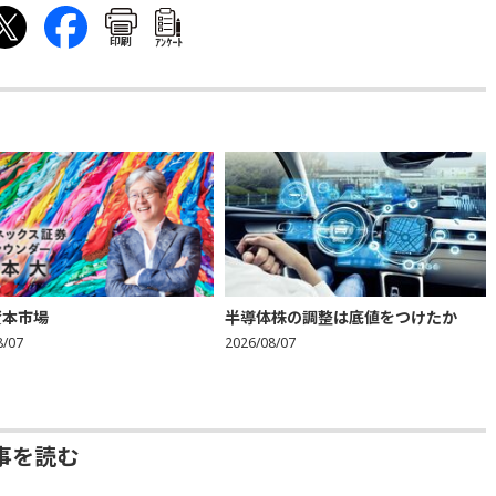
印刷
ｱﾝｹｰﾄ
資本市場
半導体株の調整は底値をつけたか
8/07
2026/08/07
事を読む