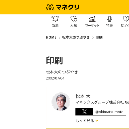
新着
人気
マーケット
特集
初心
HOME
松本大のつぶやき
印刷
印刷
松本大のつぶやき
2002/07/04
松本 大
マネックスグループ株式会社 取
@okimatsumoto
もっと見る