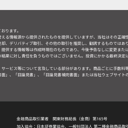
ております。
考える情報源から提供されたものを提供していますが、当社はその正確
売却、デリバティブ取引、その他の取引を推奨し、勧誘するものではあ
。提供する情報等は作成時現在のものであり、今後予告なしに変更また
の結果に対し責任を負うものではございません。投資にかかる最終決定
・サービス等について言及している部分があります。商品ごとに手数料
書面」、「目論見書」、「目論見書補完書面」または当社ウェブサイト
金融商品取引業者 関東財務局長（金商）第165号
日本証券業協会、一般社団法人 第二種金融商品取