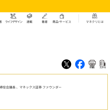
者
ライフデザイン
連載
著者
商
品・
サービス
マネクリとは
印刷
ｱﾝｹｰﾄ
締役会議長 、マネックス証券 ファウンダー