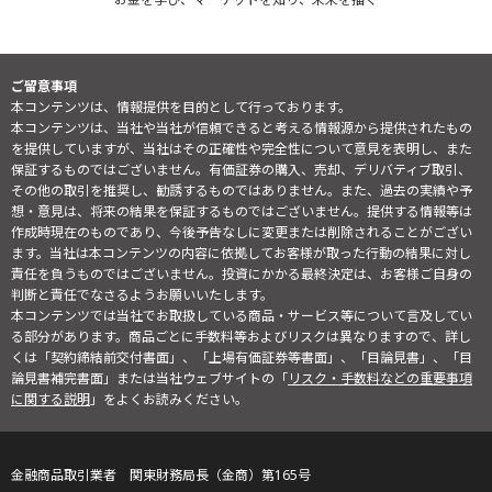
ご留意事項
本コンテンツは、情報提供を目的として行っております。
本コンテンツは、当社や当社が信頼できると考える情報源から提供されたもの
を提供していますが、当社はその正確性や完全性について意見を表明し、また
保証するものではございません。有価証券の購入、売却、デリバティブ取引、
その他の取引を推奨し、勧誘するものではありません。また、過去の実績や予
想・意見は、将来の結果を保証するものではございません。提供する情報等は
作成時現在のものであり、今後予告なしに変更または削除されることがござい
ます。当社は本コンテンツの内容に依拠してお客様が取った行動の結果に対し
責任を負うものではございません。投資にかかる最終決定は、お客様ご自身の
判断と責任でなさるようお願いいたします。
本コンテンツでは当社でお取扱している商品・サービス等について言及してい
る部分があります。商品ごとに手数料等およびリスクは異なりますので、詳し
くは「契約締結前交付書面」、「上場有価証券等書面」、「目論見書」、「目
論見書補完書面」または当社ウェブサイトの「
リスク・手数料などの重要事項
に関する説明
」をよくお読みください。
金融商品取引業者 関東財務局長（金商）第165号