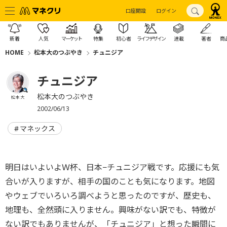
口座開設
ログイン
新着
人気
マーケット
特集
初心者
ライフデザイン
連載
著者
商
HOME
松本大のつぶやき
チュニジア
チュニジア
松本大のつぶやき
松本 大
2002/06/13
マネックス
明日はいよいよＷ杯、日本−チュニジア戦です。応援にも気
合いが入りますが、相手の国のことも気になります。地図
やウェブでいろいろ調べようと思ったのですが、歴史も、
地理も、全然頭に入りません。興味がない訳でも、特徴が
ない訳でもありませんが、「チュニジア」と想った瞬間に