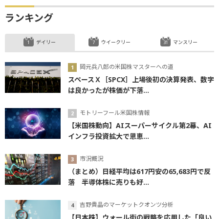
ランキング
デイリー
ウイークリー
マンスリー
岡元兵八郎の米国株マスターへの道
スペースＸ［SPCX］上場後初の決算発表、数字
は良かったが株価が下落...
モトリーフール米国株情報
【米国株動向】AIスーパーサイクル第2幕、AI
インフラ投資拡大で恩恵...
市況概況
（まとめ）日経平均は617円安の65,683円で反
落 半導体株に売りも好...
吉野貴晶のマーケットクオンツ分析
【日本株】ウォール街の戦略を応用した「良い