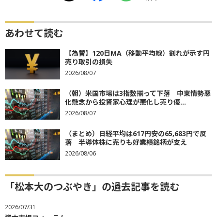
あわせて読む
【為替】120日MA（移動平均線）割れが示す円
売り取引の損失
2026/08/07
（朝）米国市場は3指数揃って下落 中東情勢悪
化懸念から投資家心理が悪化し売り優...
2026/08/07
（まとめ）日経平均は617円安の65,683円で反
落 半導体株に売りも好業績銘柄が支え
2026/08/06
「松本大のつぶやき」の過去記事を読む
2026/07/31