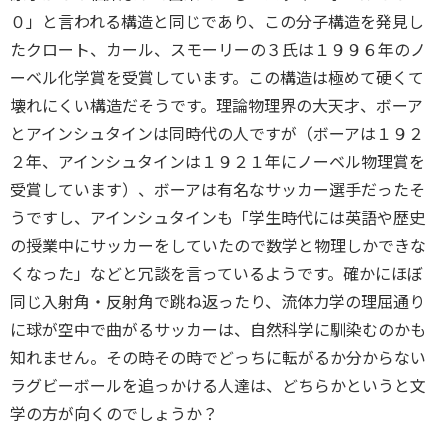
０」と言われる構造と同じであり、この分子構造を発見し
たクロート、カール、スモーリーの３氏は１９９６年のノ
ーベル化学賞を受賞しています。この構造は極めて硬くて
壊れにくい構造だそうです。理論物理界の大天才、ボーア
とアインシュタインは同時代の人ですが（ボーアは１９２
２年、アインシュタインは１９２１年にノーベル物理賞を
受賞しています）、ボーアは有名なサッカー選手だったそ
うですし、アインシュタインも「学生時代には英語や歴史
の授業中にサッカーをしていたので数学と物理しかできな
くなった」などと冗談を言っているようです。確かにほぼ
同じ入射角・反射角で跳ね返ったり、流体力学の理屈通り
に球が空中で曲がるサッカーは、自然科学に馴染むのかも
知れません。その時その時でどっちに転がるか分からない
ラグビーボールを追っかける人達は、どちらかというと文
学の方が向くのでしょうか？