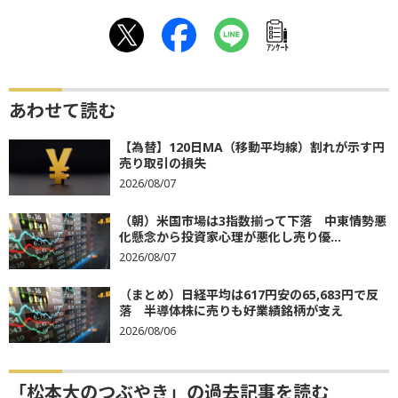
ｱﾝｹｰﾄ
あわせて読む
【為替】120日MA（移動平均線）割れが示す円
売り取引の損失
2026/08/07
（朝）米国市場は3指数揃って下落 中東情勢悪
化懸念から投資家心理が悪化し売り優...
2026/08/07
（まとめ）日経平均は617円安の65,683円で反
落 半導体株に売りも好業績銘柄が支え
2026/08/06
「松本大のつぶやき」の過去記事を読む