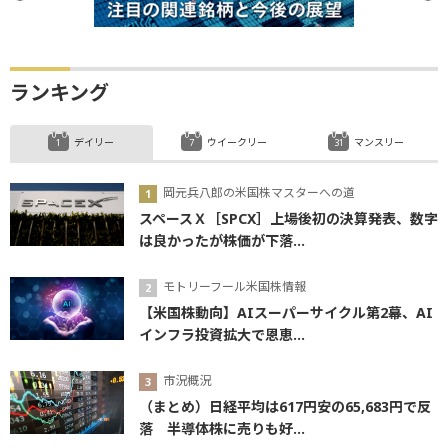
ランキング
デイリー
ウイークリー
マンスリー
岡元兵八郎の米国株マスターへの道
スペースＸ［SPCX］上場後初の決算発表、数字
は良かったが株価が下落...
モトリーフール米国株情報
【米国株動向】AIスーパーサイクル第2幕、AI
インフラ投資拡大で恩恵...
市況概況
（まとめ）日経平均は617円安の65,683円で反
落 半導体株に売りも好...