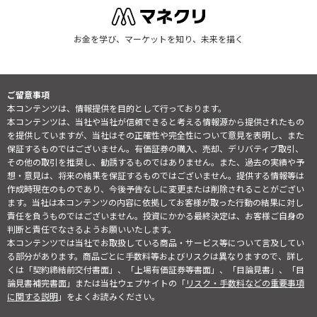
お金を学び、マーケットを知り、未来を描く
ご留意事項
本コンテンツは、情報提供を目的として行っております。
本コンテンツは、当社や当社が信頼できると考える情報源から提供されたもの
を提供していますが、当社はその正確性や完全性について意見を表明し、また
保証するものではございません。有価証券の購入、売却、デリバティブ取引、
その他の取引を推奨し、勧誘するものではありません。また、過去の実績や予
想・意見は、将来の結果を保証するものではございません。提供する情報等は
作成時現在のものであり、今後予告なしに変更または削除されることがござい
ます。当社は本コンテンツの内容に依拠してお客様が取った行動の結果に対し
責任を負うものではございません。投資にかかる最終決定は、お客様ご自身の
判断と責任でなさるようお願いいたします。
本コンテンツでは当社でお取扱している商品・サービス等について言及してい
る部分があります。商品ごとに手数料等およびリスクは異なりますので、詳し
くは「契約締結前交付書面」、「上場有価証券等書面」、「目論見書」、「目
論見書補完書面」または当社ウェブサイトの「
リスク・手数料などの重要事項
に関する説明
」をよくお読みください。