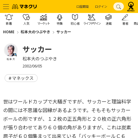
口座開設
ログイン
新着
人気
マーケット
特集
初心者
ライフデザイン
連載
著者
商
HOME
松本大のつぶやき
サッカー
サッカー
松本大のつぶやき
松本 大
2002/06/05
マネックス
世はワールドカップで大騒ぎですが、サッカーと理論科学
の間には不思議な因縁があるようです。そもそもサッカー
ボールの形ですが、１２枚の正五角形と２０枚の正六角形
が張り合わせてあり６０個の角がありますが、これは炭素
原子が６０個集まって出来ている「バッキーボールＣ６