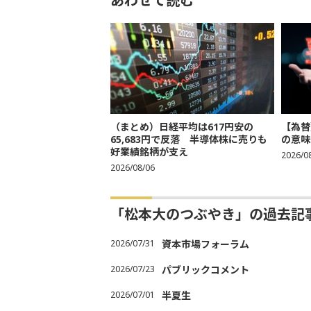
あわせて読む
（まとめ）日経平均は617円安の
【為替
65,683円で反落 半導体株に売りも
の意味
好業績銘柄が支え
2026/0
2026/08/06
「松本大のつぶやき」の過去記
2026/07/31
資本市場フォーラム
2026/07/23
パブリックコメント
2026/07/01
半夏生