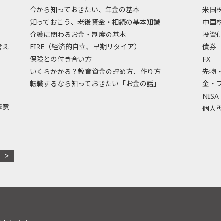
今から知っておきたい、年金の基本
米国
知っておこう、老後資金・相続の基本知識
中国
介護に関わるお金・制度の基本
投資
考え
FIRE（経済的自立、早期リタイア）
債券
保険との付き合い方
FX
いくらかかる？教育資金の貯め方、作り方
先物
転職するなら知っておきたい「お金の話」
金・
NISA
極意
個人型