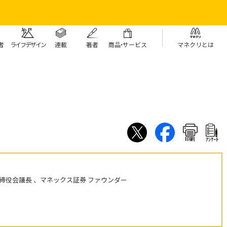
者
ライフデザイン
連載
著者
商
品・
サービス
マネクリとは
印刷
ｱﾝｹｰﾄ
締役会議長 、マネックス証券 ファウンダー