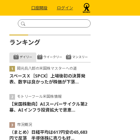
口座開設
ログイン
ランキング
デイリー
ウイークリー
マンスリー
岡元兵八郎の米国株マスターへの道
スペースＸ［SPCX］上場後初の決算発
表、数字は良かったが株価が下落...
モトリーフール米国株情報
【米国株動向】AIスーパーサイクル第2
幕、AIインフラ投資拡大で恩恵...
市況概況
（まとめ）日経平均は617円安の65,683
円で反落 半導体株に売りも好...