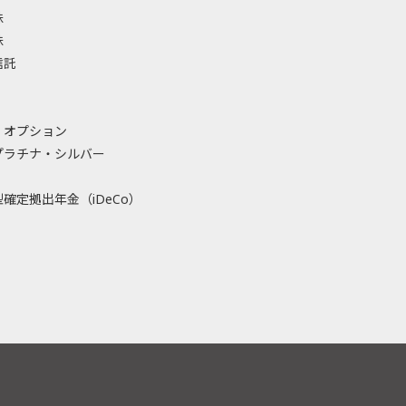
株
株
信託
・オプション
プラチナ・シルバー
確定拠出年金（iDeCo）