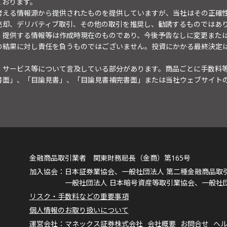
ております。
考える情報源から提供されたものを提供していますが、当社はその正確
売却、デリバティブ取引、その他の取引を推奨し、勧誘するものではあ
。提供する情報等は作成時現在のものであり、今後予告なしに変更また
の結果に対し責任を負うものではございません。投資にかかる最終決定
・サービス等について言及している部分があります。商品ごとに手数料
書面」、「目論見書」、「目論見書補完書面」または当社ウェブサイト
金融商品取引業者 関東財務局長（金商）第165号
日本証券業協会、一般社団法人 第二種金融商品取
一般社団法人 日本暗号資産等取引業協会、一般社
リスク・手数料などの重要事項
個人情報のお取り扱いについて
マネックス証券株式会社
会社概要
お問合せ
ヘ