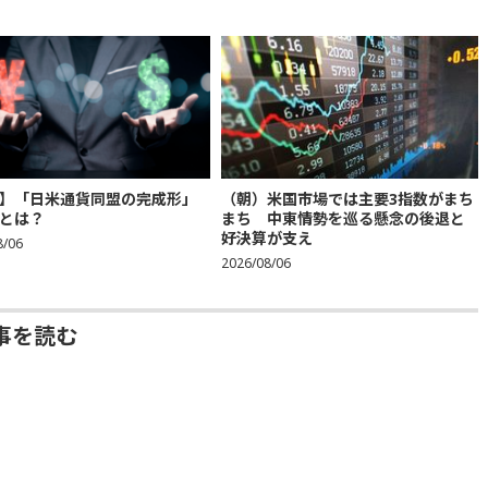
】「日米通貨同盟の完成形」
（朝）米国市場では主要3指数がまち
とは？
まち 中東情勢を巡る懸念の後退と
好決算が支え
8/06
2026/08/06
事を読む