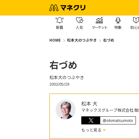
新着
人気
マーケット
特集
初心
HOME
松本大のつぶやき
右づめ
右づめ
松本大のつぶやき
2002/05/29
松本 大
マネックスグループ株式会社 取
@okimatsumoto
もっと見る