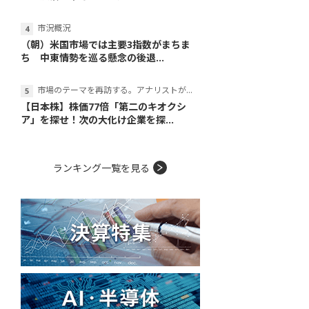
市況概況
（朝）米国市場では主要3指数がまちま
ち 中東情勢を巡る懸念の後退...
市場のテーマを再訪する。アナリストが読み解くテーマの本質
【日本株】株価77倍「第二のキオクシ
ア」を探せ！次の大化け企業を探...
ランキング一覧を見る