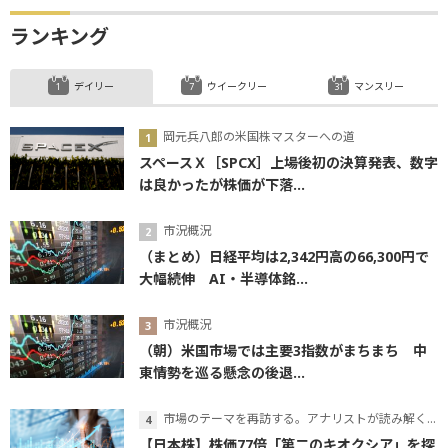
ランキング
デイリー
ウイークリー
マンスリー
岡元兵八郎の米国株マスターへの道
スペースＸ［SPCX］上場後初の決算発表、数字
は良かったが株価が下落...
市況概況
（まとめ）日経平均は2,342円高の66,300円で
大幅続伸 AI・半導体銘...
市況概況
（朝）米国市場では主要3指数がまちまち 中
東情勢を巡る懸念の後退...
市場のテーマを再訪する。アナリストが読み解くテーマの本質
【日本株】株価77倍「第二のキオクシア」を探