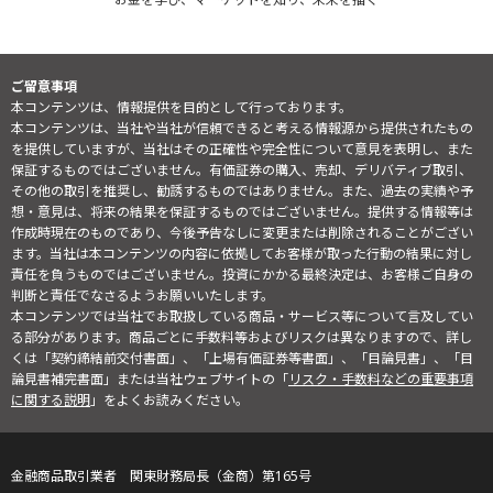
ご留意事項
本コンテンツは、情報提供を目的として行っております。
本コンテンツは、当社や当社が信頼できると考える情報源から提供されたもの
を提供していますが、当社はその正確性や完全性について意見を表明し、また
保証するものではございません。有価証券の購入、売却、デリバティブ取引、
その他の取引を推奨し、勧誘するものではありません。また、過去の実績や予
想・意見は、将来の結果を保証するものではございません。提供する情報等は
作成時現在のものであり、今後予告なしに変更または削除されることがござい
ます。当社は本コンテンツの内容に依拠してお客様が取った行動の結果に対し
責任を負うものではございません。投資にかかる最終決定は、お客様ご自身の
判断と責任でなさるようお願いいたします。
本コンテンツでは当社でお取扱している商品・サービス等について言及してい
る部分があります。商品ごとに手数料等およびリスクは異なりますので、詳し
くは「契約締結前交付書面」、「上場有価証券等書面」、「目論見書」、「目
論見書補完書面」または当社ウェブサイトの「
リスク・手数料などの重要事項
に関する説明
」をよくお読みください。
金融商品取引業者 関東財務局長（金商）第165号