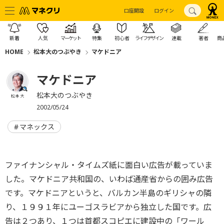
口座開設
ログイン
新着
人気
マーケット
特集
初心者
ライフデザイン
連載
著者
商
HOME
松本大のつぶやき
マケドニア
マケドニア
松本大のつぶやき
松本 大
2002/05/24
マネックス
ファイナンシャル・タイムズ紙に面白い広告が載っていま
した。マケドニア共和国の、いわば通産省からの囲み広告
です。マケドニアというと、バルカン半島のギリシャの隣
り、１９９１年にユーゴスラビアから独立した国です。広
告は２つあり、１つは首都スコピエに建設中の「ワール