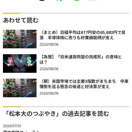
あわせて読む
（まとめ）日経平均は617円安の65,683円で反
落 半導体株に売りも好業績銘柄が支え
2026/08/06
【為替】「日米通貨同盟の完成形」の意味と
は？
2026/08/06
（朝）米国市場では主要3指数がまちまち 中東
情勢を巡る懸念の後退と好決算が支え
2026/08/06
「松本大のつぶやき」の過去記事を読む
2026/07/31