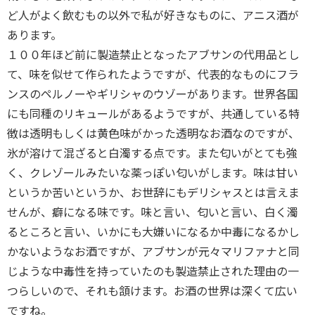
ど人がよく飲むもの以外で私が好きなものに、アニス酒が
あります。
１００年ほど前に製造禁止となったアブサンの代用品とし
て、味を似せて作られたようですが、代表的なものにフラ
ンスのペルノーやギリシャのウゾーがあります。世界各国
にも同種のリキュールがあるようですが、共通している特
徴は透明もしくは黄色味がかった透明なお酒なのですが、
氷が溶けて混ざると白濁する点です。また匂いがとても強
く、クレゾールみたいな薬っぽい匂いがします。味は甘い
というか苦いというか、お世辞にもデリシャスとは言えま
せんが、癖になる味です。味と言い、匂いと言い、白く濁
るところと言い、いかにも大嫌いになるか中毒になるかし
かないようなお酒ですが、アブサンが元々マリファナと同
じような中毒性を持っていたのも製造禁止された理由の一
つらしいので、それも頷けます。お酒の世界は深くて広い
ですね。