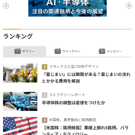
ランキング
デイリー
ウイークリー
マンスリー
マネックス人生100年デザイン
「墓じまい」には期限がある？墓じまいの流れ
とかかる費用を解説
ストラテジーレポート
半導体株の調整は底値をつけたか
米国株、業界動向と銘柄解説
【米国株：銘柄発掘】業績上振れ5銘柄、パラ
ンティア・テクノロジー...