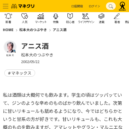
口座開設
ログイン
新着
人気
マーケット
特集
初心者
ライフデザイン
連載
著者
商
HOME
松本大のつぶやき
アニス酒
アニス酒
松本大のつぶやき
松本 大
2002/05/22
マネックス
私は酒類は大概何でも飲みます。学生の頃はツッパッてい
て、ジンのような辛めのものばかり飲んでいました。次第
に甘いリキュールも舐めるようになり、今ではどちらかと
いうと甘系の方が好きです。甘いリキュールも、これも大
概のものを飲みますが、アマレットやグラン・マルニエな