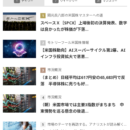
デイリー
ウイークリー
マンスリー
岡元兵八郎の米国株マスターへの道
スペースＸ［SPCX］上場後初の決算発表、数字
は良かったが株価が下落...
モトリーフール米国株情報
【米国株動向】AIスーパーサイクル第2幕、AI
インフラ投資拡大で恩恵...
市況概況
（まとめ）日経平均は617円安の65,683円で反
落 半導体株に売りも好...
市況概況
（朝）米国市場では主要3指数がまちまち 中
東情勢を巡る懸念の後退...
市場のテーマを再訪する。アナリストが読み解くテーマの本質