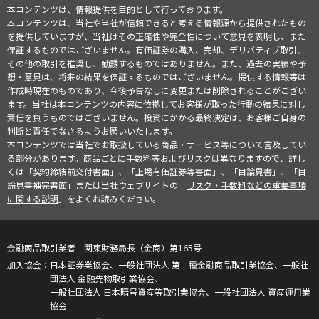
本コンテンツは、情報提供を目的として行っております。
本コンテンツは、当社や当社が信頼できると考える情報源から提供されたもの
を提供していますが、当社はその正確性や完全性について意見を表明し、また
保証するものではございません。有価証券の購入、売却、デリバティブ取引、
その他の取引を推奨し、勧誘するものではありません。また、過去の実績や予
想・意見は、将来の結果を保証するものではございません。提供する情報等は
作成時現在のものであり、今後予告なしに変更または削除されることがござい
ます。当社は本コンテンツの内容に依拠してお客様が取った行動の結果に対し
責任を負うものではございません。投資にかかる最終決定は、お客様ご自身の
判断と責任でなさるようお願いいたします。
本コンテンツでは当社でお取扱している商品・サービス等について言及してい
る部分があります。商品ごとに手数料等およびリスクは異なりますので、詳し
くは「契約締結前交付書面」、「上場有価証券等書面」、「目論見書」、「目
論見書補完書面」または当社ウェブサイトの「
リスク・手数料などの重要事項
に関する説明
」をよくお読みください。
金融商品取引業者 関東財務局長（金商）第165号
日本証券業協会、一般社団法人 第二種金融商品取引業協会、一般社
団法人 金融先物取引業協会、
一般社団法人 日本暗号資産等取引業協会、一般社団法人 資産運用業
協会