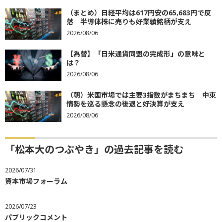
（まとめ）日経平均は617円安の65,683円で反
落 半導体株に売りも好業績銘柄が支え
2026/08/06
【為替】「日米通貨同盟の完成形」の意味と
は？
2026/08/06
（朝）米国市場では主要3指数がまちまち 中東
情勢を巡る懸念の後退と好決算が支え
2026/08/06
「松本大のつぶやき」の過去記事を読む
2026/07/31
資本市場フォーラム
2026/07/23
パブリックコメント