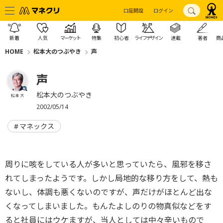
口座開設
ログイン
新着
人気
マーケット
特集
初心者
ライフデザイン
連載
著者
商
HOME
松本大のつぶやき
声
声
松本大のつぶやき
松本 大
2002/05/14
マネックス
周りに咳をしている人が多いと思っていたら、風邪を移さ
れてしまったようです。しかし局地的な移り方をして、熱も
ないし、体調も悪くないのですが、声だけがほとんど出な
くなってしまいました。もんたよしのりの物真似などをす
ると社員にはウケますが、当人としては中々辛いもので