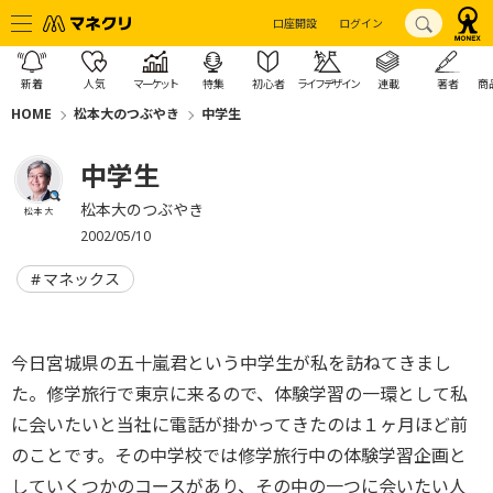
口座開設
ログイン
新着
人気
マーケット
特集
初心者
ライフデザイン
連載
著者
商
HOME
松本大のつぶやき
中学生
中学生
松本大のつぶやき
松本 大
2002/05/10
マネックス
今日宮城県の五十嵐君という中学生が私を訪ねてきまし
た。修学旅行で東京に来るので、体験学習の一環として私
に会いたいと当社に電話が掛かってきたのは１ヶ月ほど前
のことです。その中学校では修学旅行中の体験学習企画と
していくつかのコースがあり、その中の一つに会いたい人