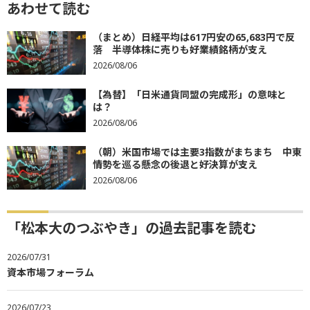
あわせて読む
（まとめ）日経平均は617円安の65,683円で反
落 半導体株に売りも好業績銘柄が支え
2026/08/06
【為替】「日米通貨同盟の完成形」の意味と
は？
2026/08/06
（朝）米国市場では主要3指数がまちまち 中東
情勢を巡る懸念の後退と好決算が支え
2026/08/06
「松本大のつぶやき」の過去記事を読む
2026/07/31
資本市場フォーラム
2026/07/23