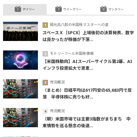
デイリー
ウイークリー
マンスリー
岡元兵八郎の米国株マスターへの道
スペースＸ［SPCX］上場後初の決算発表、数字
は良かったが株価が下落...
モトリーフール米国株情報
【米国株動向】AIスーパーサイクル第2幕、AI
インフラ投資拡大で恩恵...
市況概況
（まとめ）日経平均は617円安の65,683円で反
落 半導体株に売りも好...
市況概況
（朝）米国市場では主要3指数がまちまち 中
東情勢を巡る懸念の後退...