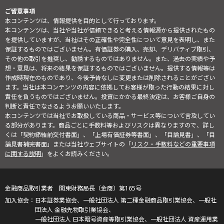
ご留意事項
本コンテンツは、情報提供を目的として行っております。
本コンテンツは、当社や当社が信頼できると考える情報源から提供されたもの
を提供していますが、当社はその正確性や完全性について意見を表明し、また
保証するものではございません。有価証券の購入、売却、デリバティブ取引、
その他の取引を推奨し、勧誘するものではありません。また、過去の実績や予
想・意見は、将来の結果を保証するものではございません。提供する情報等は
作成時現在のものであり、今後予告なしに変更または削除されることがござい
ます。当社は本コンテンツの内容に依拠してお客様が取った行動の結果に対し
責任を負うものではございません。投資にかかる最終決定は、お客様ご自身の
判断と責任でなさるようお願いいたします。
本コンテンツでは当社でお取扱している商品・サービス等について言及してい
る部分があります。商品ごとに手数料等およびリスクは異なりますので、詳し
くは「契約締結前交付書面」、「上場有価証券等書面」、「目論見書」、「目
論見書補完書面」または当社ウェブサイトの「
リスク・手数料などの重要事項
に関する説明
」をよくお読みください。
金融商品取引業者 関東財務局長（金商）第165号
日本証券業協会、一般社団法人 第二種金融商品取引業協会、一般社
団法人 金融先物取引業協会、
一般社団法人 日本暗号資産等取引業協会、一般社団法人 資産運用業