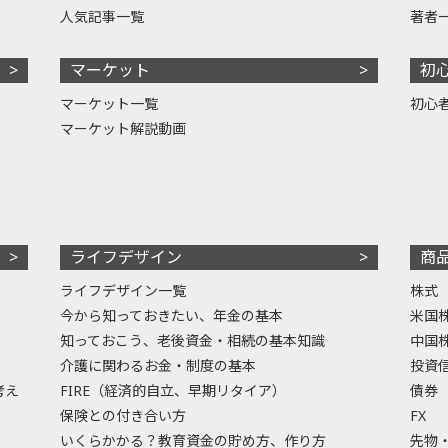
人気記事一覧
著者
マーケット
初
マーケット一覧
初心
マーケット解説動画
ライフデザイン
商
ライフデザイン一覧
株式
今から知っておきたい、年金の基本
米国
知っておこう、老後資金・相続の基本知識
中国
介護に関わるお金・制度の基本
投資
考え
FIRE（経済的自立、早期リタイア）
債券
保険との付き合い方
FX
いくらかかる？教育資金の貯め方、作り方
先物