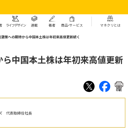
者
ライフデザイン
連載
著者
商
品・
サービス
マネクリとは
刺激策への期待から中国本土株は年初来高値更新続く
から中国本土株は年初来高値更新
印刷
ズ 代表取締役社長