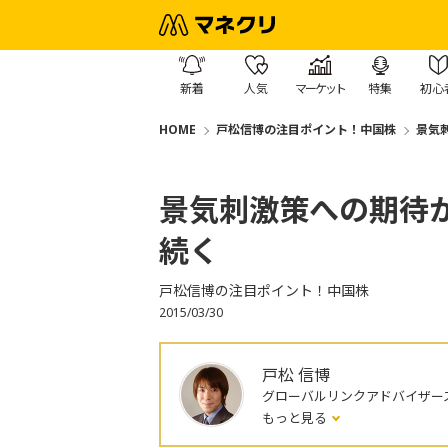
新着
人気
マーケット
特集
初心
HOME
戸松信博の注目ポイント！中国株
景気
景気刺激策への期待
続く
戸松信博の注目ポイント！中国株
2015/03/30
戸松 信博
グローバルリンクアドバイザー
もっと見る