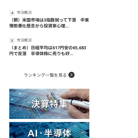
市況概況
（朝）米国市場は3指数揃って下落 中東
情勢悪化懸念から投資家心理...
市況概況
（まとめ）日経平均は617円安の65,683
円で反落 半導体株に売りも好...
ランキング一覧を見る