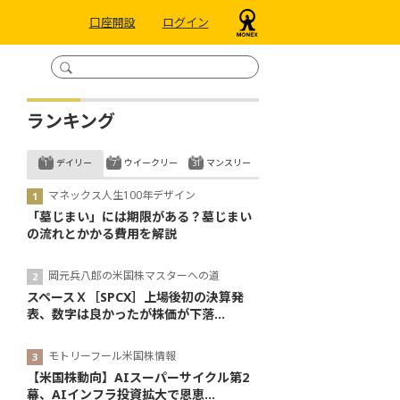
口座開設
ログイン
ランキング
デイリー
ウイークリー
マンスリー
マネックス人生100年デザイン
「墓じまい」には期限がある？墓じまい
の流れとかかる費用を解説
岡元兵八郎の米国株マスターへの道
スペースＸ［SPCX］上場後初の決算発
表、数字は良かったが株価が下落...
モトリーフール米国株情報
【米国株動向】AIスーパーサイクル第2
幕、AIインフラ投資拡大で恩恵...