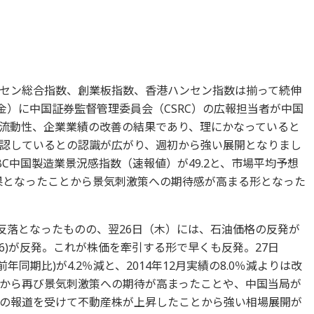
セン総合指数、創業板指数、香港ハンセン指数は揃って続伸
金）に中国証券監督管理委員会（CSRC）の広報担当者が中国
流動性、企業業績の改善の結果であり、理にかなっていると
認しているとの認識が広がり、週初から強い展開となりまし
BC中国製造業景況感指数（速報値）が49.2と、市場平均予想
回る結果となったことから景気刺激策への期待感が高まる形となった
て反落となったものの、翌26日（木）には、石油価格の反発が
0386)が反発。これが株価を牽引する形で早くも反発。27日
年同期比)が4.2％減と、2014年12月実績の8.0％減よりは改
から再び景気刺激策への期待が高まったことや、中国当局が
の報道を受けて不動産株が上昇したことから強い相場展開が