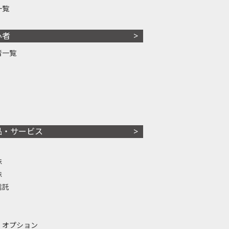
一覧
心者
者一覧
品・サービス
株
株
信託
・オプション