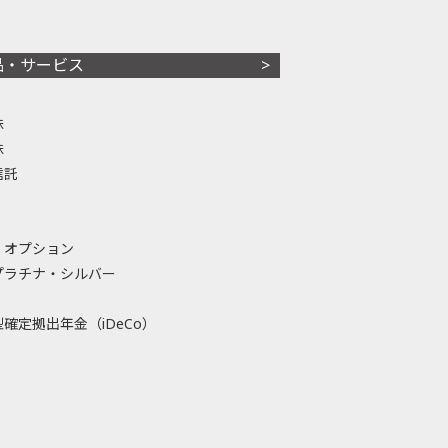
品・サービス
株
株
信託
・オプション
プラチナ・シルバー
確定拠出年金（iDeCo）