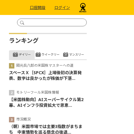
口座開設
ログイン
ランキング
デイリー
ウイークリー
マンスリー
岡元兵八郎の米国株マスターへの道
スペースＸ［SPCX］上場後初の決算発
表、数字は良かったが株価が下落...
モトリーフール米国株情報
【米国株動向】AIスーパーサイクル第2
幕、AIインフラ投資拡大で恩恵...
市況概況
（朝）米国市場では主要3指数がまちま
ち 中東情勢を巡る懸念の後退...