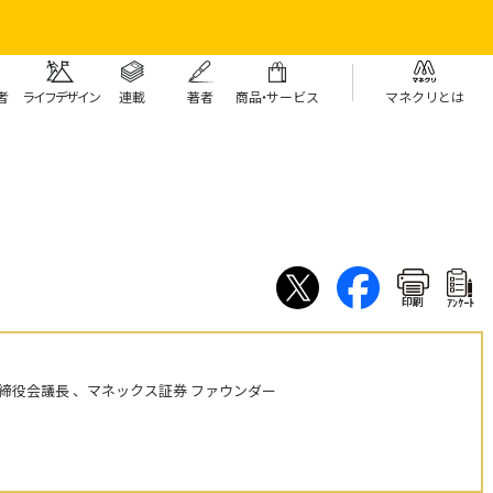
者
ライフデザイン
連載
著者
商
品・
サービス
マネクリとは
印刷
ｱﾝｹｰﾄ
締役会議長 、マネックス証券 ファウンダー