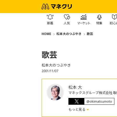
新着
人気
マーケット
特集
初心
HOME
松本大のつぶやき
歌芸
歌芸
松本大のつぶやき
2001/11/07
松本 大
マネックスグループ株式会社 取
@okimatsumoto
もっと見る