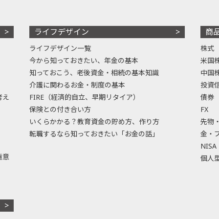
ライフデザイン
商
ライフデザイン一覧
株式
今から知っておきたい、年金の基本
米国
知っておこう、老後資金・相続の基本知識
中国
介護に関わるお金・制度の基本
投資
考え
FIRE（経済的自立、早期リタイア）
債券
保険との付き合い方
FX
いくらかかる？教育資金の貯め方、作り方
先物
転職するなら知っておきたい「お金の話」
金・
NISA
極意
個人型