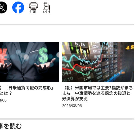
印刷
ｱﾝｹｰﾄ
】「日米通貨同盟の完成形」
（朝）米国市場では主要3指数がまち
とは？
まち 中東情勢を巡る懸念の後退と
好決算が支え
8/06
2026/08/06
事を読む