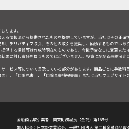
ております。
考える情報源から提供されたものを提供していますが、当社はその正確
売却、デリバティブ取引、その他の取引を推奨し、勧誘するものではあ
。提供する情報等は作成時現在のものであり、今後予告なしに変更また
の結果に対し責任を負うものではございません。投資にかかる最終決定
・サービス等について言及している部分があります。商品ごとに手数料
書面」、「目論見書」、「目論見書補完書面」または当社ウェブサイト
金融商品取引業者 関東財務局長（金商）第165号
日本証券業協会、一般社団法人 第二種金融商品取