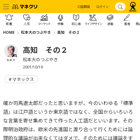
口座開設
ログイン
新着
人気
マーケット
特集
初心者
ライフデザイン
連載
著者
商
HOME
松本大のつぶやき
高知 その２
高知 その２
松本大のつぶやき
松本 大
2001/10/19
マネックス
確か司馬遼太郎だったと思いますが、今のいわゆる「標準
語」は江戸語というか東京語ではなく、全国からいろいろ
な言葉を寄せ集めてきて作った人工語だといいます。その
際明治政府は、欧米の先進国と渡り合って行くためには論
理的な議論が出来なくてはダメで、そのためには議論をす