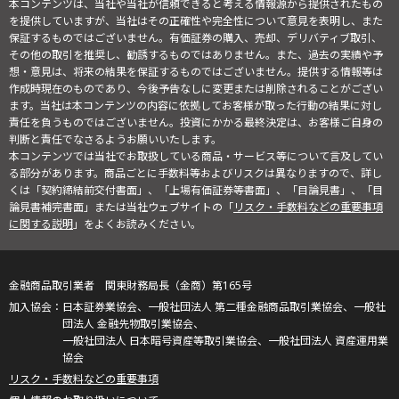
本コンテンツは、当社や当社が信頼できると考える情報源から提供されたもの
を提供していますが、当社はその正確性や完全性について意見を表明し、また
保証するものではございません。有価証券の購入、売却、デリバティブ取引、
その他の取引を推奨し、勧誘するものではありません。また、過去の実績や予
想・意見は、将来の結果を保証するものではございません。提供する情報等は
作成時現在のものであり、今後予告なしに変更または削除されることがござい
ます。当社は本コンテンツの内容に依拠してお客様が取った行動の結果に対し
責任を負うものではございません。投資にかかる最終決定は、お客様ご自身の
判断と責任でなさるようお願いいたします。
本コンテンツでは当社でお取扱している商品・サービス等について言及してい
る部分があります。商品ごとに手数料等およびリスクは異なりますので、詳し
くは「契約締結前交付書面」、「上場有価証券等書面」、「目論見書」、「目
論見書補完書面」または当社ウェブサイトの「
リスク・手数料などの重要事項
に関する説明
」をよくお読みください。
金融商品取引業者 関東財務局長（金商）第165号
日本証券業協会、一般社団法人 第二種金融商品取引業協会、一般社
団法人 金融先物取引業協会、
一般社団法人 日本暗号資産等取引業協会、一般社団法人 資産運用業
協会
リスク・手数料などの重要事項