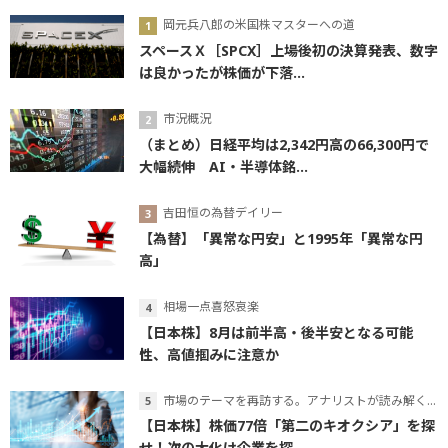
岡元兵八郎の米国株マスターへの道
スペースＸ［SPCX］上場後初の決算発表、数字
は良かったが株価が下落...
市況概況
（まとめ）日経平均は2,342円高の66,300円で
大幅続伸 AI・半導体銘...
吉田恒の為替デイリー
【為替】「異常な円安」と1995年「異常な円
高」
相場一点喜怒哀楽
【日本株】8月は前半高・後半安となる可能
性、高値掴みに注意か
市場のテーマを再訪する。アナリストが読み解くテーマの本質
【日本株】株価77倍「第二のキオクシア」を探
せ！次の大化け企業を探...