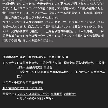
作成時現在のものであり、今後予告なしに変更または削除されることがござい
ます。当社は本コンテンツの内容に依拠してお客様が取った行動の結果に対し
責任を負うものではございません。投資にかかる最終決定は、お客様ご自身の
判断と責任でなさるようお願いいたします。
本コンテンツでは当社でお取扱している商品・サービス等について言及してい
る部分があります。商品ごとに手数料等およびリスクは異なりますので、詳し
くは「契約締結前交付書面」、「上場有価証券等書面」、「目論見書」、「目
論見書補完書面」または当社ウェブサイトの「
リスク・手数料などの重要事項
に関する説明
」をよくお読みください。
金融商品取引業者 関東財務局長（金商）第165号
日本証券業協会、一般社団法人 第二種金融商品取引業協会、一般社
団法人 金融先物取引業協会、
一般社団法人 日本暗号資産等取引業協会、一般社団法人 資産運用業
協会
リスク・手数料などの重要事項
個人情報のお取り扱いについて
マネックス証券株式会社
会社概要
お問合せ
ヘルプ（通知の登録・解除）