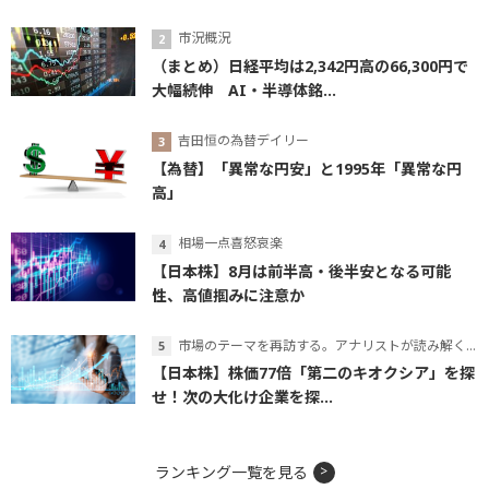
市況概況
（まとめ）日経平均は2,342円高の66,300円で
大幅続伸 AI・半導体銘...
吉田恒の為替デイリー
【為替】「異常な円安」と1995年「異常な円
高」
相場一点喜怒哀楽
【日本株】8月は前半高・後半安となる可能
性、高値掴みに注意か
市場のテーマを再訪する。アナリストが読み解くテーマの本質
【日本株】株価77倍「第二のキオクシア」を探
せ！次の大化け企業を探...
ランキング一覧を見る