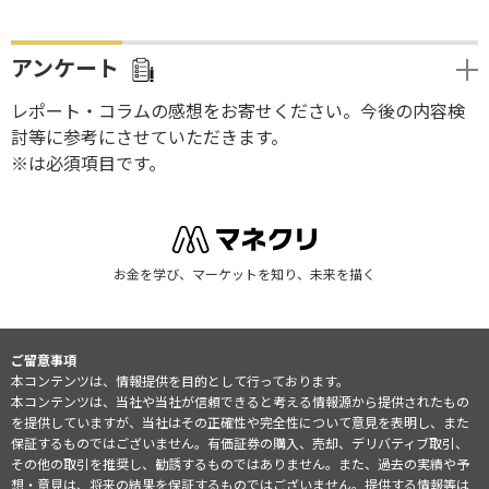
アンケート
レポート・コラムの感想をお寄せください。今後の内容検
討等に参考にさせていただきます。
※は必須項目です。
お金を学び、マーケットを知り、未来を描く
ご留意事項
本コンテンツは、情報提供を目的として行っております。
本コンテンツは、当社や当社が信頼できると考える情報源から提供されたもの
を提供していますが、当社はその正確性や完全性について意見を表明し、また
保証するものではございません。有価証券の購入、売却、デリバティブ取引、
その他の取引を推奨し、勧誘するものではありません。また、過去の実績や予
想・意見は、将来の結果を保証するものではございません。提供する情報等は