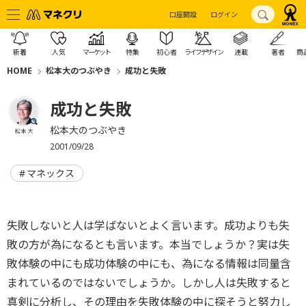
口座開設
ログイン
新着
人気
マーケット
特集
初心者
ライフデザイン
連載
著者
商
HOME
松本大のつぶやき
成功と失敗
成功と失敗
松本大のつぶやき
松本 大
2001/09/28
マネックス
失敗しないと人は学ばないとよく言います。成功よりも失
敗の方が為になるとも言います。本当でしょうか？実は失
敗体験の中にも成功体験の中にも、為になる情報は同量含
まれているのではないでしょうか。しかし人は失敗すると
真剣に分析し、その理由を失敗体験の中に探そうと努力し