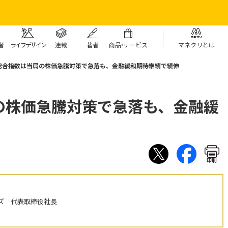
者
ライフデザイン
連載
著者
商
品・
サービス
マネクリとは
総合指数は当局の株価急騰対策で急落も、金融緩和期待継続で続伸
の株価急騰対策で急落も、金融緩
印刷
ズ 代表取締役社長