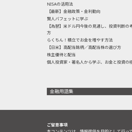
NISAの活用法
【最新】金融政策・金利動向
賢人バフェットに学ぶ
【為替】米ドル円今後の見通し、投資判断の
方
らくちん！積立でお金を増やす方法
【日米】高配当銘柄／高配当株の選び方
株主優待と配当
個人投資家・著名人から学ぶ、お金と投資の
金融用語集
ご留意事項
本コンテンツは、情報提供を目的として行っ