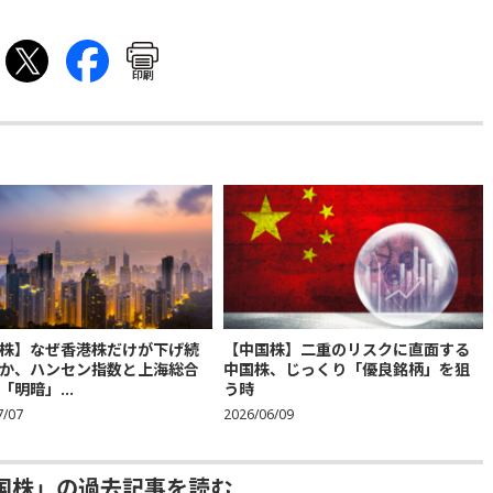
印刷
株】なぜ香港株だけが下げ続
【中国株】二重のリスクに直面する
か、ハンセン指数と上海総合
中国株、じっくり「優良銘柄」を狙
「明暗」...
う時
7/07
2026/06/09
国株」の過去記事を読む