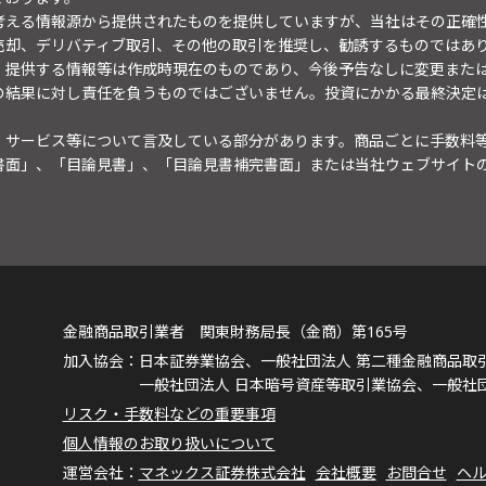
考える情報源から提供されたものを提供していますが、当社はその正確
売却、デリバティブ取引、その他の取引を推奨し、勧誘するものではあ
。提供する情報等は作成時現在のものであり、今後予告なしに変更また
の結果に対し責任を負うものではございません。投資にかかる最終決定
・サービス等について言及している部分があります。商品ごとに手数料
書面」、「目論見書」、「目論見書補完書面」または当社ウェブサイト
金融商品取引業者 関東財務局長（金商）第165号
日本証券業協会、一般社団法人 第二種金融商品取
一般社団法人 日本暗号資産等取引業協会、一般社
リスク・手数料などの重要事項
個人情報のお取り扱いについて
マネックス証券株式会社
会社概要
お問合せ
ヘ