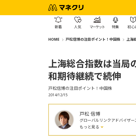
新着
人気
マーケット
特集
初心
HOME
戸松信博の注目ポイント！中国株
上海
上海総合指数は当局
和期待継続で続伸
戸松信博の注目ポイント！中国株
2014/12/15
戸松 信博
グローバルリンクアドバイザー
もっと見る