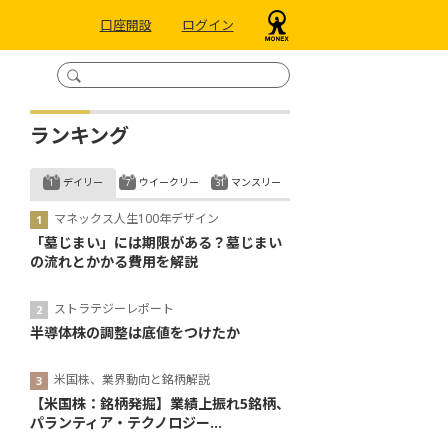
口座開設
ログイン
ランキング
デイリー
ウイークリー
マンスリー
マネックス人生100年デザイン
「墓じまい」には期限がある？墓じまい
の流れとかかる費用を解説
ストラテジーレポート
半導体株の調整は底値をつけたか
米国株、業界動向と銘柄解説
【米国株：銘柄発掘】業績上振れ5銘柄、
パランティア・テクノロジー...