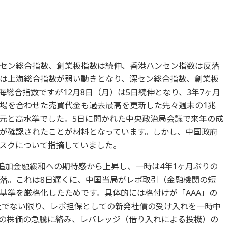
セン総合指数、創業板指数は続伸、香港ハンセン指数は反落
は上海総合指数が弱い動きとなり、深セン総合指数、創業板
総合指数ですが12月8日（月）は5日続伸となり、3年7ヶ月
場を合わせた売買代金も過去最高を更新した先々週末の1兆
8億元と高水準でした。5日に開かれた中央政治局会議で来年の成
が確認されたことが材料となっています。しかし、中国政府
スクについて指摘していました。
や追加金融緩和への期待感から上昇し、一時は4年1ヶ月ぶりの
落。これは8日遅くに、中国当局がレポ取引（金融機関の短
基準を厳格化したためです。具体的には格付けが「AAA」の
上でない限り、レポ担保としての新発社債の受け入れを一時中
の株価の急騰に絡み、レバレッジ（借り入れによる投機）の