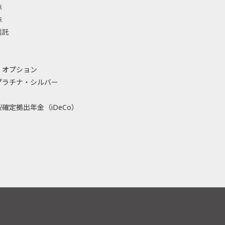
株
株
信託
・オプション
プラチナ・シルバー
確定拠出年金（iDeCo）