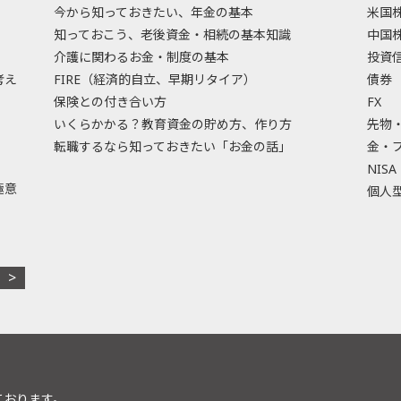
今から知っておきたい、年金の基本
米国
知っておこう、老後資金・相続の基本知識
中国
介護に関わるお金・制度の基本
投資
考え
FIRE（経済的自立、早期リタイア）
債券
保険との付き合い方
FX
いくらかかる？教育資金の貯め方、作り方
先物
転職するなら知っておきたい「お金の話」
金・
NISA
極意
個人型
ております。