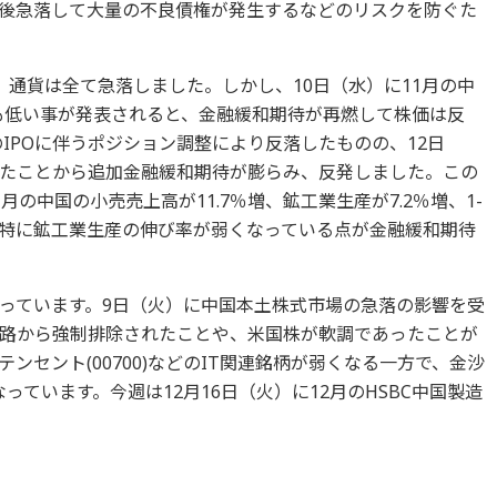
後急落して大量の不良債権が発生するなどのリスクを防ぐた
、通貨は全て急落しました。しかし、10日（水）に11月の中
りも低い事が発表されると、金融緩和期待が再燃して株価は反
のIPOに伴うポジション調整により反落したものの、12日
たことから追加金融緩和期待が膨らみ、反発しました。この
の中国の小売売上高が11.7％増、鉱工業生産が7.2％増、1-
り、特に鉱工業生産の伸び率が弱くなっている点が金融緩和期待
っています。9日（火）に中国本土株式市場の急落の影響を受
路から強制排除されたことや、米国株が軟調であったことが
ンセント(00700)などのIT関連銘柄が弱くなる一方で、金沙
なっています。今週は12月16日（火）に12月のHSBC中国製造