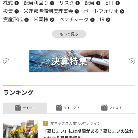
株式
配当利回り
リスク
配当
ETF
投資
米連邦準備制度理事会
ポートフォリオ
資産形成
米国株
ベンチマーク
IR
インデックス
S&P500
確定拠出年金
もっと見る
投資信託
分散投資
リスク許容度
利回り
FRB
所得控除
上場
DR
ファンド
ランキング
デイリー
ウイークリー
マンスリー
マネックス人生100年デザイン
「墓じまい」には期限がある？墓じまいの流れ
とかかる費用を解説