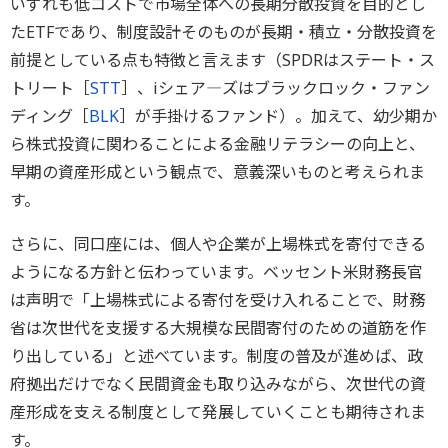
いずれも低コストで市場全体への長期分散投資を目的とし
たETFであり、制度設計そのものが長期・積立・分散投資を
前提としている点も特徴と言えます（SPDRはステート・ス
トリート［
STT
］、iシェア―ズはブラックロック・ファン
ディング［
BLK
］が手掛けるファンド）。加えて、幼少期か
ら株式投資に関わることによる金融リテラシーの向上と、
早期の資産形成という観点で、意義深いものと考えられま
す。
さらに、同口座には、個人や企業が上場株式を寄付できる
ようになる方針と伝わっています。ベッセント米財務長官
は声明で「上場株式による寄付を受け入れることで、財務
省は次世代を支援する大規模な民間寄付のための道筋を作
り出している」と述べています。制度の普及が進めば、政
府拠出だけでなく民間資金も取り込みながら、次世代の資
産形成を支える制度として発展していくことも期待されま
す。