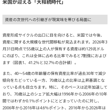
米国が迎える「大相続時代」
資産の次世代への引継ぎが現実味を帯びる局面に
資産形成サイクルの出口に目を向けると、米国では今後、
資産に関する大規模な世代間移転が見込まれます。2026年3
月31日時点で55歳以上の人が保有する資産は約129兆ドル
にのぼり、これは全体に占める比率でみると7割強におよび
ます（図表1、41.2％と32.7％の合計値）。
また、40～54歳の年齢層の保有資産比率が過去30年で減少
傾向をたどっている一方、70歳以上の比率は上昇基調とな
っている点も目立ちます。特に、そのペースは近年加速して
おり、70歳以上のシェア拡大幅は1996年から2006年の10年
間ではわずか0.1％ポイントにとどまっていたのに対し、
2006年から2016年は4.6％ポイント、2016年から2026年は