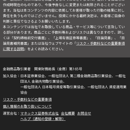
作成時現在のものであり、今後予告なしに変更または削除されることがござい
ます。当社は本コンテンツの内容に依拠してお客様が取った行動の結果に対し
責任を負うものではございません。投資にかかる最終決定は、お客様ご自身の
判断と責任でなさるようお願いいたします。
本コンテンツでは当社でお取扱している商品・サービス等について言及してい
る部分があります。商品ごとに手数料等およびリスクは異なりますので、詳し
くは「契約締結前交付書面」、「上場有価証券等書面」、「目論見書」、「目
論見書補完書面」または当社ウェブサイトの「
リスク・手数料などの重要事項
に関する説明
」をよくお読みください。
金融商品取引業者 関東財務局長（金商）第165号
日本証券業協会、一般社団法人 第二種金融商品取引業協会、一般社
団法人 金融先物取引業協会、
一般社団法人 日本暗号資産等取引業協会、一般社団法人 資産運用業
協会
リスク・手数料などの重要事項
個人情報のお取り扱いについて
マネックス証券株式会社
会社概要
お問合せ
ヘルプ（通知の登録・解除）