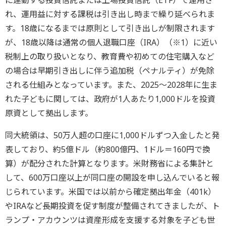
れ、運用益に対する課税は引き出し時まで繰り延べられま
す。18歳になるまでは原則として引き出しが制限されます
が、18歳以降は通常の個人退職口座（IRA）（※1）に近い
税制上の取り扱いとなり、教育費や初めての住宅購入など
の場合は早期引き出しに伴う追加税（ペナルティ）が免除
される仕組みとなっています。また、2025～2028年に生ま
れた子どもに関しては、政府が1人あたり1,000ドルを投資
原資として拠出します。
同大統領は、50万人超の口座に1,000ドルずつ入金したと発
表しており、約5億ドル（約800億円、1ドル＝160円で換
算）が配分された計算となります。米財務省による集計と
して、600万口座以上が同口座の開設を申し込んでいると報
じられています。米国では以前から確定拠出年金（401k）
やIRAなど長期投資を促す制度が整備されてきましたが、ト
ランプ・アカウンツは資産形成を支援する対象を子ども世