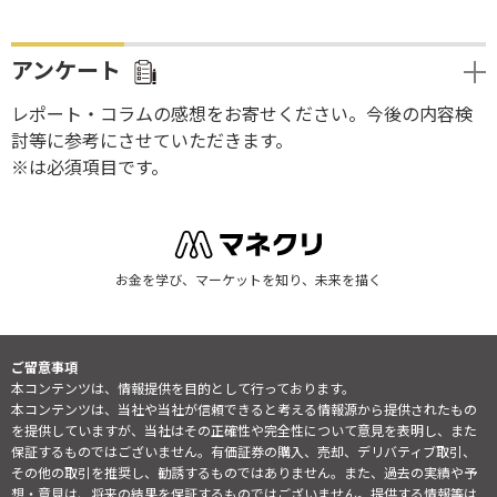
アンケート
レポート・コラムの感想をお寄せください。今後の内容検
討等に参考にさせていただきます。
※は必須項目です。
お金を学び、マーケットを知り、未来を描く
ご留意事項
本コンテンツは、情報提供を目的として行っております。
本コンテンツは、当社や当社が信頼できると考える情報源から提供されたもの
を提供していますが、当社はその正確性や完全性について意見を表明し、また
保証するものではございません。有価証券の購入、売却、デリバティブ取引、
その他の取引を推奨し、勧誘するものではありません。また、過去の実績や予
想・意見は、将来の結果を保証するものではございません。提供する情報等は