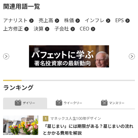
関連用語一覧
アナリスト
売上高
株価
インフレ
EPS
上方修正
決算
子会社
CEO
ランキング
デイリー
ウイークリー
マンスリー
マネックス人生100年デザイン
「墓じまい」には期限がある？墓じまいの流れ
とかかる費用を解説