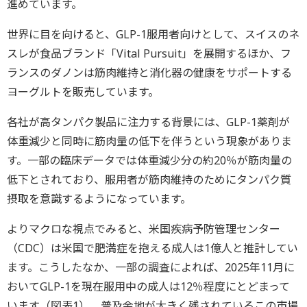
進めています。
世界に目を向けると、GLP-1服用者向けとして、スイスのネ
スレが食品ブランド「Vital Pursuit」を展開するほか、フ
ランスのダノンは筋肉維持と消化器の健康をサポートする
ヨーグルトを販売しています。
各社が高タンパク製品に注力する背景には、GLP-1薬剤が
体重減少と同時に筋肉量の低下を伴うという現象がありま
す。一部の臨床データでは体重減少分の約20％が筋肉量の
低下とされており、服用者が筋肉維持のためにタンパク質
摂取を意識するようになっています。
よりマクロな視点でみると、米国疾病予防管理センター
（CDC）は米国で肥満症を抱える成人は1億人と推計してい
ます。こうしたなか、一部の調査によれば、2025年11月に
おいてGLP-1を現在服用中の成人は12％程度にとどまって
います（図表1）。普及余地が大きく残されているこの市場