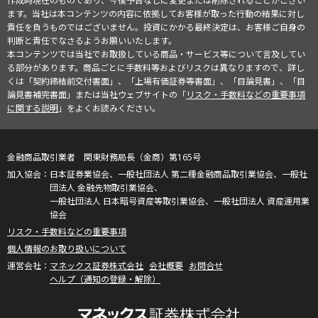
作成時現在のものであり、今後予告なしに変更または削除されることがござい
ます。当社は本コンテンツの内容に依拠してお客様が取った行動の結果に対し
責任を負うものではございません。投資にかかる最終決定は、お客様ご自身の
判断と責任でなさるようお願いいたします。
本コンテンツでは当社でお取扱している商品・サービス等について言及してい
る部分があります。商品ごとに手数料等およびリスクは異なりますので、詳し
くは「契約締結前交付書面」、「上場有価証券等書面」、「目論見書」、「目
論見書補完書面」または当社ウェブサイトの「
リスク・手数料などの重要事項
に関する説明
」をよくお読みください。
金融商品取引業者 関東財務局長（金商）第165号
日本証券業協会、一般社団法人 第二種金融商品取引業協会、一般社
団法人 金融先物取引業協会、
一般社団法人 日本暗号資産等取引業協会、一般社団法人 資産運用業
協会
リスク・手数料などの重要事項
個人情報のお取り扱いについて
マネックス証券株式会社
会社概要
お問合せ
ヘルプ（通知の登録・解除）