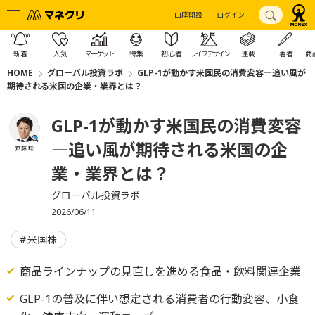
口座開設
ログイン
新着
人気
マーケット
特集
初心者
ライフデザイン
連載
著者
商
HOME
グローバル投資ラボ
GLP-1が動かす米国民の消費変容―追い風が
期待される米国の企業・業界とは？
GLP-1が動かす米国民の消費変容
―追い風が期待される米国の企
齊藤 聡
業・業界とは？
グローバル投資ラボ
2026/06/11
米国株
商品ラインナップの見直しを進める食品・飲料関連企業
GLP-1の普及に伴い想定される消費者の行動変容、小食