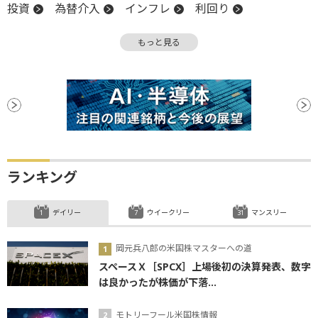
投資
為替介入
インフレ
利回り
経常収支
日銀
もっと見る
ランキング
デイリー
ウイークリー
マンスリー
岡元兵八郎の米国株マスターへの道
スペースＸ［SPCX］上場後初の決算発表、数字
は良かったが株価が下落...
モトリーフール米国株情報