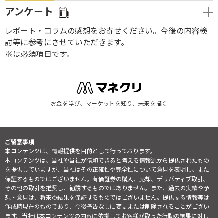
アンケート
レポート・コラムの感想をお寄せください。今後の内容検
討等に参考にさせていただきます。
※は必須項目です。
お金を学び、マーケットを知り、未来を描く
ご留意事項
本コンテンツは、情報提供を目的として行っております。
本コンテンツは、当社や当社が信頼できると考える情報源から提供されたもの
を提供していますが、当社はその正確性や完全性について意見を表明し、また
保証するものではございません。有価証券の購入、売却、デリバティブ取引、
その他の取引を推奨し、勧誘するものではありません。また、過去の実績や予
想・意見は、将来の結果を保証するものではございません。提供する情報等は
作成時現在のものであり、今後予告なしに変更または削除されることがござい
ます。当社は本コンテンツの内容に依拠してお客様が取った行動の結果に対し