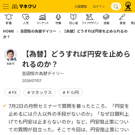
口座開設
ログイン
新着
人気
マーケット
特集
初心者
ライフデザイン
連載
著者
商
HOME
吉田恒の為替デイリー
【為替】どうすれば円安を止められるの
か？
【為替】どうすれば円安を止めら
れるのか？
吉田 恒
吉田恒の為替デイリー
2026/07/07
FX
マネックス
ドル円
7月2日の月例セミナーで質問を募ったところ、「円安を
止めるには介入以外の手段がないのか」「なぜ日銀利上
げでも円安は止まらないのか」など、円安阻止策につい
ての質問が目立った。そこで今回は、円安阻止策につい