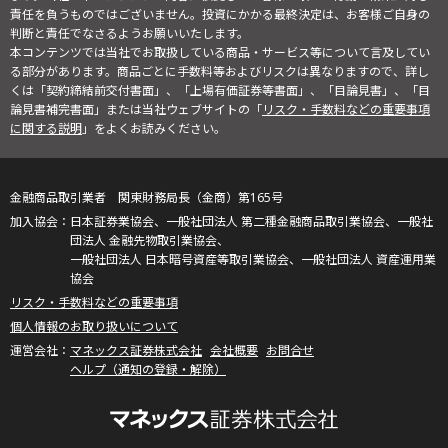
責任を負うものではございません。投資にかかる最終決定は、お客様ご自身の
判断と責任でなさるようお願いいたします。
本コンテンツでは当社でお取扱している商品・サービス等について言及してい
る部分があります。商品ごとに手数料等およびリスクは異なりますので、詳し
くは「契約締結前交付書面」、「上場有価証券等書面」、「目論見書」、「目
論見書補完書面」または当社ウェブサイトの「
リスク・手数料などの重要事項
に関する説明
」をよくお読みください。
金融商品取引業者 関東財務局長（金商）第165号
日本証券業協会、一般社団法人 第二種金融商品取引業協会、一般社
団法人 金融先物取引業協会、
一般社団法人 日本暗号資産等取引業協会、一般社団法人 資産運用業
協会
リスク・手数料などの重要事項
個人情報のお取り扱いについて
マネックス証券株式会社
会社概要
お問合せ
ヘルプ（通知の登録・解除）