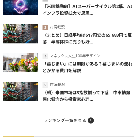
【米国株動向】AIスーパーサイクル第2幕、AI
インフラ投資拡大で恩恵...
市況概況
（まとめ）日経平均は617円安の65,683円で反
落 半導体株に売りも好...
マネックス人生100年デザイン
「墓じまい」には期限がある？墓じまいの流れ
とかかる費用を解説
市況概況
（朝）米国市場は3指数揃って下落 中東情勢
悪化懸念から投資家心理...
ランキング一覧を見る