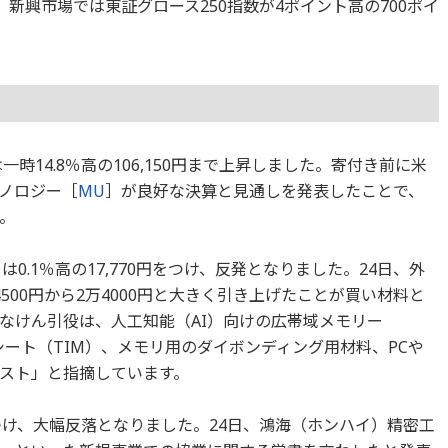
ント、新興市場では東証グロース250指数が4ポイント高の700ポイ
一時14.8％高の106,150円まで上昇しました。寄付き前に米
ノロジー［
MU
］が良好な決算と見通しを発表したことで、
。
は0.1％高の17,770円をつけ、反発となりました。24日、外
500円から2万4000円と大きく引き上げたことが買い材料と
なけん引役は、人工知能（AI）向けの広帯域メモリー
ート（TIM）、メモリ用のダイボンディング用材料、PCや
ジスト」と指摘しています。
をつけ、大幅反落となりました。24日、鴻海（ホンハイ）精密工