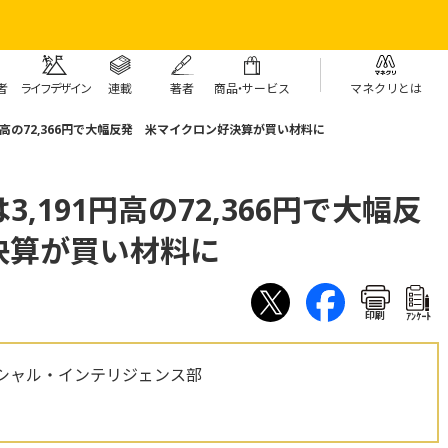
者
ライフデザイン
連載
著者
商
品・
サービス
マネクリとは
円高の72,366円で大幅反発 米マイクロン好決算が買い材料に
,191円高の72,366円で大幅反
決算が買い材料に
印刷
ｱﾝｹｰﾄ
シャル・インテリジェンス部