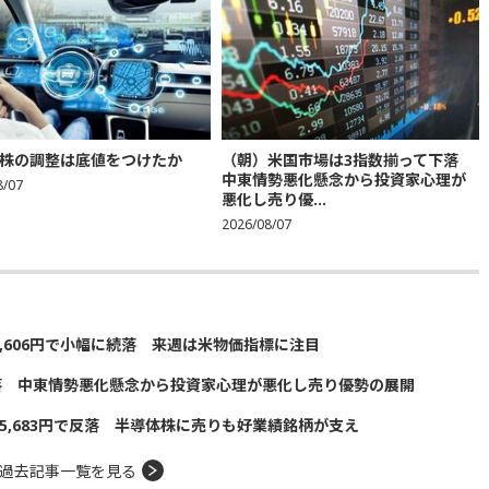
株の調整は底値をつけたか
（朝）米国市場は3指数揃って下落
中東情勢悪化懸念から投資家心理が
8/07
悪化し売り優...
2026/08/07
5,606円で小幅に続落 来週は米物価指標に注目
落 中東情勢悪化懸念から投資家心理が悪化し売り優勢の展開
5,683円で反落 半導体株に売りも好業績銘柄が支え
過去記事一覧を見る