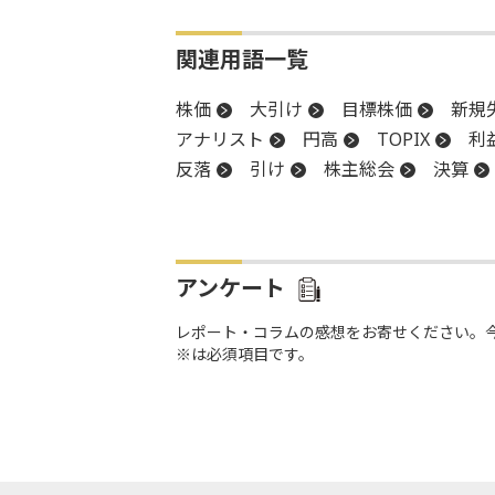
関連用語一覧
株価
大引け
目標株価
新規
アナリスト
円高
TOPIX
利
反落
引け
株主総会
決算
CPI
前引け
続伸
続落
アンケート
レポート・コラムの感想をお寄せください。
※は必須項目です。