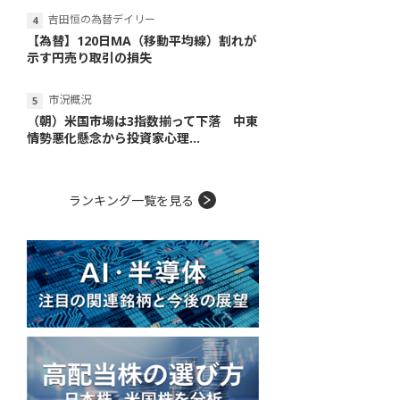
吉田恒の為替デイリー
【為替】120日MA（移動平均線）割れが
示す円売り取引の損失
市況概況
（朝）米国市場は3指数揃って下落 中東
情勢悪化懸念から投資家心理...
ランキング一覧を見る