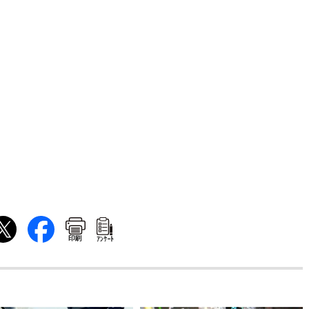
印刷
ｱﾝｹｰﾄ