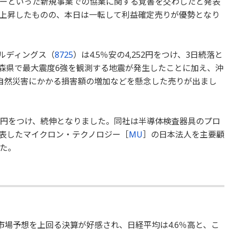
ギーといった新規事業での協業に関する覚書を交わしたと発表
上昇したものの、本日は一転して利益確定売りが優勢となり
ルディングス（
8725
）は4.5％安の4,252円をつけ、3日続落と
青森県で最大震度6強を観測する地震が発生したことに加え、沖
自然災害にかかる損害額の増加などを懸念した売りが出まし
,810円をつけ、続伸となりました。同社は半導体検査器具のプロ
表したマイクロン・テクノロジー［
MU
］の日本法人を主要顧
た。
市場予想を上回る決算が好感され、日経平均は4.6％高と、こ