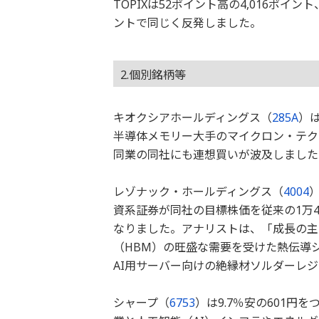
TOPIXは52ポイント高の4,016ポイ
ントで同じく反発しました。
2.個別銘柄等
キオクシアホールディングス（
285A
）は
半導体メモリー大手のマイクロン・テク
同業の同社にも連想買いが波及しました
レゾナック・ホールディングス（
4004
）
資系証券が同社の目標株価を従来の1万4
なりました。アナリストは、「成長の主
（HBM）の旺盛な需要を受けた熱伝導シ
AI用サーバー向けの絶縁材ソルダーレ
シャープ（
6753
）は9.7％安の601円