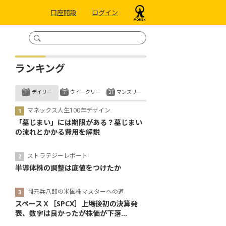
口座開設
ログイン
ランキング
デイリー
ウイークリー
マンスリー
マネックス人生100年デザイン
「墓じまい」には期限がある？墓じまい
の流れとかかる費用を解説
ストラテジーレポート
半導体株の調整は底値をつけたか
岡元兵八郎の米国株マスターへの道
スペースＸ［SPCX］上場後初の決算発
表、数字は良かったが株価が下落...