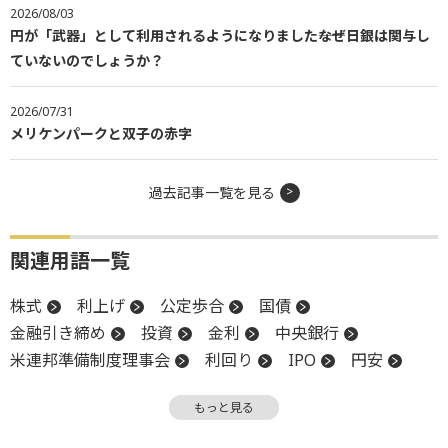
2026/08/03
円が「武器」として利用されるようになりました――なぜ日銀は関与し
ていないのでしょうか？
2026/07/31
メリケンパークと双子の赤字
過去記事一覧を見る
関連用語一覧
株式
利上げ
公定歩合
国債
金融引き締め
投資
金利
中央銀行
米連邦準備制度理事会
利回り
IPO
円安
物価
リスク
インフレ
レバレッジ
FRB
もっと見る
子会社
資金調達
政策金利
デフレ
日銀
バブル