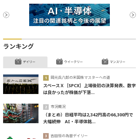
ランキング
デイリー
ウイークリー
マンスリー
岡元兵八郎の米国株マスターへの道
スペースＸ［SPCX］上場後初の決算発表、数字
は良かったが株価が下落...
市況概況
（まとめ）日経平均は2,342円高の66,300円で
大幅続伸 AI・半導体銘...
吉田恒の為替デイリー