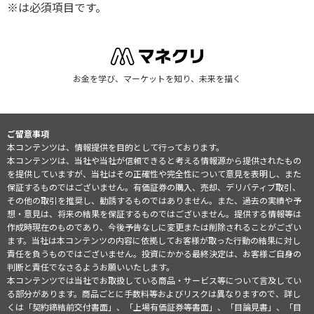
※は必須項目です。
お金を学び、マーケットを知り、未来を描く
ご留意事項
本コンテンツは、情報提供を目的として行っております。
本コンテンツは、当社や当社が信頼できると考える情報源から提供されたもの
を提供していますが、当社はその正確性や完全性について意見を表明し、また
保証するものではございません。有価証券の購入、売却、デリバティブ取引、
その他の取引を推奨し、勧誘するものではありません。また、過去の実績や予
想・意見は、将来の結果を保証するものではございません。提供する情報等は
作成時現在のものであり、今後予告なしに変更または削除されることがござい
ます。当社は本コンテンツの内容に依拠してお客様が取った行動の結果に対し
責任を負うものではございません。投資にかかる最終決定は、お客様ご自身の
判断と責任でなさるようお願いいたします。
本コンテンツでは当社でお取扱している商品・サービス等について言及してい
る部分があります。商品ごとに手数料等およびリスクは異なりますので、詳し
くは「契約締結前交付書面」、「上場有価証券等書面」、「目論見書」、「目