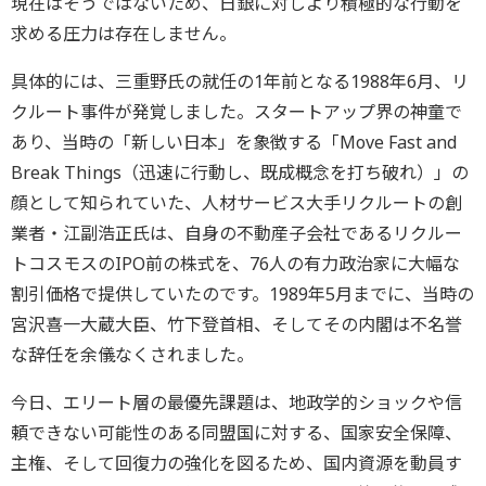
現在はそうではないため、日銀に対しより積極的な行動を
求める圧力は存在しません。
具体的には、三重野氏の就任の1年前となる1988年6月、リ
クルート事件が発覚しました。スタートアップ界の神童で
あり、当時の「新しい日本」を象徴する「Move Fast and
Break Things（迅速に行動し、既成概念を打ち破れ）」の
顔として知られていた、人材サービス大手リクルートの創
業者・江副浩正氏は、自身の不動産子会社であるリクルー
トコスモスのIPO前の株式を、76人の有力政治家に大幅な
割引価格で提供していたのです。1989年5月までに、当時の
宮沢喜一大蔵大臣、竹下登首相、そしてその内閣は不名誉
な辞任を余儀なくされました。
今日、エリート層の最優先課題は、地政学的ショックや信
頼できない可能性のある同盟国に対する、国家安全保障、
主権、そして回復力の強化を図るため、国内資源を動員す