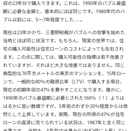
収の23年分で購入できます。これは、1990年のバブル最盛
期に必要な金額と、基本的にほぼ同じです。1980年代のバ
ブル以前には、5～7年程度でした……。
現在は23年かかり、三重野総裁がバブルへの攻撃を始めた
当時とほぼ同じ状況です。もちろん、現実の世界では、住
宅の購入可能性は住宅ローンのコストによっても左右され
ます。この点に関しては、購入可能性の指標は若干改善さ
れていますが、それほど大きな改善ではありません。同じ
典型的な70平方メートルの東京のマンションを、15年ロー
ンで、一般的な80％の融資比率（LTV）で購入する場合、
現在の初期年収の47％を費やすことになります。確かに、
1990年のバブル最盛期に必要とされた160％（！）よりは
はるかに低い数値ですが、5年前のわずか20％程度からは依
然として上昇しています。実際、現在の所得の47％が住宅
ローンの返済に充てられている状況は、1987年と全く同じ
水準です……当時も、5年前の水準からほぼ2倍に上昇してい