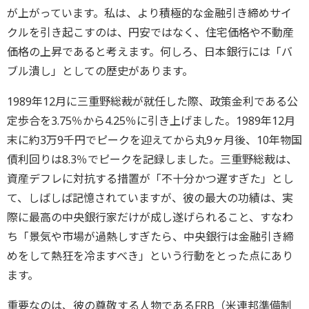
が上がっています。私は、より積極的な金融引き締めサイ
クルを引き起こすのは、円安ではなく、住宅価格や不動産
価格の上昇であると考えます。何しろ、日本銀行には「バ
ブル潰し」としての歴史があります。
1989年12月に三重野総裁が就任した際、政策金利である公
定歩合を3.75％から4.25％に引き上げました。1989年12月
末に約3万9千円でピークを迎えてから丸9ヶ月後、10年物国
債利回りは8.3％でピークを記録しました。三重野総裁は、
資産デフレに対抗する措置が「不十分かつ遅すぎた」とし
て、しばしば記憶されていますが、彼の最大の功績は、実
際に最高の中央銀行家だけが成し遂げられること、すなわ
ち「景気や市場が過熱しすぎたら、中央銀行は金融引き締
めをして熱狂を冷ますべき」という行動をとった点にあり
ます。
重要なのは、彼の尊敬する人物であるFRB（米連邦準備制