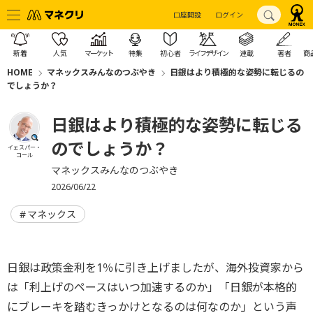
口座開設
ログイン
新着
人気
マーケット
特集
初心者
ライフデザイン
連載
著者
商
HOME
マネックスみんなのつぶやき
日銀はより積極的な姿勢に転じるの
でしょうか？
日銀はより積極的な姿勢に転じる
のでしょうか？
イェスパー・
コール
マネックスみんなのつぶやき
2026/06/22
マネックス
日銀は政策金利を1％に引き上げましたが、海外投資家から
は「利上げのペースはいつ加速するのか」「日銀が本格的
にブレーキを踏むきっかけとなるのは何なのか」という声