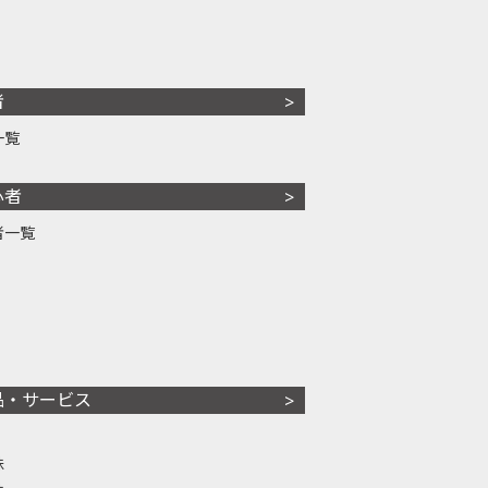
者
一覧
心者
者一覧
品・サービス
株