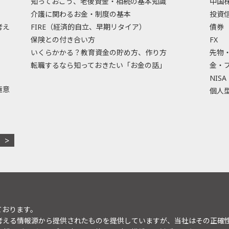
知っておこう、老後資金・相続の基本知識
中国
介護に関わるお金・制度の基本
投資
考え
FIRE（経済的自立、早期リタイア）
債券
保険との付き合い方
FX
いくらかかる？教育資金の貯め方、作り方
先物
転職するなら知っておきたい「お金の話」
金・
NISA
極意
個人型
ております。
考える情報源から提供されたものを提供していますが、当社はその正確