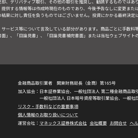
売却、デリバティブ取引、その他の取引を推奨し、勧誘するものではあ
。提供する情報等は作成時現在のものであり、今後予告なしに変更また
の結果に対し責任を負うものではございません。投資にかかる最終決定
・サービス等について言及している部分があります。商品ごとに手数料
書面」、「目論見書」、「目論見書補完書面」または当社ウェブサイト
金融商品取引業者 関東財務局長（金商）第165号
日本証券業協会、一般社団法人 第二種金融商品取
一般社団法人 日本暗号資産等取引業協会、一般社
リスク・手数料などの重要事項
個人情報のお取り扱いについて
マネックス証券株式会社
会社概要
お問合せ
ヘ