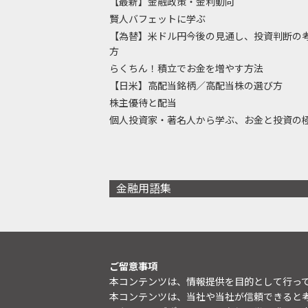
【最新】金融政策・金利動向
賢人バフェットに学ぶ
【為替】米ドル円今後の見通し、投資判断の
方
らくちん！積立でお金を増やす方法
【日米】高配当銘柄／高配当株の選び方
株主優待と配当
個人投資家・著名人から学ぶ、お金と投資の
金融用語集
ご留意事項
本コンテンツは、情報提供を目的として行っ
本コンテンツは、当社や当社が信頼できると