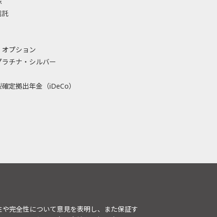
株
信託
・オプション
プラチナ・シルバー
確定拠出年金（iDeCo）
性や完全性について意見を表明し、また保証す