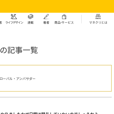
者
ライフデザイン
連載
著者
商
品・
サービス
マネクリとは
の記事一覧
グローバル・アンバサダー