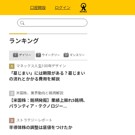
口座開設
ログイン
ランキング
デイリー
ウイークリー
マンスリー
マネックス人生100年デザイン
「墓じまい」には期限がある？墓じまい
の流れとかかる費用を解説
米国株、業界動向と銘柄解説
【米国株：銘柄発掘】業績上振れ5銘柄、
パランティア・テクノロジー...
ストラテジーレポート
半導体株の調整は底値をつけたか