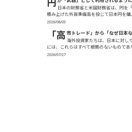
円
が「武器」として利用されるように
日本の財務省と米国財務省は、円を「武器」として活用することに成功しました。両者とも、苦労して
積み上げた外貨準備高を投じて日本円を購入
2026/08/03
「高
市トレード」から「なぜ日本
海外投資家たちは、日本に対して不安を抱き始めています。その主な理由は2つあります。個人的
には、これらはすべて根拠のないものであり
2026/07/27