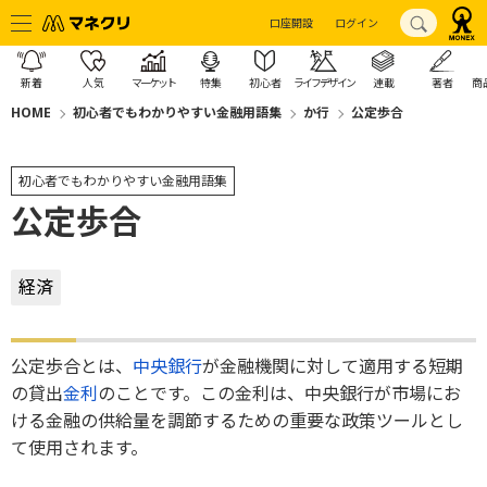
口座開設
ログイン
新着
人気
マーケット
特集
初心者
ライフデザイン
連載
著者
商
HOME
初心者でもわかりやすい金融用語集
か行
公定歩合
初心者でもわかりやすい金融用語集
公定歩合
経済
公定歩合とは、
中央銀行
が金融機関に対して適用する短期
の貸出
金利
のことです。この金利は、中央銀行が市場にお
ける金融の供給量を調節するための重要な政策ツールとし
て使用されます。