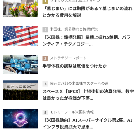
マネックス人生100年デザイン
「墓じまい」には期限がある？墓じまいの流れ
とかかる費用を解説
米国株、業界動向と銘柄解説
【米国株：銘柄発掘】業績上振れ5銘柄、パラ
ンティア・テクノロジー...
ストラテジーレポート
半導体株の調整は底値をつけたか
岡元兵八郎の米国株マスターへの道
スペースＸ［SPCX］上場後初の決算発表、数字
は良かったが株価が下落...
モトリーフール米国株情報
【米国株動向】AIスーパーサイクル第2幕、AI
インフラ投資拡大で恩恵...