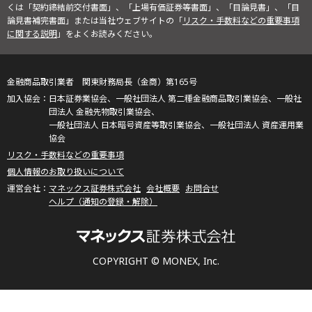
くは「契約締結前交付書面」、「上場有価証券等書面」、「目論見書」、「目
論見書補完書面」または当社ウェブサイトの「
リスク・手数料などの重要事項
に関する説明
」をよくお読みください。
金融商品取引業者 関東財務局長（金商）第165号
日本証券業協会、一般社団法人 第二種金融商品取引業協会、一般社
団法人 金融先物取引業協会、
一般社団法人 日本暗号資産等取引業協会、一般社団法人 資産運用業
協会
リスク・手数料などの重要事項
個人情報のお取り扱いについて
マネックス証券株式会社
会社概要
お問合せ
ヘルプ（通知の登録・解除）
COPYRIGHT © MONEX, Inc.