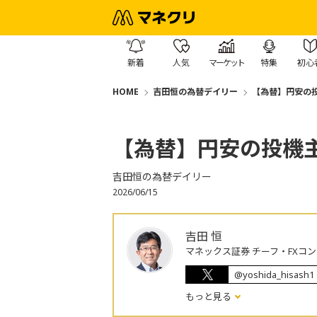
新着
人気
マーケット
特集
初心
HOME
吉田恒の為替デイリー
【為替】円安の
【為替】円安の投機
吉田恒の為替デイリー
2026/06/15
吉田 恒
マネックス証券 チーフ・FXコ
@yoshida_hisash1
もっと見る