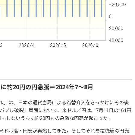
約20円の円急騰＝2024年7～8月
ブル」は、日本の通貨当局による為替介入をきっかけにその後
ブル破裂」局面において、米ドル／円は、7月11日の161円
ヶ月もしないうちに約20円もの急激な円高が起こった。
まで米ドル高・円安が再燃してきた。そしてそれを投機筋の円売