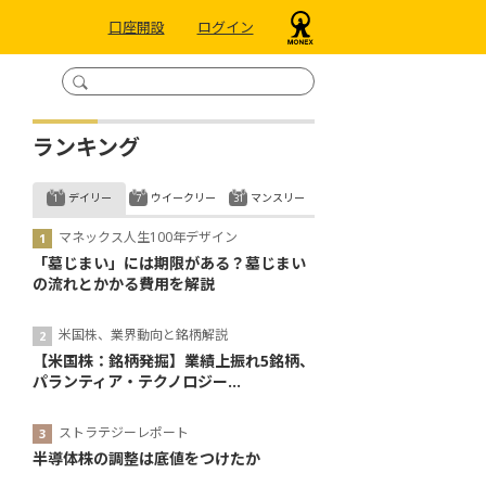
口座開設
ログイン
ランキング
デイリー
ウイークリー
マンスリー
マネックス人生100年デザイン
「墓じまい」には期限がある？墓じまい
の流れとかかる費用を解説
米国株、業界動向と銘柄解説
【米国株：銘柄発掘】業績上振れ5銘柄、
パランティア・テクノロジー...
ストラテジーレポート
半導体株の調整は底値をつけたか