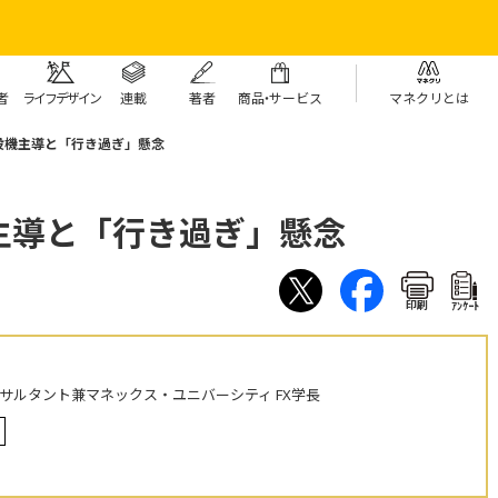
者
ライフデザイン
連載
著者
商
品・
サービス
マネクリとは
投機主導と「行き過ぎ」懸念
主導と「行き過ぎ」懸念
印刷
ｱﾝｹｰﾄ
ンサルタント兼マネックス・ユニバーシティ FX学長