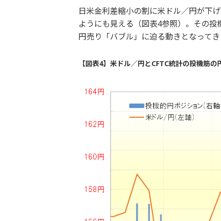
日米金利差縮小の割に米ドル／円が下げ
ようにも見える（図表4参照）。その投機
円売り「バブル」に迫る動きとなってき
【図表4】米ドル／円とCFTC統計の投機筋の円