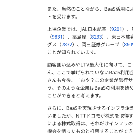
また、当然のことながら、BaaS活用
トを受けます。
上場企業では、JAL日本航空（
9201
）、
（
9831
）、高島屋（
8233
）、東日本旅客
グス（
7832
）、岡三証券グループ（
860
ことが知られています。
顧客囲い込みやLTV最大化に向けて、
ん、ここで挙げられていないBaaS利
さんも今後、「おや？この企業が銀行サ
う。そのような企業はBaaSの利用を
ことができると考えます。
さらに、BaaSを実現させるインフラ企
いましたが、NTTドコモが株式を取得
による株式取得は、それだけインフラの
機会を狙ったものと推察することができ