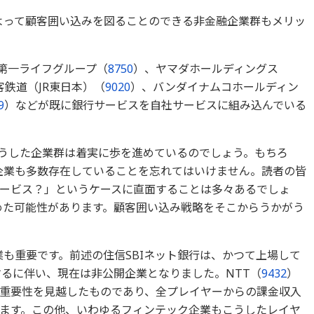
によって顧客囲い込みを図ることのできる非金融企業群もメリッ
第一ライフグループ（
8750
）、ヤマダホールディングス
鉄道（JR東日本）（
9020
）、バンダイナムコホールディン
9
）などが既に銀行サービスを自社サービスに組み込んでいる
こうした企業群は着実に歩を進めているのでしょう。もちろ
用企業も多数存在していることを忘れてはいけません。読者の皆
ービス？」というケースに直面することは多々あるでしょ
始めた可能性があります。顧客囲い込み戦略をそこからうかがう
業も重要です。前述の住信SBIネット銀行は、かつて上場して
するに伴い、現在は非公開企業となりました。NTT（
9432
）
重要性を見越したものであり、全プレイヤーからの課金収入
ます。この他、いわゆるフィンテック企業もこうしたレイヤ