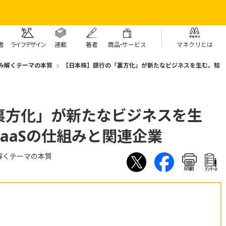
者
ライフデザイン
連載
著者
商
品・
サービス
マネクリとは
み解くテーマの本質
【日本株】銀行の「裏方化」が新たなビジネスを生む。知
裏方化」が新たなビジネスを生
aaSの仕組みと関連企業
解くテーマの本質
印刷
ｱﾝｹｰﾄ