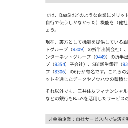
では、BaaSはどのような企業にメリ
自行で使うしかなかった）機能を（他社
ょう。
現在、裏方として機能を提供している銀行
トグループ（
8309
）の折半出資会社）、
ンターネットグループ（
9449
）の折半
プ（
8354
）子会社）、SBI新生銀行（
83
プ（
8306
）の6行が有名です。これらの
ットを通じたデータやノウハウの蓄積な
それ以外でも、三井住友フィナンシャル
などの銀行もBaaSを活用したサービス
非金融企業：自社サービス内で決済を