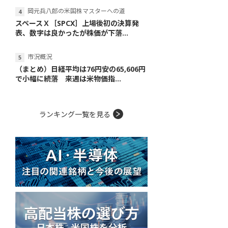
岡元兵八郎の米国株マスターへの道
スペースＸ［SPCX］上場後初の決算発
表、数字は良かったが株価が下落...
市況概況
（まとめ）日経平均は76円安の65,606円
で小幅に続落 来週は米物価指...
ランキング一覧を見る