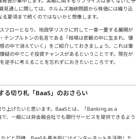
の決算発表が集中します。実績に関するサプライズは多くないと予
の決算見通しに関しては、ホルムズ海峡問題から株価には織り込
なる夏頃まで続くのではないかと想像します。
スフローとなり、地政学リスクに対して一喜一憂する展開が
・テンプルトンの名言である「相場は悲観の中に生まれ、懐
感の中で消えていく」をご紹介しておきましょう。これは筆
懐疑の中でこそ投資チャンスがあるということです。現在が
を逆手に考えることを忘れずにおきたいところです。
する切り札「BaaS」のおさらい
げたいと思います。BaaSとは、「Banking as a
」の略で、一般には非金融会社でも銀行サービスを提供できるよう
）などと同様、BaaSも基本的にはインターネットを活用した