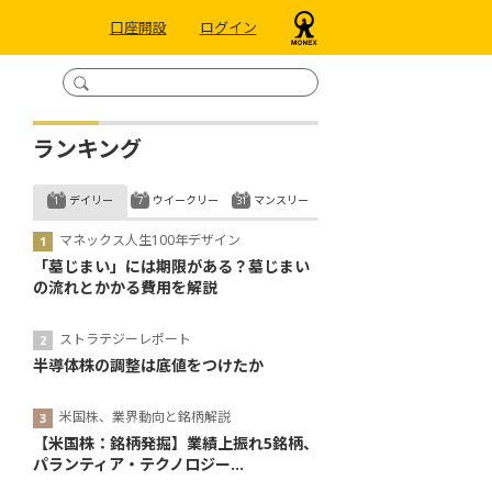
口座開設
ログイン
ランキング
デイリー
ウイークリー
マンスリー
マネックス人生100年デザイン
「墓じまい」には期限がある？墓じまい
の流れとかかる費用を解説
ストラテジーレポート
半導体株の調整は底値をつけたか
米国株、業界動向と銘柄解説
【米国株：銘柄発掘】業績上振れ5銘柄、
パランティア・テクノロジー...