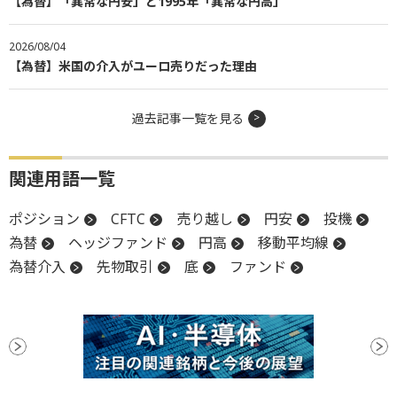
【為替】「異常な円安」と1995年「異常な円高」
2026/08/04
【為替】米国の介入がユーロ売りだった理由
過去記事一覧を見る
関連用語一覧
ポジション
CFTC
売り越し
円安
投機
為替
ヘッジファンド
円高
移動平均線
為替介入
先物取引
底
ファンド