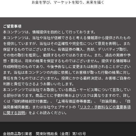
お金を学び、マーケットを知り、未来を描く
ご留意事項
本コンテンツは、情報提供を目的として行っております。
本コンテンツは、当社や当社が信頼できると考える情報源から提供されたもの
を提供していますが、当社はその正確性や完全性について意見を表明し、また
保証するものではございません。有価証券の購入、売却、デリバティブ取引、
その他の取引を推奨し、勧誘するものではありません。また、過去の実績や予
想・意見は、将来の結果を保証するものではございません。提供する情報等は
作成時現在のものであり、今後予告なしに変更または削除されることがござい
ます。当社は本コンテンツの内容に依拠してお客様が取った行動の結果に対し
責任を負うものではございません。投資にかかる最終決定は、お客様ご自身の
判断と責任でなさるようお願いいたします。
本コンテンツでは当社でお取扱している商品・サービス等について言及してい
る部分があります。商品ごとに手数料等およびリスクは異なりますので、詳し
くは「契約締結前交付書面」、「上場有価証券等書面」、「目論見書」、「目
論見書補完書面」または当社ウェブサイトの「
リスク・手数料などの重要事項
に関する説明
」をよくお読みください。
金融商品取引業者 関東財務局長（金商）第165号