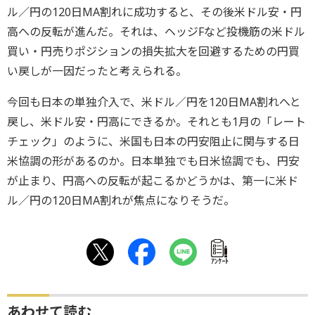
ル／円の120日MA割れに成功すると、その後米ドル安・円
高への反転が進んだ。それは、ヘッジFなど投機筋の米ドル
買い・円売りポジションの損失拡大を回避するための円買
い戻しが一因だったと考えられる。
今回も日本の単独介入で、米ドル／円を120日MA割れへと
戻し、米ドル安・円高にできるか。それとも1月の「レート
チェック」のように、米国も日本の円安阻止に関与する日
米協調の形があるのか。日本単独でも日米協調でも、円安
が止まり、円高への反転が起こるかどうかは、第一に米ド
ル／円の120日MA割れが焦点になりそうだ。
ｱﾝｹｰﾄ
あわせて読む