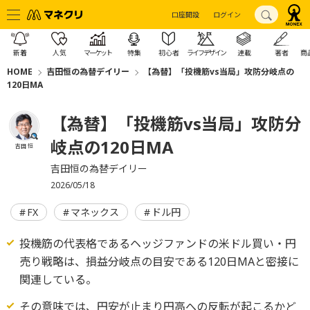
口座開設
ログイン
新着
人気
マーケット
特集
初心者
ライフデザイン
連載
著者
商
HOME
吉田恒の為替デイリー
【為替】「投機筋vs当局」攻防分岐点の
120日MA
【為替】「投機筋vs当局」攻防分
岐点の120日MA
吉田 恒
吉田恒の為替デイリー
2026/05/18
FX
マネックス
ドル円
投機筋の代表格であるヘッジファンドの米ドル買い・円
売り戦略は、損益分岐点の目安である120日MAと密接に
関連している。
その意味では、円安が止まり円高への反転が起こるかど