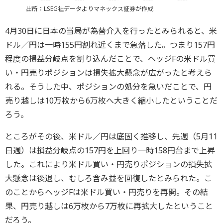
出所：LSEG社データよりマネックス証券が作成
4月30日に日本の当局が為替介入を行ったとみられると、米
ドル／円は一時155円割れ近くまで急落した。つまり157円
程度の損益分岐点を割り込んだことで、ヘッジFの米ドル買
い・円売りポジションは損失拡大懸念が広がったと考えら
れる。そうした中、ポジションの処分を急いだことで、円
売り越しは10万枚から6万枚へ大きく縮小したということだ
ろう。
ところがその後、米ドル／円は底固く推移し、先週（5月11
日週）は損益分岐点の157円を上回り一時158円台まで上昇
した。これにより米ドル買い・円売りポジションの損失拡
大懸念は後退し、むしろ含み益を回復したとみられた。こ
のことからヘッジFは米ドル買い・円売りを再開。その結
果、円売り越しは6万枚から7万枚に再拡大したということ
だろう。