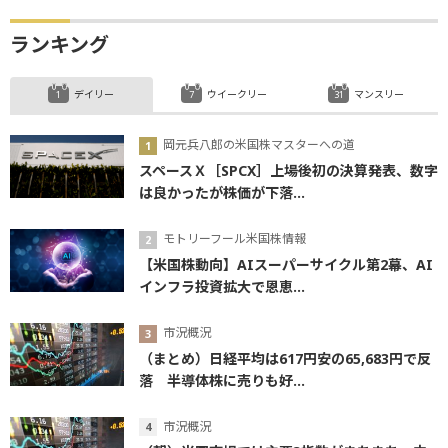
ランキング
デイリー
ウイークリー
マンスリー
岡元兵八郎の米国株マスターへの道
スペースＸ［SPCX］上場後初の決算発表、数字
は良かったが株価が下落...
モトリーフール米国株情報
【米国株動向】AIスーパーサイクル第2幕、AI
インフラ投資拡大で恩恵...
市況概況
（まとめ）日経平均は617円安の65,683円で反
落 半導体株に売りも好...
市況概況