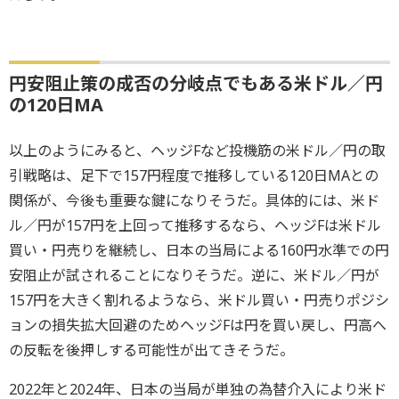
円安阻止策の成否の分岐点でもある米ドル／円
の120日MA
以上のようにみると、ヘッジFなど投機筋の米ドル／円の取
引戦略は、足下で157円程度で推移している120日MAとの
関係が、今後も重要な鍵になりそうだ。具体的には、米ド
ル／円が157円を上回って推移するなら、ヘッジFは米ドル
買い・円売りを継続し、日本の当局による160円水準での円
安阻止が試されることになりそうだ。逆に、米ドル／円が
157円を大きく割れるようなら、米ドル買い・円売りポジシ
ョンの損失拡大回避のためヘッジFは円を買い戻し、円高へ
の反転を後押しする可能性が出てきそうだ。
2022年と2024年、日本の当局が単独の為替介入により米ド