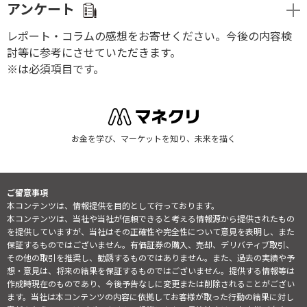
アンケート
レポート・コラムの感想をお寄せください。今後の内容検
討等に参考にさせていただきます。
※は必須項目です。
お金を学び、マーケットを知り、未来を描く
ご留意事項
本コンテンツは、情報提供を目的として行っております。
本コンテンツは、当社や当社が信頼できると考える情報源から提供されたもの
を提供していますが、当社はその正確性や完全性について意見を表明し、また
保証するものではございません。有価証券の購入、売却、デリバティブ取引、
その他の取引を推奨し、勧誘するものではありません。また、過去の実績や予
想・意見は、将来の結果を保証するものではございません。提供する情報等は
作成時現在のものであり、今後予告なしに変更または削除されることがござい
ます。当社は本コンテンツの内容に依拠してお客様が取った行動の結果に対し