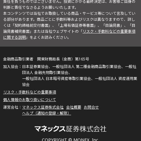
責任を負うものではございません。投資にかかる最終決定は、お客様ご自身の
判断と責任でなさるようお願いいたします。
本コンテンツでは当社でお取扱している商品・サービス等について言及してい
る部分があります。商品ごとに手数料等およびリスクは異なりますので、詳し
くは「契約締結前交付書面」、「上場有価証券等書面」、「目論見書」、「目
論見書補完書面」または当社ウェブサイトの「
リスク・手数料などの重要事項
に関する説明
」をよくお読みください。
金融商品取引業者 関東財務局長（金商）第165号
日本証券業協会、一般社団法人 第二種金融商品取引業協会、一般社
団法人 金融先物取引業協会、
一般社団法人 日本暗号資産等取引業協会、一般社団法人 資産運用業
協会
リスク・手数料などの重要事項
個人情報のお取り扱いについて
マネックス証券株式会社
会社概要
お問合せ
ヘルプ（通知の登録・解除）
COPYRIGHT © MONEX, Inc.