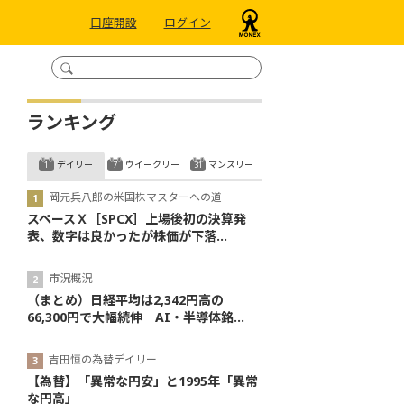
口座開設
ログイン
ランキング
デイリー
ウイークリー
マンスリー
岡元兵八郎の米国株マスターへの道
スペースＸ［SPCX］上場後初の決算発
表、数字は良かったが株価が下落...
市況概況
（まとめ）日経平均は2,342円高の
66,300円で大幅続伸 AI・半導体銘...
吉田恒の為替デイリー
【為替】「異常な円安」と1995年「異常
な円高」