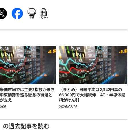
印刷
ｱﾝｹｰﾄ
米国市場では主要3指数がまち
（まとめ）日経平均は2,342円高の
中東情勢を巡る懸念の後退と
66,300円で大幅続伸 AI・半導体銘
が支え
柄がけん引
8/06
2026/08/05
」の過去記事を読む