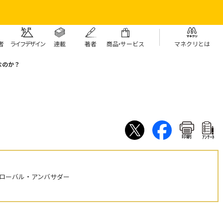
者
ライフデザイン
連載
著者
商
品・
サービス
マネクリとは
なのか？
印刷
ｱﾝｹｰﾄ
グローバル・アンバサダー