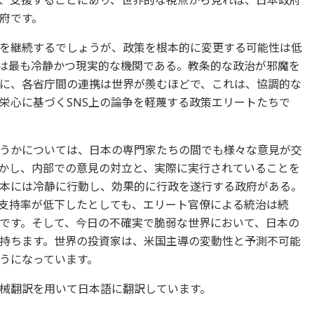
、支援することにあり、世界的な視点から見れば、日本政府
府です。
を継続するでしょうが、政策を根本的に変更する可能性は低
は最も冷静かつ現実的な機関である。教条的な政治が邪魔を
に、各省庁間の連携は世界が羨むほどで、これは、協調的な
栄心に基づくSNS上の論争を軽蔑する政策エリートたちで
うかについては、日本の専門家たちの間でも様々な意見が交
かし、内部での意見の対立と、実際に実行されていることを
本には冷静に行動し、効果的に行政を遂行する政府がある。
支持率が低下したとしても、エリート官僚による統治は続
です。そして、今日の不確実で脆弱な世界において、日本の
持ちます。世界の投資家は、米国主導の変動性と予測不可能
うになっています。
械翻訳を用いて日本語に翻訳しています。