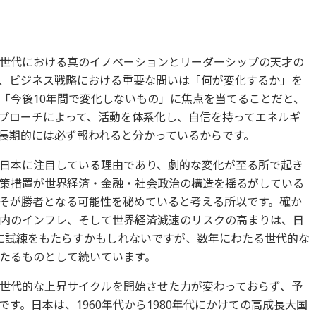
世代における真のイノベーションとリーダーシップの天才の
、ビジネス戦略における重要な問いは「何が変化するか」を
「今後10年間で変化しないもの」に焦点を当てることだと、
プローチによって、活動を体系化し、自信を持ってエネルギ
長期的には必ず報われると分かっているからです。
日本に注目している理由であり、劇的な変化が至る所で起き
策措置が世界経済・金融・社会政治の構造を揺るがしている
そが勝者となる可能性を秘めていると考える所以です。確か
内のインフレ、そして世界経済減速のリスクの高まりは、日
クルに試練をもたらすかもしれないですが、数年にわたる世代的な
たるものとして続いています。
世代的な上昇サイクルを開始させた力が変わっておらず、予
す。日本は、1960年代から1980年代にかけての高成長大国