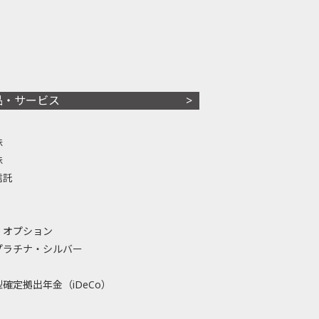
品・サービス
株
株
信託
・オプション
プラチナ・シルバー
確定拠出年金（iDeCo）