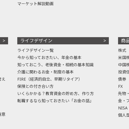
マーケット解説動画
ライフデザイン
商
ライフデザイン一覧
株式
今から知っておきたい、年金の基本
米国
知っておこう、老後資金・相続の基本知識
中国
介護に関わるお金・制度の基本
投資
考え
FIRE（経済的自立、早期リタイア）
債券
保険との付き合い方
FX
いくらかかる？教育資金の貯め方、作り方
先物
転職するなら知っておきたい「お金の話」
金・
NISA
極意
個人型