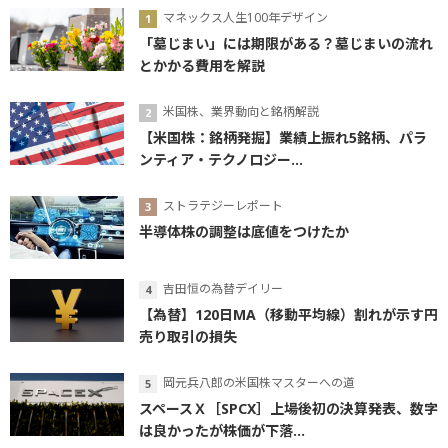
マネックス人生100年デザイン
「墓じまい」には期限がある？墓じまいの流れ
とかかる費用を解説
米国株、業界動向と銘柄解説
【米国株：銘柄発掘】業績上振れ5銘柄、パラ
ンティア・テクノロジー...
ストラテジーレポート
半導体株の調整は底値をつけたか
吉田恒の為替デイリー
【為替】120日MA（移動平均線）割れが示す円
売り取引の損失
岡元兵八郎の米国株マスターへの道
スペースＸ［SPCX］上場後初の決算発表、数字
は良かったが株価が下落...