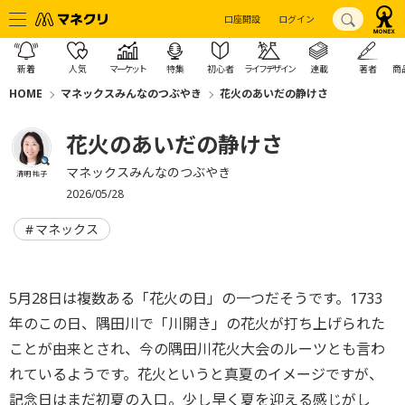
口座開設
ログイン
新着
人気
マーケット
特集
初心者
ライフデザイン
連載
著者
商
HOME
マネックスみんなのつぶやき
花火のあいだの静けさ
花火のあいだの静けさ
マネックスみんなのつぶやき
清明 祐子
2026/05/28
マネックス
5月28日は複数ある「花火の日」の一つだそうです。1733
年のこの日、隅田川で「川開き」の花火が打ち上げられた
ことが由来とされ、今の隅田川花火大会のルーツとも言わ
れているようです。花火というと真夏のイメージですが、
記念日はまだ初夏の入口。少し早く夏を迎える感じがし