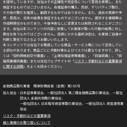
を提供していますが、当社はその正確性や完全性について意見を表明し、また
保証するものではございません。有価証券の購入、売却、デリバティブ取引、
その他の取引を推奨し、勧誘するものではありません。また、過去の実績や予
想・意見は、将来の結果を保証するものではございません。提供する情報等は
作成時現在のものであり、今後予告なしに変更または削除されることがござい
ます。当社は本コンテンツの内容に依拠してお客様が取った行動の結果に対し
責任を負うものではございません。投資にかかる最終決定は、お客様ご自身の
判断と責任でなさるようお願いいたします。
本コンテンツでは当社でお取扱している商品・サービス等について言及してい
る部分があります。商品ごとに手数料等およびリスクは異なりますので、詳し
くは「契約締結前交付書面」、「上場有価証券等書面」、「目論見書」、「目
論見書補完書面」または当社ウェブサイトの「
リスク・手数料などの重要事項
に関する説明
」をよくお読みください。
金融商品取引業者 関東財務局長（金商）第165号
日本証券業協会、一般社団法人 第二種金融商品取引業協会、一般社
団法人 金融先物取引業協会、
一般社団法人 日本暗号資産等取引業協会、一般社団法人 資産運用業
協会
リスク・手数料などの重要事項
個人情報のお取り扱いについて