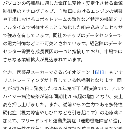
パソコンの各部品に適した電圧に変換・安定化させる電源
制御用のアナログチップ、自動車におけるエンジンの制御
や工場におけるロボットアームの動作など特定の機能をリ
アルタイムで制御することに特化した組み込みプロセッサ
で強みを有しています。同社のチップはデータセンターで
の電力制御などに不可欠とされています。経営陣はデータ
センター需要を成長要因の一つと指摘しており、市場では
さらなる業績拡大が見込まれています。
他方、医薬品メーカーであるバイオジェン［
BIIB
］もアナ
リストレーティングが上昇している銘柄例となります。同
社が4月29日に発表した2026年第1四半期決算では、アルツ
ハイマー病治療薬が前年同期比70％超の増加となり、売上
高を押し上げました。また、従前からの主力である多発性
硬化症（視力障害やしびれなどを引き起こす）の治療薬に
加えて、フリードライヒ運動失調症（運動機能障害が進行
する遺伝性の病気）の治療薬が堅調な成長をみせるなど希