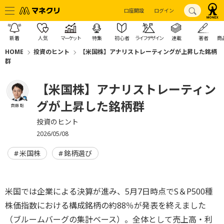
口座開設
ログイン
新着
人気
マーケット
特集
初心者
ライフデザイン
連載
著者
商
HOME
投資のヒント
【米国株】アナリストレーティングが上昇した銘柄
群
【米国株】アナリストレーティン
グが上昇した銘柄群
齊藤 聡
投資のヒント
2026/05/08
米国株
銘柄選び
米国では企業による決算が進み、5月7日時点でS＆P500種
株価指数における構成銘柄の約88％が発表を終えました
（ブルームバーグの集計ベース）。全体として売上高・利