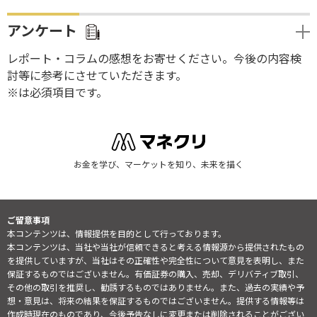
アンケート
レポート・コラムの感想をお寄せください。今後の内容検
討等に参考にさせていただきます。
※は必須項目です。
お金を学び、マーケットを知り、未来を描く
ご留意事項
本コンテンツは、情報提供を目的として行っております。
本コンテンツは、当社や当社が信頼できると考える情報源から提供されたもの
を提供していますが、当社はその正確性や完全性について意見を表明し、また
保証するものではございません。有価証券の購入、売却、デリバティブ取引、
その他の取引を推奨し、勧誘するものではありません。また、過去の実績や予
想・意見は、将来の結果を保証するものではございません。提供する情報等は
作成時現在のものであり、今後予告なしに変更または削除されることがござい