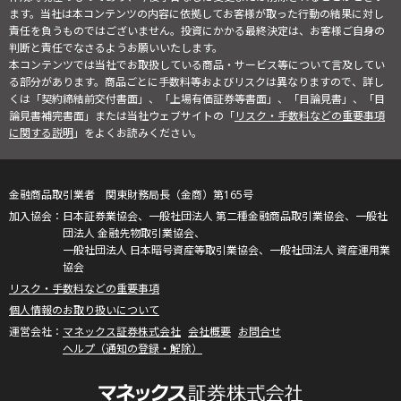
ます。当社は本コンテンツの内容に依拠してお客様が取った行動の結果に対し
責任を負うものではございません。投資にかかる最終決定は、お客様ご自身の
判断と責任でなさるようお願いいたします。
本コンテンツでは当社でお取扱している商品・サービス等について言及してい
る部分があります。商品ごとに手数料等およびリスクは異なりますので、詳し
くは「契約締結前交付書面」、「上場有価証券等書面」、「目論見書」、「目
論見書補完書面」または当社ウェブサイトの「
リスク・手数料などの重要事項
に関する説明
」をよくお読みください。
金融商品取引業者 関東財務局長（金商）第165号
日本証券業協会、一般社団法人 第二種金融商品取引業協会、一般社
団法人 金融先物取引業協会、
一般社団法人 日本暗号資産等取引業協会、一般社団法人 資産運用業
協会
リスク・手数料などの重要事項
個人情報のお取り扱いについて
マネックス証券株式会社
会社概要
お問合せ
ヘルプ（通知の登録・解除）