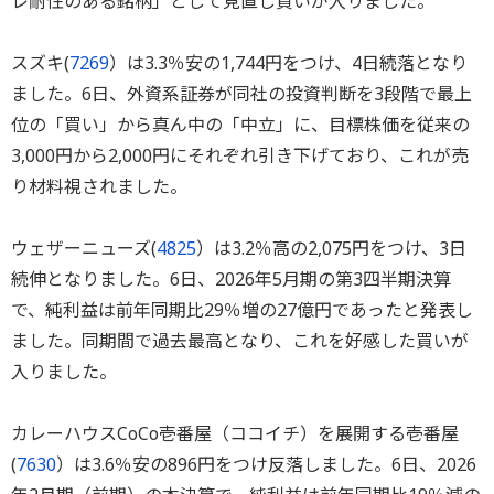
レ耐性のある銘柄」として見直し買いが入りました。
スズキ(
7269
）は3.3％安の1,744円をつけ、4日続落となり
ました。6日、外資系証券が同社の投資判断を3段階で最上
位の「買い」から真ん中の「中立」に、目標株価を従来の
3,000円から2,000円にそれぞれ引き下げており、これが売
り材料視されました。
ウェザーニューズ(
4825
）は3.2％高の2,075円をつけ、3日
続伸となりました。6日、2026年5月期の第3四半期決算
で、純利益は前年同期比29％増の27億円であったと発表し
ました。同期間で過去最高となり、これを好感した買いが
入りました。
カレーハウスCoCo壱番屋（ココイチ）を展開する壱番屋
(
7630
）は3.6％安の896円をつけ反落しました。6日、2026