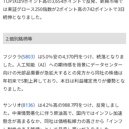
TOPIXは9ポイント高の3,654ポイントで反発、新興市場で
は東証グロース250指数が2ポイント高の742ポイントで3日
続伸となりました。
2.個別銘柄等
フジクラ(
5803
）は5.0％安の4,370円をつけ、続落となりま
した。人工知能（AI）への期待感を背景にデータセンター
向けの光部品需要が急拡大するとの見方から同社の株価は
年初来で5割上昇しており、本日は利益確定売りが優勢とな
りました。
サンリオ(
8136
）は4.2％高の988.7円をつけ、反発しまし
た。中東情勢悪化に伴う原油高で、国内ではインフレ加速
懸念が高まるなか、同社は価格転嫁力の高さから「インフ