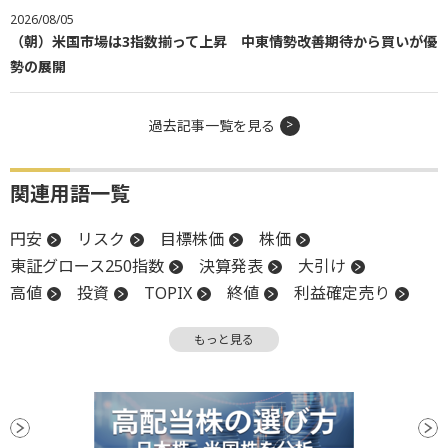
2026/08/05
（朝）米国市場は3指数揃って上昇 中東情勢改善期待から買いが優
勢の展開
過去記事一覧を見る
関連用語一覧
円安
リスク
目標株価
株価
東証グロース250指数
決算発表
大引け
高値
投資
TOPIX
終値
利益確定売り
インフレ
円高
四半期決算
新興市場
もっと見る
続伸
続落
反発
反落
上値
下方修正
決算
後場
材料
前引け
引け