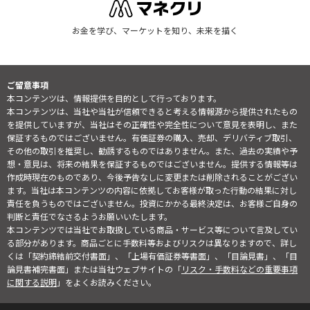
お金を学び、マーケットを知り、未来を描く
ご留意事項
本コンテンツは、情報提供を目的として行っております。
本コンテンツは、当社や当社が信頼できると考える情報源から提供されたもの
を提供していますが、当社はその正確性や完全性について意見を表明し、また
保証するものではございません。有価証券の購入、売却、デリバティブ取引、
その他の取引を推奨し、勧誘するものではありません。また、過去の実績や予
想・意見は、将来の結果を保証するものではございません。提供する情報等は
作成時現在のものであり、今後予告なしに変更または削除されることがござい
ます。当社は本コンテンツの内容に依拠してお客様が取った行動の結果に対し
責任を負うものではございません。投資にかかる最終決定は、お客様ご自身の
判断と責任でなさるようお願いいたします。
本コンテンツでは当社でお取扱している商品・サービス等について言及してい
る部分があります。商品ごとに手数料等およびリスクは異なりますので、詳し
くは「契約締結前交付書面」、「上場有価証券等書面」、「目論見書」、「目
論見書補完書面」または当社ウェブサイトの「
リスク・手数料などの重要事項
に関する説明
」をよくお読みください。