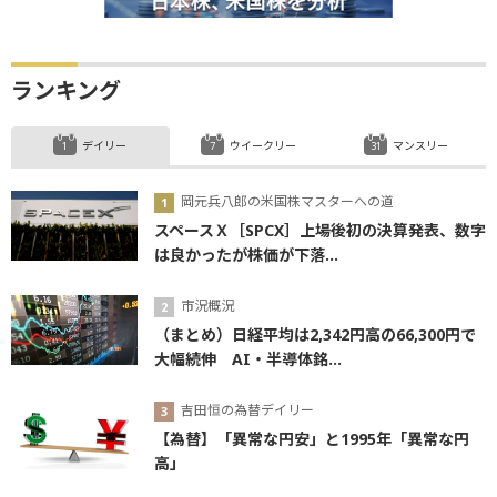
ランキング
デイリー
ウイークリー
マンスリー
岡元兵八郎の米国株マスターへの道
スペースＸ［SPCX］上場後初の決算発表、数字
は良かったが株価が下落...
市況概況
（まとめ）日経平均は2,342円高の66,300円で
大幅続伸 AI・半導体銘...
吉田恒の為替デイリー
【為替】「異常な円安」と1995年「異常な円
高」