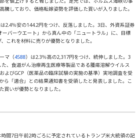
部を値上げすると報じました。足元では、ホルムズ海峡の事
高騰しており、価格転嫁姿勢を評価した買いが入りました。
は2.4％安の144.2円をつけ、反落しました。3日、外資系証券
オーバーウエート」から真ん中の「ニュートラル」に、目標
下げ、これを材料に売りが優勢となりました。
ーマ（
4588
）は2.3％高の2,317円をつけ、続伸しました。3
請した、食道がん治療再生医療等製品である腫瘍溶解ウイルス
調査およびGCP（医薬品の臨床試験の実施の基準）実地調査を受
）から「適合」との結果通知書を受領したと発表しました。こ
た買いが優勢となりました。
本時間7日午前2時ごろに予定されているトランプ米大統領の記