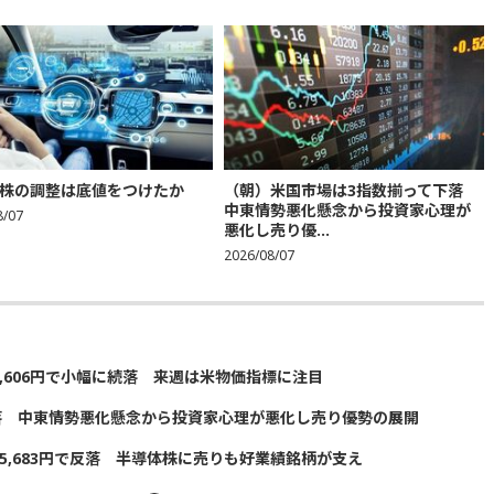
株の調整は底値をつけたか
（朝）米国市場は3指数揃って下落
中東情勢悪化懸念から投資家心理が
8/07
悪化し売り優...
2026/08/07
5,606円で小幅に続落 来週は米物価指標に注目
落 中東情勢悪化懸念から投資家心理が悪化し売り優勢の展開
5,683円で反落 半導体株に売りも好業績銘柄が支え