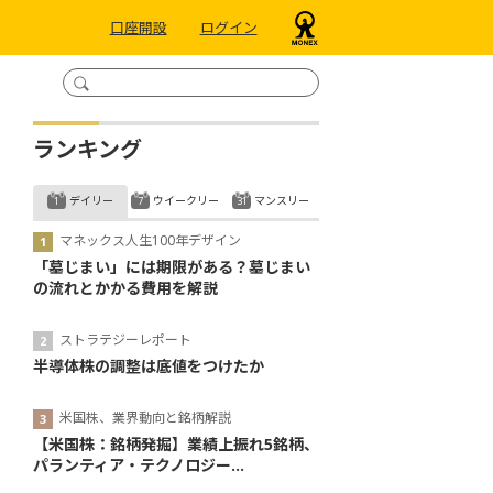
口座開設
ログイン
ランキング
デイリー
ウイークリー
マンスリー
マネックス人生100年デザイン
「墓じまい」には期限がある？墓じまい
の流れとかかる費用を解説
ストラテジーレポート
半導体株の調整は底値をつけたか
米国株、業界動向と銘柄解説
【米国株：銘柄発掘】業績上振れ5銘柄、
パランティア・テクノロジー...