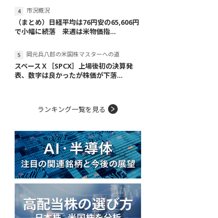
市況概況
（まとめ）日経平均は76円安の65,606円
で小幅に続落 来週は米物価指...
岡元兵八郎の米国株マスターへの道
スペースＸ［SPCX］上場後初の決算発
表、数字は良かったが株価が下落...
ランキング一覧を見る