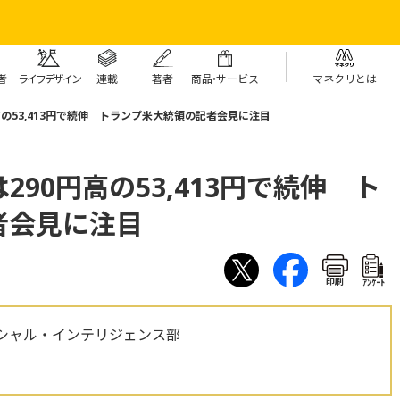
者
ライフデザイン
連載
著者
商
品・
サービス
マネクリとは
の53,413円で続伸 トランプ米大統領の記者会見に注目
90円高の53,413円で続伸 ト
者会見に注目
印刷
ｱﾝｹｰﾄ
シャル・インテリジェンス部