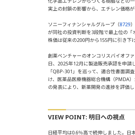
化学品エチレンからつくる樹脂などの一
実上の封鎖の影響から、エチレン価格が
ソニーフィナンシャルグループ（
8729
）
が同社の投資判断を3段階で最上位の「
株価は従来の200円から155円に引き
創薬ベンチャーのオンコリスバイオファ
日、2025年12月に製造販売承認を申
「QBP-301」を巡って、適合性書面
け、医薬品医療機器総合機構（PMDA
の発表により、新薬開発の進捗を評価し
VIEW POINT: 明日への視点
日経平均は0.6％高で続伸しました。日