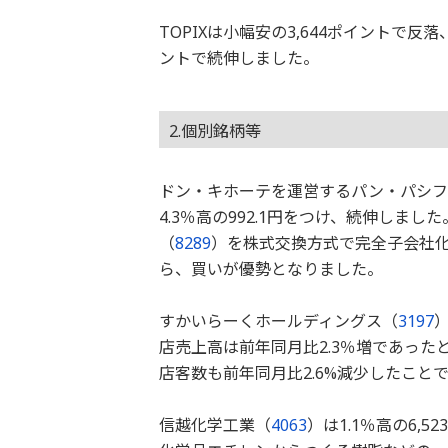
TOPIXは小幅安の3,644ポイントで反
ントで続伸しました。
2.個別銘柄等
ドン・キホーテを運営するパン・パシフ
4.3％高の992.1円をつけ、続伸しまし
（
8289
）を株式交換方式で完全子会社
ら、買いが優勢となりました。
すかいらーくホールディングス（
3197
）
店売上高は前年同月比2.3％増であった
店客数も前年同月比2.6%減少したこと
信越化学工業（
4063
）は1.1％高の6,