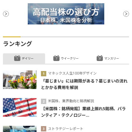
ランキング
デイリー
ウイークリー
マンスリー
マネックス人生100年デザイン
「墓じまい」には期限がある？墓じまいの流れ
とかかる費用を解説
米国株、業界動向と銘柄解説
【米国株：銘柄発掘】業績上振れ5銘柄、パラ
ンティア・テクノロジー...
ストラテジーレポート