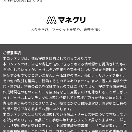
お金を学び、マーケットを知り、未来を描く
ご留意事項
本コンテンツは、情報提供を目的として行っております。
本コンテンツは、当社や当社が信頼できると考える情報源から提供されたもの
を提供していますが、当社はその正確性や完全性について意見を表明し、また
保証するものではございません。有価証券の購入、売却、デリバティブ取引、
その他の取引を推奨し、勧誘するものではありません。また、過去の実績や予
想・意見は、将来の結果を保証するものではございません。提供する情報等は
作成時現在のものであり、今後予告なしに変更または削除されることがござい
ます。当社は本コンテンツの内容に依拠してお客様が取った行動の結果に対し
責任を負うものではございません。投資にかかる最終決定は、お客様ご自身の
判断と責任でなさるようお願いいたします。
本コンテンツでは当社でお取扱している商品・サービス等について言及してい
る部分があります。商品ごとに手数料等およびリスクは異なりますので、詳し
くは「契約締結前交付書面」、「上場有価証券等書面」、「目論見書」、「目
論見書補完書面」または当社ウェブサイトの「
リスク・手数料などの重要事項