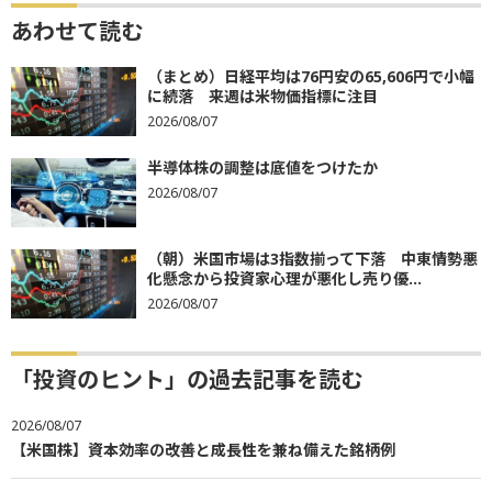
あわせて読む
（まとめ）日経平均は76円安の65,606円で小幅
に続落 来週は米物価指標に注目
2026/08/07
半導体株の調整は底値をつけたか
2026/08/07
（朝）米国市場は3指数揃って下落 中東情勢悪
化懸念から投資家心理が悪化し売り優...
2026/08/07
「投資のヒント」の過去記事を読む
2026/08/07
【米国株】資本効率の改善と成長性を兼ね備えた銘柄例