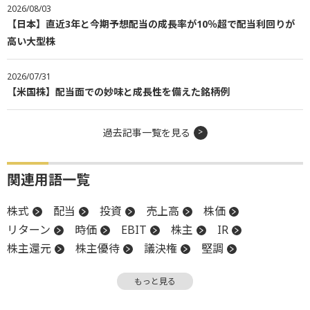
2026/08/03
【日本】直近3年と今期予想配当の成長率が10％超で配当利回りが
高い大型株
2026/07/31
【米国株】配当面での妙味と成長性を備えた銘柄例
過去記事一覧を見る
関連用語一覧
株式
配当
投資
売上高
株価
リターン
時価
EBIT
株主
IR
株主還元
株主優待
議決権
堅調
小型株
材料
CEO
時価総額
上場
もっと見る
スクリーニング
増配