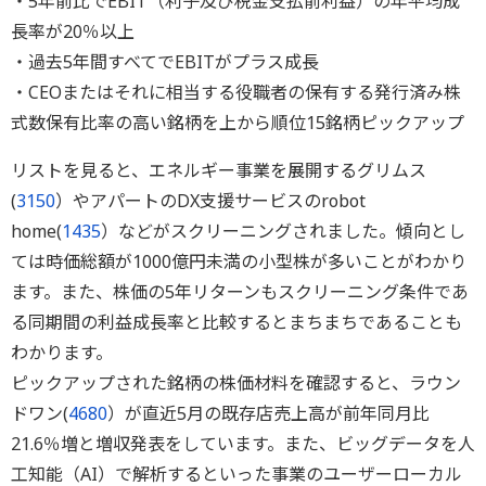
・5年前比でEBIT（利子及び税金支払前利益）の年平均成
長率が20％以上
・過去5年間すべてでEBITがプラス成長
・CEOまたはそれに相当する役職者の保有する発行済み株
式数保有比率の高い銘柄を上から順位15銘柄ピックアップ
リストを見ると、エネルギー事業を展開するグリムス
(
3150
）やアパートのDX支援サービスのrobot
home(
1435
）などがスクリーニングされました。傾向とし
ては時価総額が1000億円未満の小型株が多いことがわかり
ます。また、株価の5年リターンもスクリーニング条件であ
る同期間の利益成長率と比較するとまちまちであることも
わかります。
ピックアップされた銘柄の株価材料を確認すると、ラウン
ドワン(
4680
）が直近5月の既存店売上高が前年同月比
21.6％増と増収発表をしています。また、ビッグデータを人
工知能（AI）で解析するといった事業のユーザーローカル