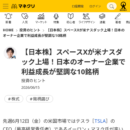
口座開設
ログイン
新着
人気
マーケット
特集
初心者
ライフデザイン
連載
著者
商
HOME
投資のヒント
【日本株】スペースXが米ナスダック上場！日本の
オーナー企業で利益成長が堅調な10銘柄
【日本株】スペースXが米ナスダ
ック上場！日本のオーナー企業で
利益成長が堅調な10銘柄
投資のヒント
2026/06/15
株式
銘柄選び
先週6月12日（金）の米国市場ではテスラ［
TSLA
］の
CEO（最高経営責任者）であるイーロン・マスク氏が率い