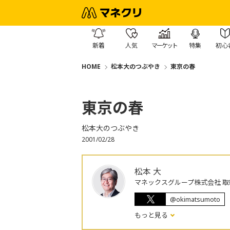
新着
人気
マーケット
特集
初心
HOME
松本大のつぶやき
東京の春
東京の春
松本大のつぶやき
2001/02/28
松本 大
マネックスグループ株式会社 取
@okimatsumoto
もっと見る