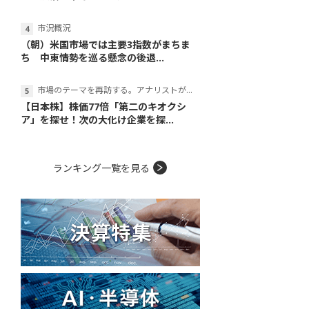
市況概況
（朝）米国市場では主要3指数がまちま
ち 中東情勢を巡る懸念の後退...
市場のテーマを再訪する。アナリストが読み解くテーマの本質
【日本株】株価77倍「第二のキオクシ
ア」を探せ！次の大化け企業を探...
ランキング一覧を見る