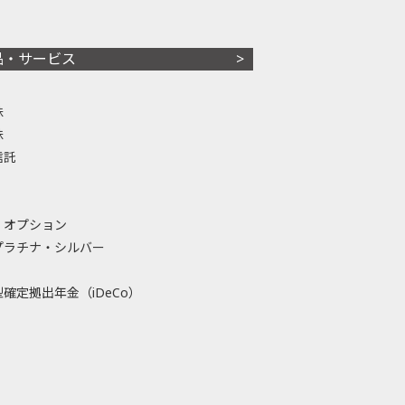
品・サービス
株
株
信託
・オプション
プラチナ・シルバー
確定拠出年金（iDeCo）