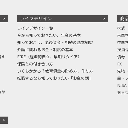
ライフデザイン
商
ライフデザイン一覧
株式
今から知っておきたい、年金の基本
米国
知っておこう、老後資金・相続の基本知識
中国
介護に関わるお金・制度の基本
投資
考え
FIRE（経済的自立、早期リタイア）
債券
保険との付き合い方
FX
いくらかかる？教育資金の貯め方、作り方
先物
転職するなら知っておきたい「お金の話」
金・
NISA
極意
個人型