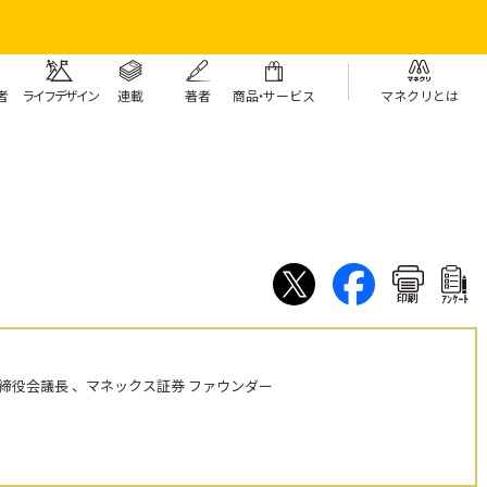
者
ライフデザイン
連載
著者
商
品・
サービス
マネクリとは
印刷
ｱﾝｹｰﾄ
締役会議長 、マネックス証券 ファウンダー