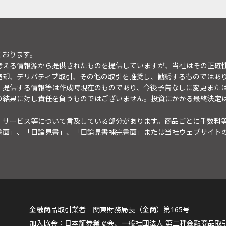
ております。
考える情報源から提供されたものを提供していますが、当社はその正確
売却、デリバティブ取引、その他の取引を推奨し、勧誘するものではあ
。提供する情報等は作成時現在のものであり、今後予告なしに変更また
の結果に対し責任を負うものではございません。投資にかかる最終決定
・サービス等について言及している部分があります。商品ごとに手数料
書面」、「目論見書」、「目論見書補完書面」または当社ウェブサイト
金融商品取引業者 関東財務局長（金商）第165号
日本証券業協会、一般社団法人 第二種金融商品取