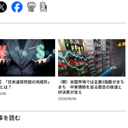
印刷
ｱﾝｹｰﾄ
】「日米通貨同盟の完成形」
（朝）米国市場では主要3指数がまち
とは？
まち 中東情勢を巡る懸念の後退と
好決算が支え
8/06
2026/08/06
事を読む