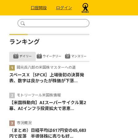
口座開設
ログイン
ランキング
デイリー
ウイークリー
マンスリー
岡元兵八郎の米国株マスターへの道
スペースＸ［SPCX］上場後初の決算発
表、数字は良かったが株価が下落...
モトリーフール米国株情報
【米国株動向】AIスーパーサイクル第2
幕、AIインフラ投資拡大で恩恵...
市況概況
（まとめ）日経平均は617円安の65,683
円で反落 半導体株に売りも好...