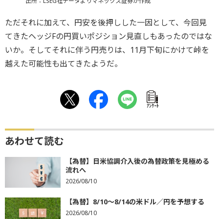
出所：LSEG社データよりマネックス証券が作成
ただそれに加えて、円安を後押しした一因として、今回見
てきたヘッジFの円買いポジション見直しもあったのではな
いか。そしてそれに伴う円売りは、11月下旬にかけて峠を
越えた可能性も出てきたようだ。
ｱﾝｹｰﾄ
あわせて読む
【為替】日米協調介入後の為替政策を見極める
流れへ
2026/08/10
【為替】8/10～8/14の米ドル／円を予想する
2026/08/10