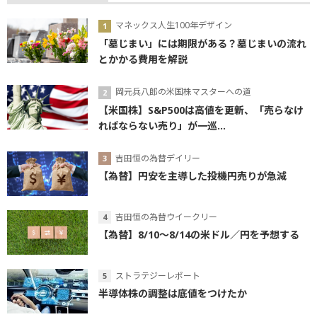
マネックス人生100年デザイン
「墓じまい」には期限がある？墓じまいの流れ
とかかる費用を解説
岡元兵八郎の米国株マスターへの道
【米国株】S&P500は高値を更新、「売らなけ
ればならない売り」が一巡...
吉田恒の為替デイリー
【為替】円安を主導した投機円売りが急減
吉田恒の為替ウイークリー
【為替】8/10～8/14の米ドル／円を予想する
ストラテジーレポート
半導体株の調整は底値をつけたか