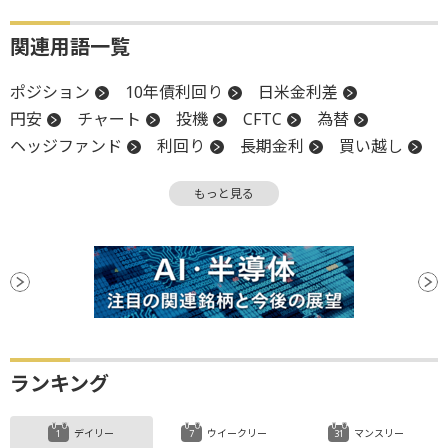
関連用語一覧
ポジション
10年債利回り
日米金利差
円安
チャート
投機
CFTC
為替
ヘッジファンド
利回り
長期金利
買い越し
金利差
売り越し
円高
金利
先物取引
もっと見る
為替相場
債券
損切り
ファンド
ランキング
デイリー
ウイークリー
マンスリー