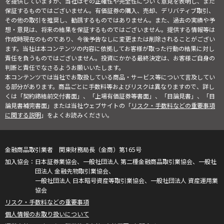
を提供していますが、当社はその正確性や完全性について意見を表明し、また
保証するものではございません。有価証券の購入、売却、デリバティブ取引、
その他の取引を推奨し、勧誘するものではありません。また、過去の実績や予
想・意見は、将来の結果を保証するものではございません。提供する情報等は
作成時現在のものであり、今後予告なしに変更または削除されることがござい
ます。当社は本コンテンツの内容に依拠してお客様が取った行動の結果に対し
責任を負うものではございません。投資にかかる最終決定は、お客様ご自身の
判断と責任でなさるようお願いいたします。
本コンテンツでは当社でお取扱している商品・サービス等について言及してい
る部分があります。商品ごとに手数料等およびリスクは異なりますので、詳し
くは「契約締結前交付書面」、「上場有価証券等書面」、「目論見書」、「目
論見書補完書面」または当社ウェブサイトの「
リスク・手数料などの重要事項
に関する説明
」をよくお読みください。
金融商品取引業者 関東財務局長（金商）第165号
日本証券業協会、一般社団法人 第二種金融商品取引業協会、一般社
団法人 金融先物取引業協会、
一般社団法人 日本暗号資産等取引業協会、一般社団法人 資産運用業
協会
リスク・手数料などの重要事項
個人情報のお取り扱いについて