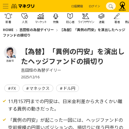
口座開設
ログイン
新着
人気
マーケット
特集
初心者
ライフデザイン
連載
著者
商
HOME
吉田恒の為替デイリー
【為替】「異例の円安」を演出したヘッジ
ファンドの損切り
【為替】「異例の円安」を演出し
たヘッジファンドの損切り
吉田 恒
吉田恒の為替デイリー
2025/12/16
FX
マネックス
ドル円
11月157円までの円安は、日米金利差から大きくかい離
する異例の動きだった。
「異例の円安」が起こった一因には、ヘッジファンドの
空前規模の円買いポジションの、損切りに伴う円売りの