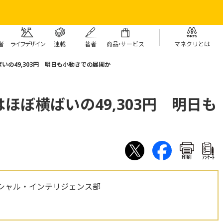
者
ライフデザイン
連載
著者
商
品・
サービス
マネクリとは
いの49,303円 明日も小動きでの展開か
ほぼ横ばいの49,303円 明日も
印刷
ｱﾝｹｰﾄ
シャル・インテリジェンス部