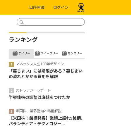
口座開設
ログイン
ランキング
デイリー
ウイークリー
マンスリー
マネックス人生100年デザイン
「墓じまい」には期限がある？墓じまい
の流れとかかる費用を解説
ストラテジーレポート
半導体株の調整は底値をつけたか
米国株、業界動向と銘柄解説
【米国株：銘柄発掘】業績上振れ5銘柄、
パランティア・テクノロジー...