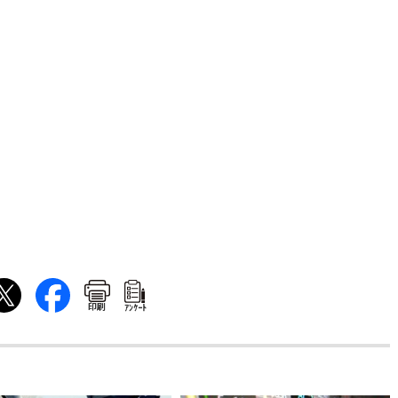
印刷
ｱﾝｹｰﾄ