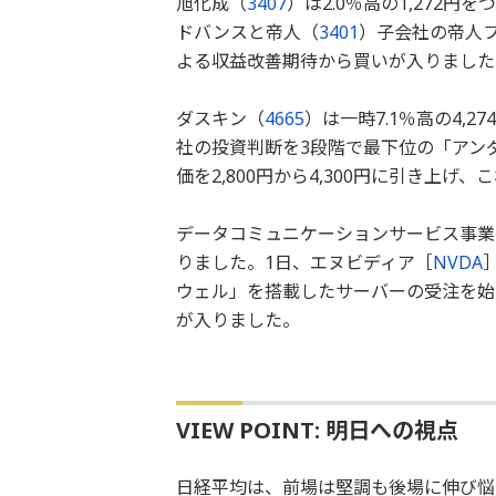
旭化成（
3407
）は2.0％高の1,272
ドバンスと帝人（
3401
）子会社の帝人フ
よる収益改善期待から買いが入りました
ダスキン（
4665
）は一時7.1％高の4,
社の投資判断を3段階で最下位の「アン
価を2,800円から4,300円に引き上
データコミュニケーションサービス事業
りました。1日、エヌビディア［
NVDA
ウェル」を搭載したサーバーの受注を始
が入りました。
VIEW POINT: 明日への視点
日経平均は、前場は堅調も後場に伸び悩