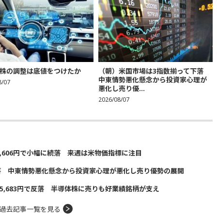
株の調整は底値をつけたか
（朝）米国市場は3指数揃って下落
中東情勢悪化懸念から投資家心理が
8/07
悪化し売り優...
2026/08/07
5,606円で小幅に続落 来週は米物価指標に注目
落 中東情勢悪化懸念から投資家心理が悪化し売り優勢の展開
5,683円で反落 半導体株に売りも好業績銘柄が支え
過去記事一覧を見る