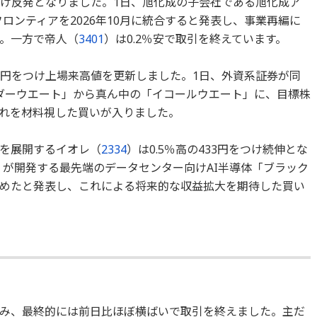
円をつけ反発となりました。1日、旭化成の子会社である旭化成ア
ロンティアを2026年10月に統合すると発表し、事業再編に
。一方で帝人（
3401
）は0.2％安で取引を終えています。
274円をつけ上場来高値を更新しました。1日、外資系証券が同
ダーウエート」から真ん中の「イコールウエート」に、目標株
げ、これを材料視した買いが入りました。
を展開するイオレ（
2334
）は0.5％高の433円をつけ続伸とな
］が開発する最先端のデータセンター向けAI半導体「ブラック
めたと発表し、これによる将来的な収益拡大を期待した買い
み、最終的には前日比ほぼ横ばいで取引を終えました。主だ