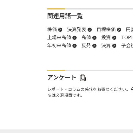
関連用語一覧
株価
決算発表
目標株価
円
上場来高値
高値
投資
TOPI
年初来高値
反発
決算
子会
続落
買収
安値
アンケート
レポート・コラムの感想をお寄せください。
※は必須項目です。