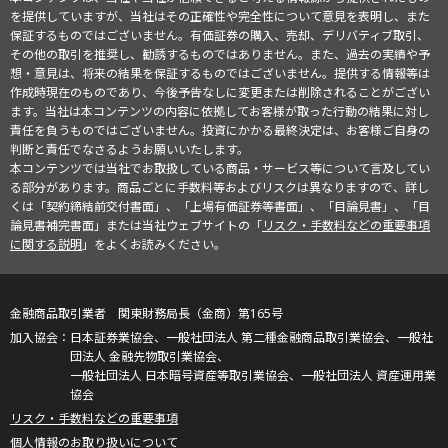
を提供していますが、当社はその正確性や完全性について意見を表明し、また
保証するものではございません。有価証券の購入、売却、デリバティブ取引、
その他の取引を推奨し、勧誘するものではありません。また、過去の実績や予
想・意見は、将来の結果を保証するものではございません。提供する情報等は
作成時現在のものであり、今後予告なしに変更または削除されることがござい
ます。当社は本コンテンツの内容に依拠してお客様が取った行動の結果に対し
責任を負うものではございません。投資にかかる最終決定は、お客様ご自身の
判断と責任でなさるようお願いいたします。
本コンテンツでは当社でお取扱している商品・サービス等について言及してい
る部分があります。商品ごとに手数料等およびリスクは異なりますので、詳し
くは「契約締結前交付書面」、「上場有価証券等書面」、「目論見書」、「目
論見書補完書面」または当社ウェブサイトの「
リスク・手数料などの重要事項
に関する説明
」をよくお読みください。
金融商品取引業者 関東財務局長（金商）第165号
日本証券業協会、一般社団法人 第二種金融商品取引業協会、一般社
団法人 金融先物取引業協会、
一般社団法人 日本暗号資産等取引業協会、一般社団法人 資産運用業
協会
リスク・手数料などの重要事項
個人情報のお取り扱いについて