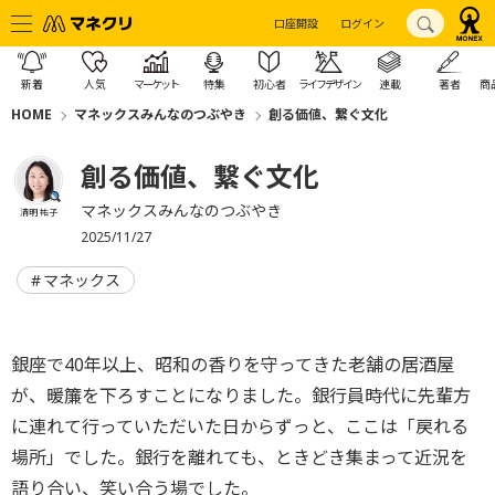
口座開設
ログイン
新着
人気
マーケット
特集
初心者
ライフデザイン
連載
著者
商
HOME
マネックスみんなのつぶやき
創る価値、繋ぐ文化
創る価値、繋ぐ文化
マネックスみんなのつぶやき
清明 祐子
2025/11/27
マネックス
銀座で40年以上、昭和の香りを守ってきた老舗の居酒屋
が、暖簾を下ろすことになりました。銀行員時代に先輩方
に連れて行っていただいた日からずっと、ここは「戻れる
場所」でした。銀行を離れても、ときどき集まって近況を
語り合い、笑い合う場でした。