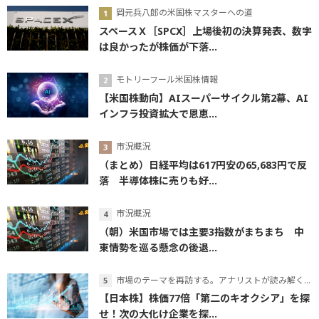
岡元兵八郎の米国株マスターへの道
スペースＸ［SPCX］上場後初の決算発表、数字
は良かったが株価が下落...
モトリーフール米国株情報
【米国株動向】AIスーパーサイクル第2幕、AI
インフラ投資拡大で恩恵...
市況概況
（まとめ）日経平均は617円安の65,683円で反
落 半導体株に売りも好...
市況概況
（朝）米国市場では主要3指数がまちまち 中
東情勢を巡る懸念の後退...
市場のテーマを再訪する。アナリストが読み解くテーマの本質
【日本株】株価77倍「第二のキオクシア」を探
せ！次の大化け企業を探...