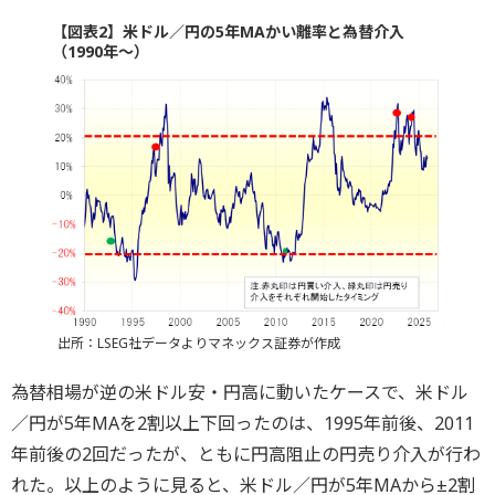
【図表2】米ドル／円の5年MAかい離率と為替介入
（1990年～）
出所：LSEG社データよりマネックス証券が作成
為替相場が逆の米ドル安・円高に動いたケースで、米ドル
／円が5年MAを2割以上下回ったのは、1995年前後、2011
年前後の2回だったが、ともに円高阻止の円売り介入が行わ
れた。以上のように見ると、米ドル／円が5年MAから±2割