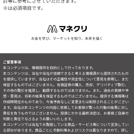
討等に参考にさせていただきます。
※は必須項目です。
お金を学び、マーケットを知り、未来を描く
ご留意事項
本コンテンツは、情報提供を目的として行っております。
本コンテンツは、当社や当社が信頼できると考える情報源から提供されたもの
を提供していますが、当社はその正確性や完全性について意見を表明し、また
保証するものではございません。有価証券の購入、売却、デリバティブ取引、
その他の取引を推奨し、勧誘するものではありません。また、過去の実績や予
想・意見は、将来の結果を保証するものではございません。提供する情報等は
作成時現在のものであり、今後予告なしに変更または削除されることがござい
ます。当社は本コンテンツの内容に依拠してお客様が取った行動の結果に対し
責任を負うものではございません。投資にかかる最終決定は、お客様ご自身の
判断と責任でなさるようお願いいたします。
本コンテンツでは当社でお取扱している商品・サービス等について言及してい
る部分があります。商品ごとに手数料等およびリスクは異なりますので、詳し