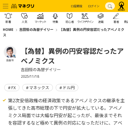
口座開設
ログイン
新着
人気
マーケット
特集
初心者
ライフデザイン
連載
著者
商
HOME
吉田恒の為替デイリー
【為替】異例の円安容認だったアベノミク
ス
【為替】異例の円安容認だったア
ベノミクス
吉田 恒
吉田恒の為替デイリー
2025/11/18
FX
マネックス
ドル円
第2次安倍政権の経済政策であるアベノミクスの継承を主
張してきた高市総理の下で円安が拡大している。アベノ
ミクス局面では大幅な円安が起こったが、最後までそれ
を容認するなど極めて異例の対応になっただけに、アベ