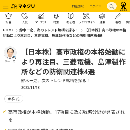
口座開設
ログイン
新着
人気
マーケット
特集
初心者
ライフデザイン
連載
著者
商
HOME
鈴木一之、次のトレンド銘柄を探る！
【日本株】高市政権の本格
始動により再注目、三菱電機、島津製作所などの防衛関連株4選
【日本株】高市政権の本格始動に
より再注目、三菱電機、島津製作
鈴木 一之
所などの防衛関連株4選
鈴木一之、次のトレンド銘柄を探る！
2025/11/13
株式
高市政権が本格始動、17項目に及ぶ戦略分野が発表され
る