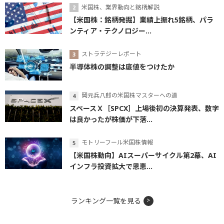
米国株、業界動向と銘柄解説
【米国株：銘柄発掘】業績上振れ5銘柄、パラ
ンティア・テクノロジー...
ストラテジーレポート
半導体株の調整は底値をつけたか
岡元兵八郎の米国株マスターへの道
スペースＸ［SPCX］上場後初の決算発表、数字
は良かったが株価が下落...
モトリーフール米国株情報
【米国株動向】AIスーパーサイクル第2幕、AI
インフラ投資拡大で恩恵...
ランキング一覧を見る