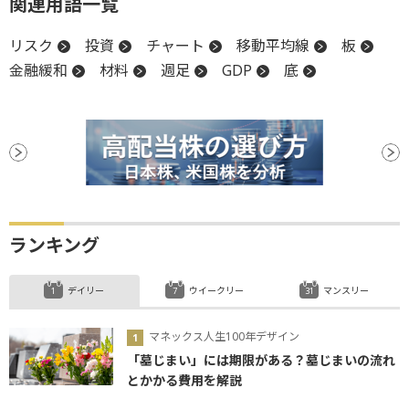
関連用語一覧
リスク
投資
チャート
移動平均線
板
金融緩和
材料
週足
GDP
底
ランキング
デイリー
ウイークリー
マンスリー
マネックス人生100年デザイン
「墓じまい」には期限がある？墓じまいの流れ
とかかる費用を解説