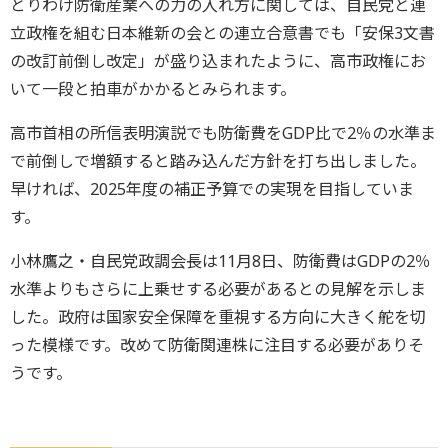
とりわけ防衛産業への力の入れ方に関しては、自民党と連
立政権を組む日本維新の会との連立合意書でも「安保3文書
の改訂前倒し改定」が盛り込まれたように、高市政権にお
いて一段と拍車がかかるとみられます。
高市首相の所信表明演説でも防衛費をGDP比で2％の水準ま
で前倒しで増額すると踏み込んだ方針を打ち出しました。
早ければ、2025年度の補正予算での実現を目指していま
す。
小林鷹之・自民党政調会長は11月8日、防衛費はGDPの2％
水準よりもさらに上乗せする必要があるとの見解を示しま
した。政府は国家安全保障を重視する方向に大きく舵を切
った模様です。改めて防衛関連株に注目する必要がありそ
うです。