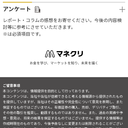
アンケート
レポート・コラムの感想をお寄せください。今後の内容検
討等に参考にさせていただきます。
※は必須項目です。
お金を学び、マーケットを知り、未来を描く
ご留意事項
本コンテンツは、情報提供を目的として行っております。
本コンテンツは、当社や当社が信頼できると考える情報源から提供されたもの
を提供していますが、当社はその正確性や完全性について意見を表明し、また
保証するものではございません。有価証券の購入、売却、デリバティブ取引、
その他の取引を推奨し、勧誘するものではありません。また、過去の実績や予
想・意見は、将来の結果を保証するものではございません。提供する情報等は
作成時現在のものであり、今後予告なしに変更または削除されることがござい