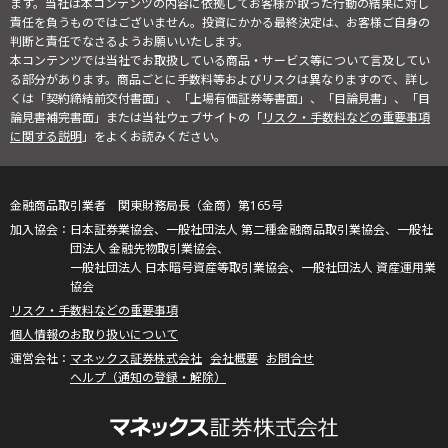
ます。当社は本コンテンツの内容に依拠してお客様が取った行動の結果に対し
責任を負うものではございません。投資にかかる最終決定は、お客様ご自身の
判断と責任でなさるようお願いいたします。
本コンテンツでは当社でお取扱している商品・サービス等について言及してい
る部分があります。商品ごとに手数料等およびリスクは異なりますので、詳し
くは「契約締結前交付書面」、「上場有価証券等書面」、「目論見書」、「目
論見書補完書面」または当社ウェブサイトの「
リスク・手数料などの重要事項
に関する説明
」をよくお読みください。
金融商品取引業者 関東財務局長（金商）第165号
日本証券業協会、一般社団法人 第二種金融商品取引業協会、一般社
団法人 金融先物取引業協会、
一般社団法人 日本暗号資産等取引業協会、一般社団法人 資産運用業
協会
リスク・手数料などの重要事項
個人情報のお取り扱いについて
マネックス証券株式会社
会社概要
お問合せ
ヘルプ（通知の登録・解除）