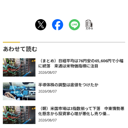
ｱﾝｹｰﾄ
あわせて読む
（まとめ）日経平均は76円安の65,606円で小幅
に続落 来週は米物価指標に注目
2026/08/07
半導体株の調整は底値をつけたか
2026/08/07
（朝）米国市場は3指数揃って下落 中東情勢悪
化懸念から投資家心理が悪化し売り優...
2026/08/07