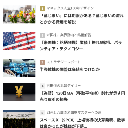
マネックス人生100年デザイン
「墓じまい」には期限がある？墓じまいの流れ
とかかる費用を解説
米国株、業界動向と銘柄解説
【米国株：銘柄発掘】業績上振れ5銘柄、パラ
ンティア・テクノロジー...
ストラテジーレポート
半導体株の調整は底値をつけたか
吉田恒の為替デイリー
【為替】120日MA（移動平均線）割れが示す円
売り取引の損失
岡元兵八郎の米国株マスターへの道
スペースＸ［SPCX］上場後初の決算発表、数字
は良かったが株価が下落...