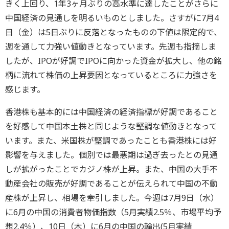
きく上回り、1年3ヶ月ぶりの高水準に達したことがさらに
中国経済の見通しを明るいものとしました。さすがに7月4
日（金）は5日ぶりに反落となったものの下値は限定的で、
週を通して力強い値動きとなっています。先週も指摘しま
したが、IPOが好調でIPOに向かった資金が拡大し、他の銘
柄に流れて株価の上昇要因となっているところに力強さを
感じます。
香港株も基本的には中国経済の経済指標が好調であること
を好感して中国本土株と同じような堅調な値動きとなって
います。また、米国株が堅調であったことも香港株には好
影響を与えました。個別では最悪期は過ぎ去ったとの見通
しが拡がったことでカジノ株が上昇。また、中国の大手不
動産会社の販売が好調であることが伝えられて中国の不動
産株が上昇し、相場を牽引しました。今週は7月9日（水）
に6月の中国の消費者物価指数（5月実績2.5％、市場平均予
想2.4％）、10日（木）に6月の中国の輸出(5月実績