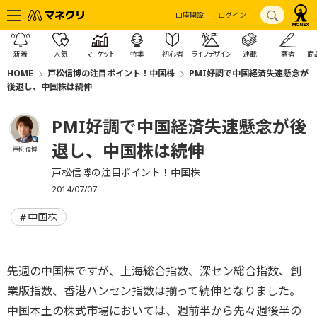
口座開設
ログイン
新着
人気
マーケット
特集
初心者
ライフデザイン
連載
著者
商
HOME
戸松信博の注目ポイント！中国株
PMI好調で中国経済失速懸念が
後退し、中国株は続伸
PMI好調で中国経済失速懸念が後
退し、中国株は続伸
戸松 信博
戸松信博の注目ポイント！中国株
2014/07/07
中国株
先週の中国株ですが、上海総合指数、深セン総合指数、創
業版指数、香港ハンセン指数は揃って続伸となりました。
中国本土の株式市場においては、週前半から先々週後半の