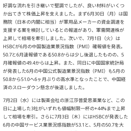
好調な流れを引き継いで堅調でしたが、良い材料がいくつ
か出てきて株価上昇を支えました。まず6月30日（月）は国
務院（日本の内閣に相当）が軍用品メーカーの資金調達を
支援する案を検討しているとの報道があり、軍需関連株が
上昇して相場を牽引しました。次いで、7月1日（火）は
HSBCが6月の中国製造業景況指数（PMI）確報値を発表。
50.7と6月速報値である50.8からは少し後退したものの、5
月確報値の49.4からは上昇。また、同日に中国国家統計局
が発表した6月の中国公式製造業景況指数（PMI）も5月の
50.8から51.0へ6ヶ月ぶりの高水準となったことで、中国経
済のスローダウン懸念が後退しました。
7月2日（水）には製薬会社の浙江莎普愛思薬業など、この
日に上場した3社がいずれも値幅制限一杯の+44%まで上昇
して相場を牽引。さらに7月3日（木）にはHSBCが発表した
6月の中国サービス業景況感指数が53.1と、5月の50.7を大