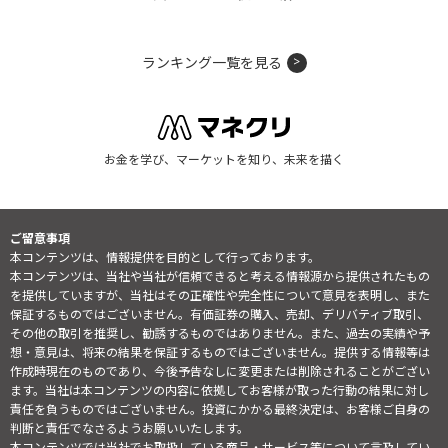
ランキング一覧を見る
お金を学び、マーケットを知り、未来を描く
ご留意事項
本コンテンツは、情報提供を目的として行っております。
本コンテンツは、当社や当社が信頼できると考える情報源から提供されたもの
を提供していますが、当社はその正確性や完全性について意見を表明し、また
保証するものではございません。有価証券の購入、売却、デリバティブ取引、
その他の取引を推奨し、勧誘するものではありません。また、過去の実績や予
想・意見は、将来の結果を保証するものではございません。提供する情報等は
作成時現在のものであり、今後予告なしに変更または削除されることがござい
ます。当社は本コンテンツの内容に依拠してお客様が取った行動の結果に対し
責任を負うものではございません。投資にかかる最終決定は、お客様ご自身の
判断と責任でなさるようお願いいたします。
本コンテンツでは当社でお取扱している商品・サービス等について言及してい