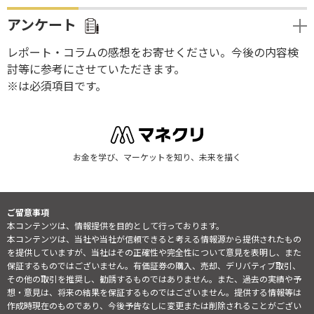
アンケート
レポート・コラムの感想をお寄せください。今後の内容検
討等に参考にさせていただきます。
※は必須項目です。
お金を学び、マーケットを知り、未来を描く
ご留意事項
本コンテンツは、情報提供を目的として行っております。
本コンテンツは、当社や当社が信頼できると考える情報源から提供されたもの
を提供していますが、当社はその正確性や完全性について意見を表明し、また
保証するものではございません。有価証券の購入、売却、デリバティブ取引、
その他の取引を推奨し、勧誘するものではありません。また、過去の実績や予
想・意見は、将来の結果を保証するものではございません。提供する情報等は
作成時現在のものであり、今後予告なしに変更または削除されることがござい