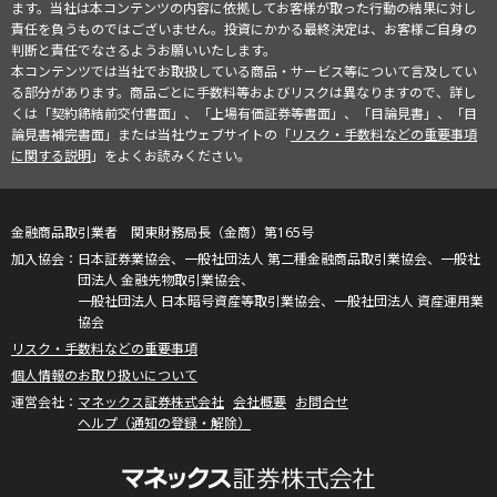
ます。当社は本コンテンツの内容に依拠してお客様が取った行動の結果に対し
責任を負うものではございません。投資にかかる最終決定は、お客様ご自身の
判断と責任でなさるようお願いいたします。
本コンテンツでは当社でお取扱している商品・サービス等について言及してい
る部分があります。商品ごとに手数料等およびリスクは異なりますので、詳し
くは「契約締結前交付書面」、「上場有価証券等書面」、「目論見書」、「目
論見書補完書面」または当社ウェブサイトの「
リスク・手数料などの重要事項
に関する説明
」をよくお読みください。
金融商品取引業者 関東財務局長（金商）第165号
日本証券業協会、一般社団法人 第二種金融商品取引業協会、一般社
団法人 金融先物取引業協会、
一般社団法人 日本暗号資産等取引業協会、一般社団法人 資産運用業
協会
リスク・手数料などの重要事項
個人情報のお取り扱いについて
マネックス証券株式会社
会社概要
お問合せ
ヘルプ（通知の登録・解除）