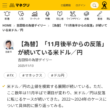
口座開設
ログイン
新着
人気
マーケット
特集
初心者
ライフデザイン
連載
著者
商
HOME
吉田恒の為替デイリー
【為替】「11月後半からの反落」が続いて
いる米ドル／円
【為替】「11月後半からの反落」
が続いている米ドル／円
吉田 恒
吉田恒の為替デイリー
2025/11/13
FX
マネックス
ドル円
米ドル／円の上値を模索する展開が続いている。ただ、
ここ数年は11月半ばで潮目が変わり、米ドル／円は反落
に転じるケースが続いてきた。2022～2024年のケースに
ついて具体的に振り返ってみる。