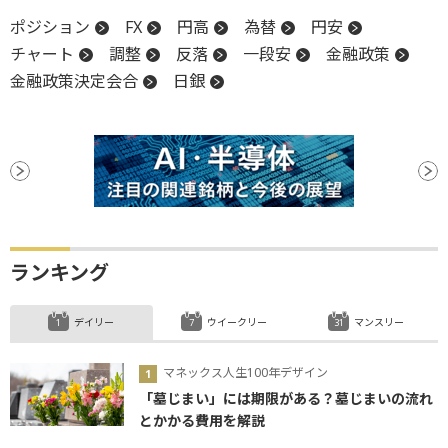
ポジション
FX
円高
為替
円安
チャート
調整
反落
一段安
金融政策
金融政策決定会合
日銀
ランキング
デイリー
ウイークリー
マンスリー
マネックス人生100年デザイン
「墓じまい」には期限がある？墓じまいの流れ
とかかる費用を解説