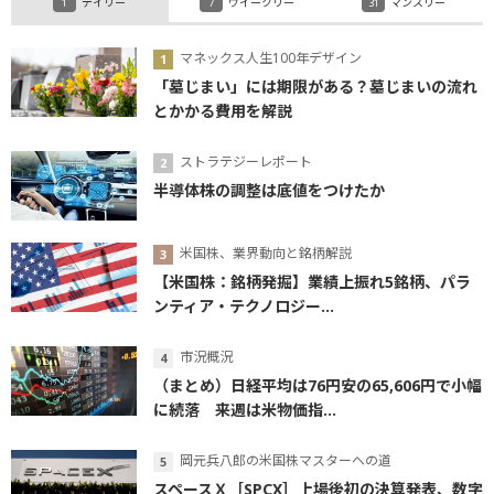
デイリー
ウイークリー
マンスリー
マネックス人生100年デザイン
「墓じまい」には期限がある？墓じまいの流れ
とかかる費用を解説
ストラテジーレポート
半導体株の調整は底値をつけたか
米国株、業界動向と銘柄解説
【米国株：銘柄発掘】業績上振れ5銘柄、パラ
ンティア・テクノロジー...
市況概況
（まとめ）日経平均は76円安の65,606円で小幅
に続落 来週は米物価指...
岡元兵八郎の米国株マスターへの道
スペースＸ［SPCX］上場後初の決算発表、数字