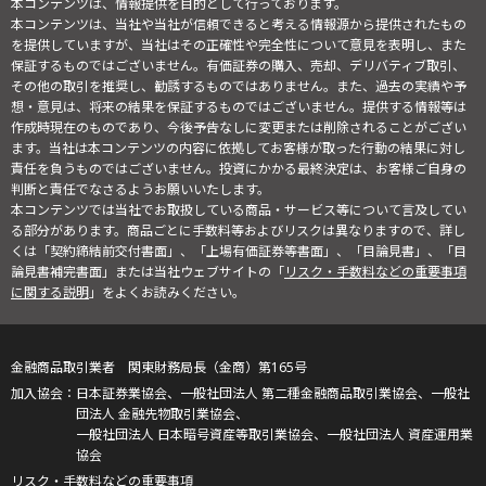
本コンテンツは、情報提供を目的として行っております。
本コンテンツは、当社や当社が信頼できると考える情報源から提供されたもの
を提供していますが、当社はその正確性や完全性について意見を表明し、また
保証するものではございません。有価証券の購入、売却、デリバティブ取引、
その他の取引を推奨し、勧誘するものではありません。また、過去の実績や予
想・意見は、将来の結果を保証するものではございません。提供する情報等は
作成時現在のものであり、今後予告なしに変更または削除されることがござい
ます。当社は本コンテンツの内容に依拠してお客様が取った行動の結果に対し
責任を負うものではございません。投資にかかる最終決定は、お客様ご自身の
判断と責任でなさるようお願いいたします。
本コンテンツでは当社でお取扱している商品・サービス等について言及してい
る部分があります。商品ごとに手数料等およびリスクは異なりますので、詳し
くは「契約締結前交付書面」、「上場有価証券等書面」、「目論見書」、「目
論見書補完書面」または当社ウェブサイトの「
リスク・手数料などの重要事項
に関する説明
」をよくお読みください。
金融商品取引業者 関東財務局長（金商）第165号
日本証券業協会、一般社団法人 第二種金融商品取引業協会、一般社
団法人 金融先物取引業協会、
一般社団法人 日本暗号資産等取引業協会、一般社団法人 資産運用業
協会
リスク・手数料などの重要事項