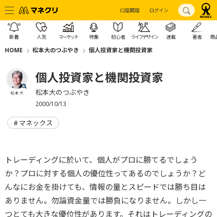
口座開設
ログイン
新着
人気
マーケット
特集
初心者
ライフデザイン
連載
著者
商
HOME
松本大のつぶやき
個人投資家と機関投資家
個人投資家と機関投資家
松本大のつぶやき
松本 大
2000/10/13
マネックス
トレーディングに於いて、個人がプロに勝てるでしょう
か？プロに対する個人の優位性ってあるのでしょうか？ど
んなにお金を掛けても、情報の量とスピードでは勝ち目は
ありません。勿論資金量では勝負になりません。しかし一
つとても大きな優位性があります。それはトレーディングの