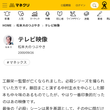
口座開設
ログイン
新着
人気
マーケット
特集
初心者
ライフデザイン
連載
著者
商
HOME
松本大のつぶやき
テレビ映像
テレビ映像
松本大のつぶやき
松本 大
2000/09/26
マネックス
工藤栄一監督が亡くなられました。必殺シリーズを撮られ
ていた方です。藤田まこと演ずる中村主水を中心とした脚
本も中々味のあるものでしたが、やはり一番印象的だった
のはあの映像です。
最後の「必殺」シーンは黒を基調として、その中に顔だけ