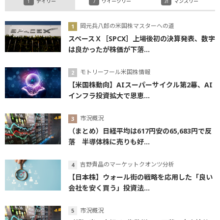
デイリー
ウイークリー
マンスリー
岡元兵八郎の米国株マスターへの道
スペースＸ［SPCX］上場後初の決算発表、数字
は良かったが株価が下落...
モトリーフール米国株情報
【米国株動向】AIスーパーサイクル第2幕、AI
インフラ投資拡大で恩恵...
市況概況
（まとめ）日経平均は617円安の65,683円で反
落 半導体株に売りも好...
吉野貴晶のマーケットクオンツ分析
【日本株】ウォール街の戦略を応用した「良い
会社を安く買う」投資法...
市況概況