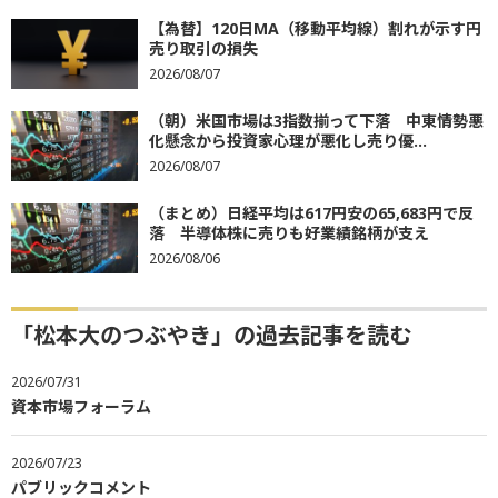
【為替】120日MA（移動平均線）割れが示す円
売り取引の損失
2026/08/07
（朝）米国市場は3指数揃って下落 中東情勢悪
化懸念から投資家心理が悪化し売り優...
2026/08/07
（まとめ）日経平均は617円安の65,683円で反
落 半導体株に売りも好業績銘柄が支え
2026/08/06
「松本大のつぶやき」の過去記事を読む
2026/07/31
資本市場フォーラム
2026/07/23
パブリックコメント