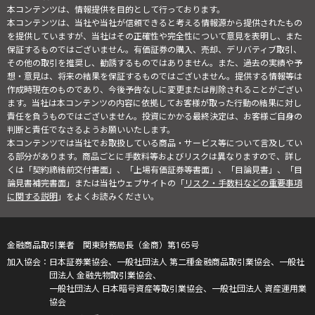
本コンテンツは、情報提供を目的として行っております。
本コンテンツは、当社や当社が信頼できると考える情報源から提供されたもの
を提供していますが、当社はその正確性や完全性について意見を表明し、また
保証するものではございません。有価証券の購入、売却、デリバティブ取引、
その他の取引を推奨し、勧誘するものではありません。また、過去の実績や予
想・意見は、将来の結果を保証するものではございません。提供する情報等は
作成時現在のものであり、今後予告なしに変更または削除されることがござい
ます。当社は本コンテンツの内容に依拠してお客様が取った行動の結果に対し
責任を負うものではございません。投資にかかる最終決定は、お客様ご自身の
判断と責任でなさるようお願いいたします。
本コンテンツでは当社でお取扱している商品・サービス等について言及してい
る部分があります。商品ごとに手数料等およびリスクは異なりますので、詳し
くは「契約締結前交付書面」、「上場有価証券等書面」、「目論見書」、「目
論見書補完書面」または当社ウェブサイトの「
リスク・手数料などの重要事項
に関する説明
」をよくお読みください。
金融商品取引業者 関東財務局長（金商）第165号
日本証券業協会、一般社団法人 第二種金融商品取引業協会、一般社
団法人 金融先物取引業協会、
一般社団法人 日本暗号資産等取引業協会、一般社団法人 資産運用業
協会