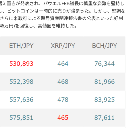
利据え置きが発表され、パウエルFRB議長は慎重な姿勢を堅持し
し、ビットコインは一時的に売りが強まった。しかし、堅調な
さらに米政府による暗号資産関連報告書の公表といった好材
1,746万円)を回復し、高値圏を維持した。