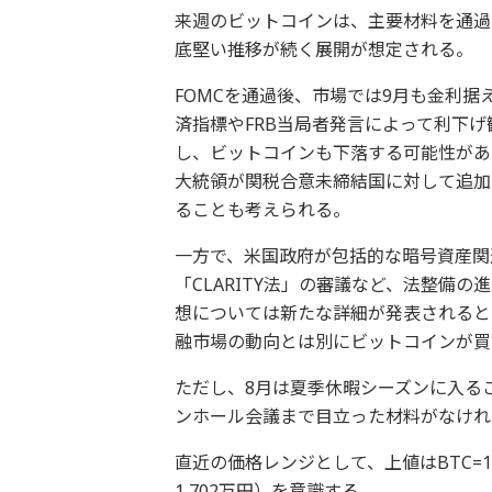
来週のビットコインは、主要材料を通過
底堅い推移が続く展開が想定される。
FOMCを通過後、市場では9月も金利
済指標やFRB当局者発言によって利下
し、ビットコインも下落する可能性があ
大統領が関税合意未締結国に対して追加
ることも考えられる。
一方で、米国政府が包括的な暗号資産関
「CLARITY法」の審議など、法整備
想については新たな詳細が発表されると
融市場の動向とは別にビットコインが買
ただし、8月は夏季休暇シーズンに入る
ンホール会議まで目立った材料がなけれ
直近の価格レンジとして、上値はBTC=123,
1,702万円）を意識する。