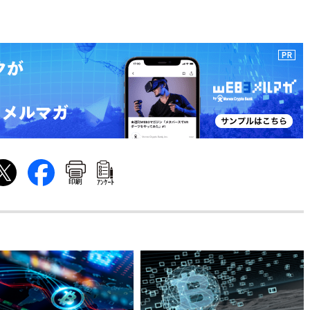
印刷
ｱﾝｹｰﾄ