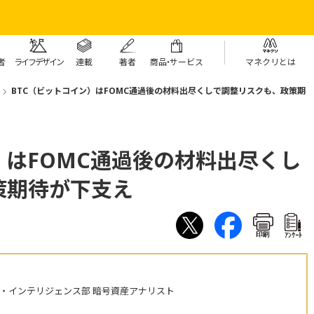
者
ライフデザイン
連載
著者
商
品・
サービス
マネクリとは
BTC（ビットコイン）はFOMC通過後の材料出尽くしで調整リスクも、政策期
）はFOMC通過後の材料出尽くし
策期待が下支え
印刷
ｱﾝｹｰﾄ
・インテリジェンス部 暗号資産アナリスト