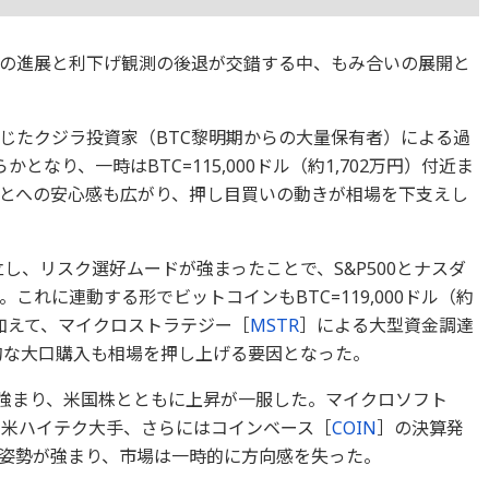
の進展と利下げ観測の後退が交錯する中、もみ合いの展開と
じたクジラ投資家（BTC黎明期からの大量保有者）による過
となり、一時はBTC=115,000ドル（約1,702万円）付近ま
とへの安心感も広がり、押し目買いの動きが相場を下支えし
し、リスク選好ムードが強まったことで、S&P500とナスダ
れに連動する形でビットコインもBTC=119,000ドル（約
。加えて、マイクロストラテジー［
MSTR
］による大型資金調達
的な大口購入も相場を押し上げる要因となった。
が強まり、米国株とともに上昇が一服した。マイクロソフト
た米ハイテク大手、さらにはコインベース［
COIN
］の決算発
姿勢が強まり、市場は一時的に方向感を失った。