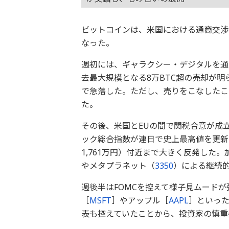
ビットコインは、米国における通商交渉
なった。
週初には、ギャラクシー・デジタルを通
去最大規模となる8万BTC超の売却が明らか
で急落した。ただし、売りをこなしたこ
た。
その後、米国とEUの間で関税合意が成立
ック総合指数が連日で史上最高値を更新。こ
1,761万円）付近まで大きく反発した
やメタプラネット（
3350
）による継続
週後半はFOMCを控えて様子見ムード
［
MSFT
］やアップル［
AAPL
］といっ
表も控えていたことから、投資家の慎重