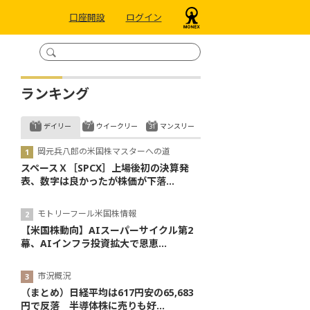
口座開設
ログイン
ランキング
デイリー
ウイークリー
マンスリー
岡元兵八郎の米国株マスターへの道
スペースＸ［SPCX］上場後初の決算発
表、数字は良かったが株価が下落...
モトリーフール米国株情報
【米国株動向】AIスーパーサイクル第2
幕、AIインフラ投資拡大で恩恵...
市況概況
（まとめ）日経平均は617円安の65,683
円で反落 半導体株に売りも好...