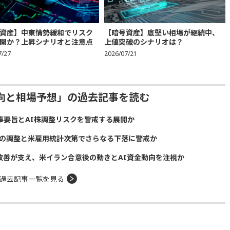
資産】中東情勢緩和でリスク
【暗号資産】底堅い相場が継続中、
開か？上昇シナリオと注意点
上値突破のシナリオは？
7/27
2026/07/21
動向と相場予想」の過去記事を読む
議事要旨とAI株調整リスクを警戒する展開か
株の調整と米雇用統計次第でさらなる下落に警戒か
給改善が支え、米イラン合意後の動きとAI資金動向を注視か
過去記事一覧を見る