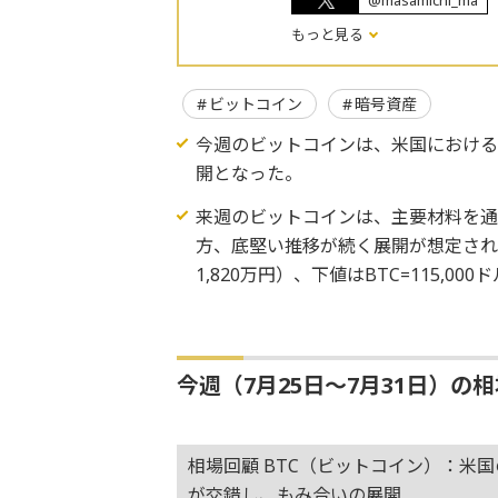
@masamichi_ma
もっと見る
ビットコイン
暗号資産
今週のビットコインは、米国におけ
開となった。
来週のビットコインは、主要材料を
方、底堅い推移が続く展開が想定される
1,820万円）、下値はBTC=115,00
今週（7月25日～7月31日）の
相場回顧 BTC（ビットコイン）：米
が交錯し、もみ合いの展開