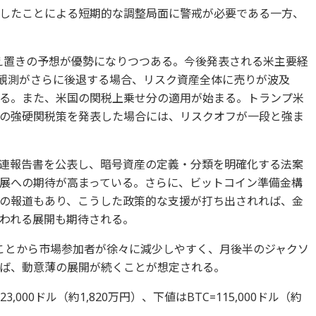
したことによる短期的な調整局面に警戒が必要である一方、
据え置きの予想が優勢になりつつある。今後発表される米主要経
げ観測がさらに後退する場合、リスク資産全体に売りが波及
る。また、米国の関税上乗せ分の適用が始まる。トランプ米
の強硬関税策を発表した場合には、リスクオフが一段と強ま
連報告書を公表し、暗号資産の定義・分類を明確化する法案
の進展への期待が高まっている。さらに、ビットコイン準備金構
の報道もあり、こうした政策的な支援が打ち出されれば、金
われる展開も期待される。
ことから市場参加者が徐々に減少しやすく、月後半のジャクソ
ば、動意薄の展開が続くことが想定される。
000ドル（約1,820万円）、下値はBTC=115,000ドル（約