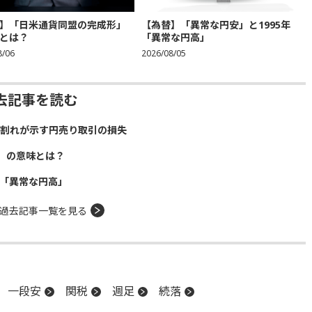
】「日米通貨同盟の完成形」
【為替】「異常な円安」と1995年
とは？
「異常な円高」
8/06
2026/08/05
去記事を読む
）割れが示す円売り取引の損失
」の意味とは？
年「異常な円高」
過去記事一覧を見る
一段安
関税
週足
続落