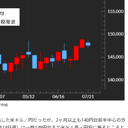
が作成
落した米ドル／円だったが、2ヶ月以上も140円台前半中心の方
14日週）は一時149円台まで米ドル高・円安に戻るところと