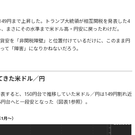
149円まで上昇した。トランプ大統領が相互関税を発表した4
から、まさにその水準まで米ドル高・円安に戻ったわけだ。
通貨安を「非関税障壁」と位置付けているだけに、このまま円
って「障害」になりかねないだろう。
てきた米ドル／円
表すると、150円台で推移していた米ドル／円は149円割れ近
5円台へと一段安となった（図表1参照）。
年1月～）