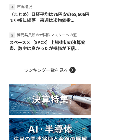
市況概況
（まとめ）日経平均は76円安の65,606円
で小幅に続落 来週は米物価指...
岡元兵八郎の米国株マスターへの道
スペースＸ［SPCX］上場後初の決算発
表、数字は良かったが株価が下落...
ランキング一覧を見る