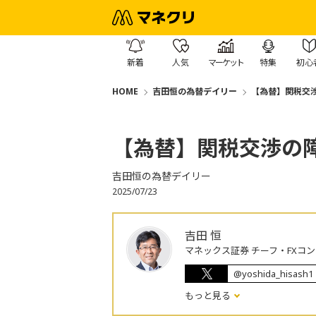
新着
人気
マーケット
特集
初心
HOME
吉田恒の為替デイリー
【為替】関税交
【為替】関税交渉の
吉田恒の為替デイリー
2025/07/23
吉田 恒
マネックス証券 チーフ・FXコ
@yoshida_hisash1
もっと見る