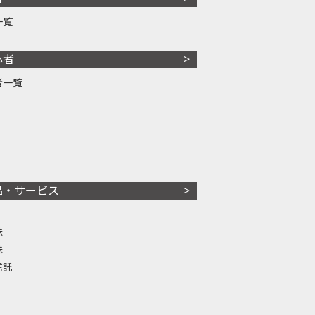
一覧
心者
者一覧
品・サービス
株
株
信託