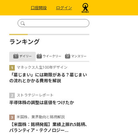
口座開設
ログイン
ランキング
デイリー
ウイークリー
マンスリー
マネックス人生100年デザイン
「墓じまい」には期限がある？墓じまい
の流れとかかる費用を解説
ストラテジーレポート
半導体株の調整は底値をつけたか
米国株、業界動向と銘柄解説
【米国株：銘柄発掘】業績上振れ5銘柄、
パランティア・テクノロジー...