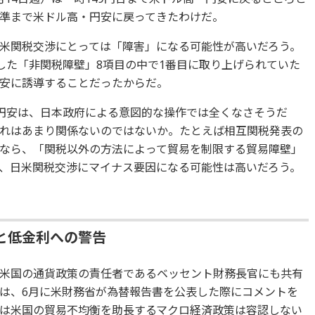
準まで米ドル高・円安に戻ってきたわけだ。
米関税交渉にとっては「障害」になる可能性が高いだろう。
表した「非関税障壁」8項目の中で1番目に取り上げられていた
安に誘導することだったからだ。
・円安は、日本政府による意図的な操作では全くなさそうだ
れはあまり関係ないのではないか。たとえば相互関税発表の
なら、「関税以外の方法によって貿易を制限する貿易障壁」
、日米関税交渉にマイナス要因になる可能性は高いだろう。
と低金利への警告
米国の通貨政策の責任者であるベッセント財務長官にも共有
は、6月に米財務省が為替報告書を公表した際にコメントを
は米国の貿易不均衡を助長するマクロ経済政策は容認しない