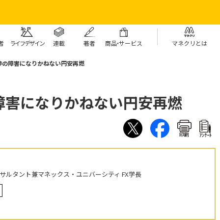
者
ライフデザイン
連載
著者
商
品・
サービス
マネクリとは
渉の障害になりかねない円安再燃
障害になりかねない円安再燃
印刷
ｱﾝｹｰﾄ
ンサルタント兼マネックス・ユニバーシティ FX学長