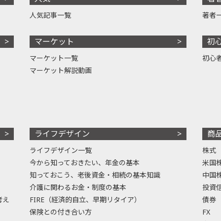
人気記事一覧
著者
マーケット
初
マーケット一覧
初心
マーケット解説動画
ライフデザイン
商
ライフデザイン一覧
株式
今から知っておきたい、年金の基本
米国
知っておこう、老後資金・相続の基本知識
中国
介護に関わるお金・制度の基本
投資
考え
FIRE（経済的自立、早期リタイア）
債券
保険との付き合い方
FX