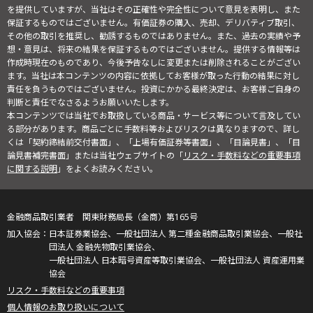
を提供していますが、当社はその正確性や完全性について意見を表明し、また
保証するものではございません。有価証券の購入、売却、デリバティブ取引、
その他の取引を推奨し、勧誘するものではありません。また、過去の実績や予
想・意見は、将来の結果を保証するものではございません。提供する情報等は
作成時現在のものであり、今後予告なしに変更または削除されることがござい
ます。当社は本コンテンツの内容に依拠してお客様が取った行動の結果に対し
責任を負うものではございません。投資にかかる最終決定は、お客様ご自身の
判断と責任でなさるようお願いいたします。
本コンテンツでは当社でお取扱している商品・サービス等について言及してい
る部分があります。商品ごとに手数料等およびリスクは異なりますので、詳し
くは「契約締結前交付書面」、「上場有価証券等書面」、「目論見書」、「目
論見書補完書面」または当社ウェブサイトの「
リスク・手数料などの重要事項
に関する説明
」をよくお読みください。
金融商品取引業者 関東財務局長（金商）第165号
日本証券業協会、一般社団法人 第二種金融商品取引業協会、一般社
団法人 金融先物取引業協会、
一般社団法人 日本暗号資産等取引業協会、一般社団法人 資産運用業
協会
リスク・手数料などの重要事項
個人情報のお取り扱いについて