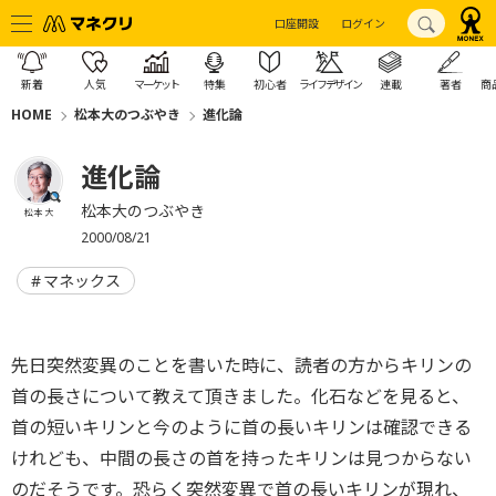
口座開設
ログイン
新着
人気
マーケット
特集
初心者
ライフデザイン
連載
著者
商
HOME
松本大のつぶやき
進化論
進化論
松本大のつぶやき
松本 大
2000/08/21
マネックス
先日突然変異のことを書いた時に、読者の方からキリンの
首の長さについて教えて頂きました。化石などを見ると、
首の短いキリンと今のように首の長いキリンは確認できる
けれども、中間の長さの首を持ったキリンは見つからない
のだそうです。恐らく突然変異で首の長いキリンが現れ、