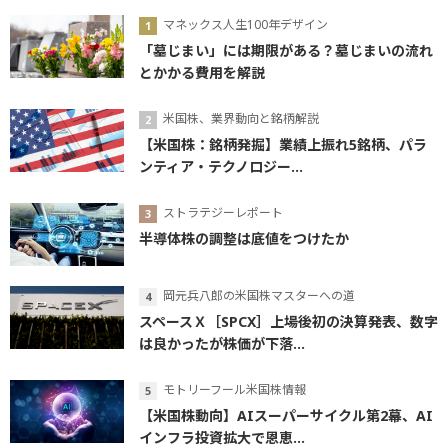
マネックス人生100年デザイン
「墓じまい」には期限がある？墓じまいの流れ
とかかる費用を解説
米国株、業界動向と銘柄解説
【米国株：銘柄発掘】業績上振れ5銘柄、パラ
ンティア・テクノロジー...
ストラテジーレポート
半導体株の調整は底値をつけたか
岡元兵八郎の米国株マスターへの道
スペースＸ［SPCX］上場後初の決算発表、数字
は良かったが株価が下落...
モトリーフール米国株情報
【米国株動向】AIスーパーサイクル第2幕、AI
インフラ投資拡大で恩恵...