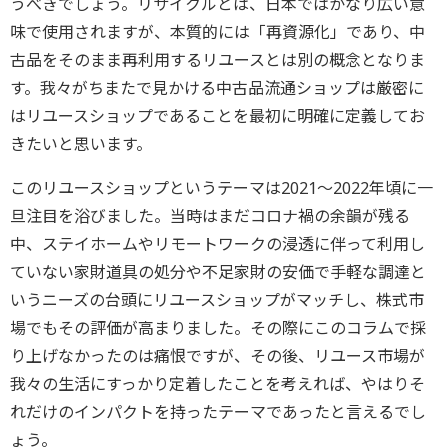
うべきでしょう。リサイクルとは、日本ではかなり広い意
味で使用されますが、本質的には「再資源化」であり、中
古品をそのまま再利用するリユースとは別の概念となりま
す。我々がちまたで見かける中古品流通ショップは厳密に
はリユースショップであることを最初に明確に定義してお
きたいと思います。
このリユースショップというテーマは2021～2022年頃に一
旦注目を浴びました。当時はまだコロナ禍の余韻が残る
中、ステイホームやリモートワークの浸透に伴って利用し
ていない家財道具の処分や不足家財の安価で手軽な調達と
いうニーズの台頭にリユースショップがマッチし、株式市
場でもその評価が高まりました。その際にこのコラムで採
り上げなかったのは痛恨ですが、その後、リユース市場が
我々の生活にすっかり定着したことを考えれば、やはりそ
れだけのインパクトを持ったテーマであったと言えるでし
ょう。