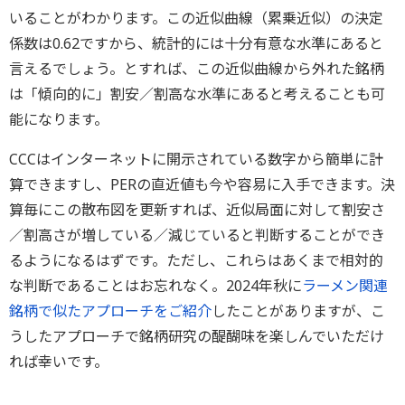
いることがわかります。この近似曲線（累乗近似）の決定
係数は0.62ですから、統計的には十分有意な水準にあると
言えるでしょう。とすれば、この近似曲線から外れた銘柄
は「傾向的に」割安／割高な水準にあると考えることも可
能になります。
CCCはインターネットに開示されている数字から簡単に計
算できますし、PERの直近値も今や容易に入手できます。決
算毎にこの散布図を更新すれば、近似局面に対して割安さ
／割高さが増している／減じていると判断することができ
るようになるはずです。ただし、これらはあくまで相対的
な判断であることはお忘れなく。2024年秋に
ラーメン関連
銘柄で似たアプローチをご紹介
したことがありますが、こ
うしたアプローチで銘柄研究の醍醐味を楽しんでいただけ
れば幸いです。