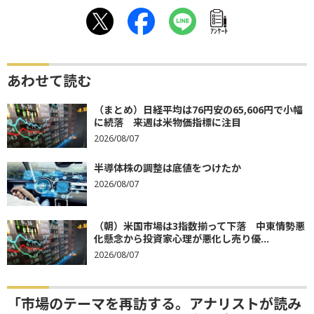
ｱﾝｹｰﾄ
あわせて読む
（まとめ）日経平均は76円安の65,606円で小幅
に続落 来週は米物価指標に注目
2026/08/07
半導体株の調整は底値をつけたか
2026/08/07
（朝）米国市場は3指数揃って下落 中東情勢悪
化懸念から投資家心理が悪化し売り優...
2026/08/07
「市場のテーマを再訪する。アナリストが読み