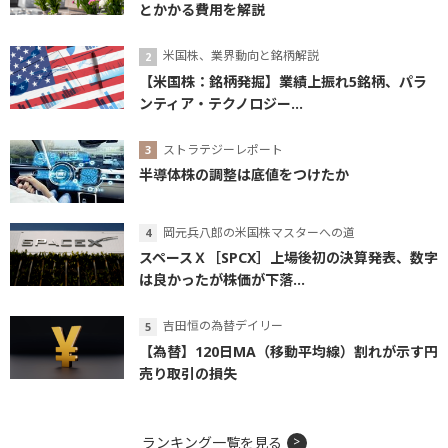
とかかる費用を解説
米国株、業界動向と銘柄解説
【米国株：銘柄発掘】業績上振れ5銘柄、パラ
ンティア・テクノロジー...
ストラテジーレポート
半導体株の調整は底値をつけたか
岡元兵八郎の米国株マスターへの道
スペースＸ［SPCX］上場後初の決算発表、数字
は良かったが株価が下落...
吉田恒の為替デイリー
【為替】120日MA（移動平均線）割れが示す円
売り取引の損失
ランキング一覧を見る