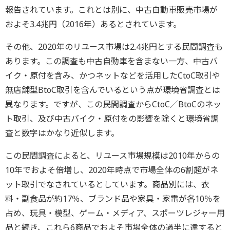
報告されています。これとは別に、中古自動車販売市場が
およそ3.4兆円（2016年）あるとされています。
その他、2020年のリユース市場は2.4兆円とする民間調査も
あります。この調査も中古自動車を含まない一方、中古バ
イク・原付を含み、かつネットなどを活用したCtoC取引や
無店舗型BtoC取引を含んでいるという点が環境省調査とは
異なります。ですが、この民間調査からCtoC／BtoCのネッ
ト取引、及び中古バイク・原付をの影響を除くと環境省調
査と数字はかなり近似します。
この民間調査によると、リユース市場規模は2010年からの
10年でおよそ倍増し、2020年時点で市場全体の6割超がネ
ット取引でなされているとしています。商品別には、衣
料・副食品が約17％、ブランド品や家具・家電が各10％を
占め、玩具・模型、ゲーム・メディア、スポーツレジャー用
品と続き、これら6商品でおよそ市場全体の過半に達すると