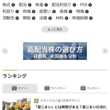
株式
配当
株価
配当利回り
PER
利回り
時価
底堅い
高値
物価
流動性
関税
決算
材料
時価総額
実質賃金
底
バリュエーション
もっと見る
ランキング
デイリー
ウイークリー
マンスリー
マネックス人生100年デザイン
「墓じまい」には期限がある？墓じまいの流れ