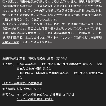
想・意見は、将来の結果を保証するものではございません。提供する情報等は
作成時現在のものであり、今後予告なしに変更または削除されることがござい
ます。当社は本コンテンツの内容に依拠してお客様が取った行動の結果に対し
責任を負うものではございません。投資にかかる最終決定は、お客様ご自身の
判断と責任でなさるようお願いいたします。
本コンテンツでは当社でお取扱している商品・サービス等について言及してい
る部分があります。商品ごとに手数料等およびリスクは異なりますので、詳し
くは「契約締結前交付書面」、「上場有価証券等書面」、「目論見書」、「目
論見書補完書面」または当社ウェブサイトの「
リスク・手数料などの重要事項
に関する説明
」をよくお読みください。
金融商品取引業者 関東財務局長（金商）第165号
日本証券業協会、一般社団法人 第二種金融商品取引業協会、一般社
団法人 金融先物取引業協会、
一般社団法人 日本暗号資産等取引業協会、一般社団法人 資産運用業
協会
リスク・手数料などの重要事項
個人情報のお取り扱いについて
マネックス証券株式会社
会社概要
お問合せ
ヘルプ（通知の登録・解除）