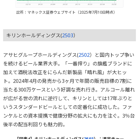
出所：マネックス証券ウェブサイト（2025年7月10日時点）
キリンホールディングス(
2503
）
アサヒグループホールディングス(
2502
）と国内トップ争い
を続けるビール業界大手。「一番搾り」の旗艦ブランドに
加えて酒税法改正をにらんだ新製品「晴れ風」が大ヒッ
ト。2024年4月の発売から3ヶ月で年間の販売目標の7割に
当たる300万ケースという好調な売れ行き。アルコール離れ
が広がる世の流れに逆行して、キリンとしては17年ぶりと
いうスタンダードビールとしての定番化に成功した。ファ
ンケルとの資本提携で健康分野の拡大にも力を注ぐ。3％台
後半の配当利回りも魅力的。
【図表4】キリンホールディングス(
2503
）：週足チャー