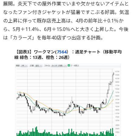
展開。炎天下での屋外作業でいまや欠かせないアイテムと
なったファン付きジャケットが猛暑ですこぶる好調。気温
の上昇に伴って既存店売上高は、4月の前年比＋0.1％か
ら、5月＋11.4％、6月＋15.0％へと大きく上昇した。今後
は「カラーズ」を毎年40店ずつ出店する計画。
【図表3】ワークマン(
7564
）：週足チャート（移動平均
線 緑色：13週、橙色：26週）