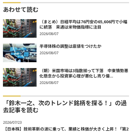
あわせて読む
（まとめ）日経平均は76円安の65,606円で小幅
に続落 来週は米物価指標に注目
2026/08/07
半導体株の調整は底値をつけたか
2026/08/07
（朝）米国市場は3指数揃って下落 中東情勢悪
化懸念から投資家心理が悪化し売り優...
2026/08/07
「鈴木一之、次のトレンド銘柄を探る！」の過
去記事を読む
2026/07/23
【日本株】技術革新の波に乗って、業績と株価が大きく上昇！「第2