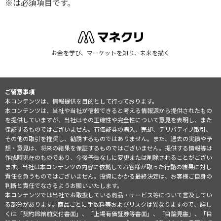
※は必須項目です。
お金を学び、マーケットを知り、未来を描く
ご留意事項
本コンテンツは、情報提供を目的として行っております。
本コンテンツは、当社や当社が信頼できると考える情報源から提供されたもの
を提供していますが、当社はその正確性や完全性について意見を表明し、また
保証するものではございません。有価証券の購入、売却、デリバティブ取引、
その他の取引を推奨し、勧誘するものではありません。また、過去の実績や予
想・意見は、将来の結果を保証するものではございません。提供する情報等は
作成時現在のものであり、今後予告なしに変更または削除されることがござい
ます。当社は本コンテンツの内容に依拠してお客様が取った行動の結果に対し
責任を負うものではございません。投資にかかる最終決定は、お客様ご自身の
判断と責任でなさるようお願いいたします。
本コンテンツでは当社でお取扱している商品・サービス等について言及してい
る部分があります。商品ごとに手数料等およびリスクは異なりますので、詳し
くは「契約締結前交付書面」、「上場有価証券等書面」、「目論見書」、「目