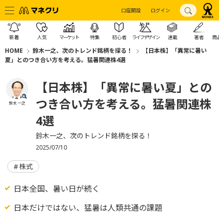
口座開設
ログイン
新着
人気
マーケット
特集
初心者
ライフデザイン
連載
著者
商
HOME
鈴木一之、次のトレンド銘柄を探る！
【日本株】「異常に暑い
夏」とのつき合い方を考える。猛暑関連株4選
【日本株】「異常に暑い夏」との
つき合い方を考える。猛暑関連株
鈴木 一之
4選
鈴木一之、次のトレンド銘柄を探る！
2025/07/10
株式
日本全国、暑い日が続く
日本だけではない、猛暑は人類共通の課題