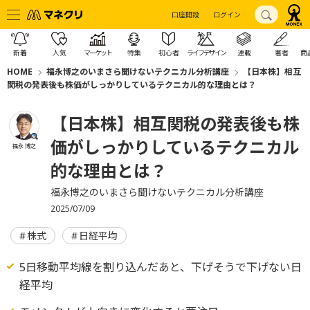
口座開設
ログイン
新着
人気
マーケット
特集
初心者
ライフデザイン
連載
著者
商
HOME
福永博之のいまさら聞けないテクニカル分析講座
【日本株】相互
関税の発表後も株価がしっかりしているテクニカル的な理由とは？
【日本株】相互関税の発表後も株
価がしっかりしているテクニカル
福永 博之
的な理由とは？
福永博之のいまさら聞けないテクニカル分析講座
2025/07/09
株式
日経平均
5日移動平均線を割り込んだあと、下げそうで下げない日
経平均