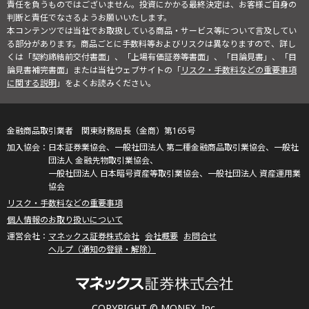
責任を負うものではございません。投資にかかる最終決定は、お客様ご自身の
判断と責任でなさるようお願いいたします。
本コンテンツでは当社でお取扱している商品・サービス等について言及してい
る部分があります。商品ごとに手数料等およびリスクは異なりますので、詳し
くは「契約締結前交付書面」、「上場有価証券等書面」、「目論見書」、「目
論見書補完書面」または当社ウェブサイトの「
リスク・手数料などの重要事項
に関する説明
」をよくお読みください。
金融商品取引業者 関東財務局長（金商）第165号
日本証券業協会、一般社団法人 第二種金融商品取引業協会、一般社
団法人 金融先物取引業協会、
一般社団法人 日本暗号資産等取引業協会、一般社団法人 資産運用業
協会
リスク・手数料などの重要事項
個人情報のお取り扱いについて
マネックス証券株式会社
会社概要
お問合せ
ヘルプ（通知の登録・解除）
COPYRIGHT © MONEX, Inc.