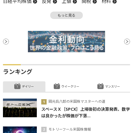
日経平均株価
反発
上値
関税
材料
安値
陽線
もっと見る
ランキング
デイリー
ウイークリー
マンスリー
岡元兵八郎の米国株マスターへの道
スペースＸ［SPCX］上場後初の決算発表、数字
は良かったが株価が下落...
モトリーフール米国株情報