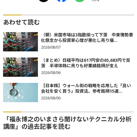
ｱﾝｹｰﾄ
あわせて読む
（朝）米国市場は3指数揃って下落 中東情勢悪
化懸念から投資家心理が悪化し売り優...
2026/08/07
（まとめ）日経平均は617円安の65,683円で反
落 半導体株に売りも好業績銘柄が支え
2026/08/06
【日本株】ウォール街の戦略を応用した「良い
会社を安く買う」投資法、参考銘柄15選...
2026/08/06
「福永博之のいまさら聞けないテクニカル分析
講座」の過去記事を読む