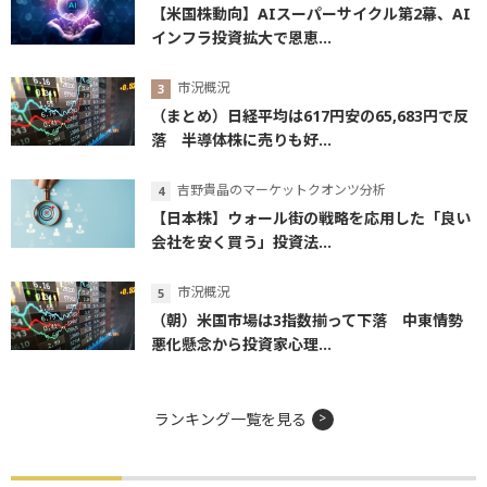
【米国株動向】AIスーパーサイクル第2幕、AI
インフラ投資拡大で恩恵...
市況概況
（まとめ）日経平均は617円安の65,683円で反
落 半導体株に売りも好...
吉野貴晶のマーケットクオンツ分析
【日本株】ウォール街の戦略を応用した「良い
会社を安く買う」投資法...
市況概況
（朝）米国市場は3指数揃って下落 中東情勢
悪化懸念から投資家心理...
ランキング一覧を見る