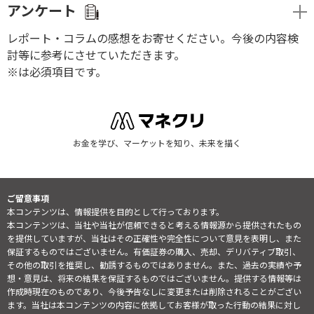
アンケート
レポート・コラムの感想をお寄せください。今後の内容検
討等に参考にさせていただきます。
※は必須項目です。
お金を学び、マーケットを知り、未来を描く
ご留意事項
本コンテンツは、情報提供を目的として行っております。
本コンテンツは、当社や当社が信頼できると考える情報源から提供されたもの
を提供していますが、当社はその正確性や完全性について意見を表明し、また
保証するものではございません。有価証券の購入、売却、デリバティブ取引、
その他の取引を推奨し、勧誘するものではありません。また、過去の実績や予
想・意見は、将来の結果を保証するものではございません。提供する情報等は
作成時現在のものであり、今後予告なしに変更または削除されることがござい
ます。当社は本コンテンツの内容に依拠してお客様が取った行動の結果に対し