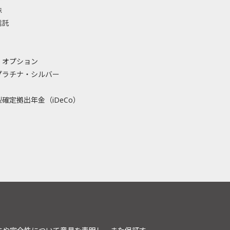
株
信託
・オプション
プラチナ・シルバー
確定拠出年金（iDeCo）