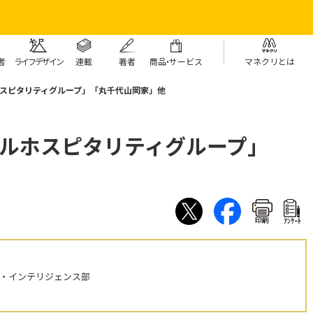
者
ライフデザイン
連載
著者
商
品・
サービス
マネクリとは
ホスピタリティグループ」「丸千代山岡家」他
ナルホスピタリティグループ」
印刷
ｱﾝｹｰﾄ
ル・インテリジェンス部