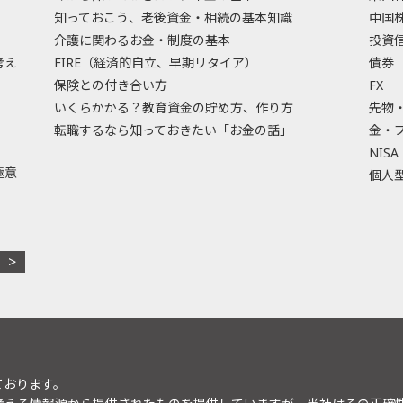
知っておこう、老後資金・相続の基本知識
中国
介護に関わるお金・制度の基本
投資
考え
FIRE（経済的自立、早期リタイア）
債券
保険との付き合い方
FX
いくらかかる？教育資金の貯め方、作り方
先物
転職するなら知っておきたい「お金の話」
金・
NISA
極意
個人型
ております。