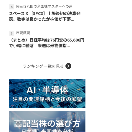
岡元兵八郎の米国株マスターへの道
スペースＸ［SPCX］上場後初の決算発
表、数字は良かったが株価が下落...
市況概況
（まとめ）日経平均は76円安の65,606円
で小幅に続落 来週は米物価指...
ランキング一覧を見る