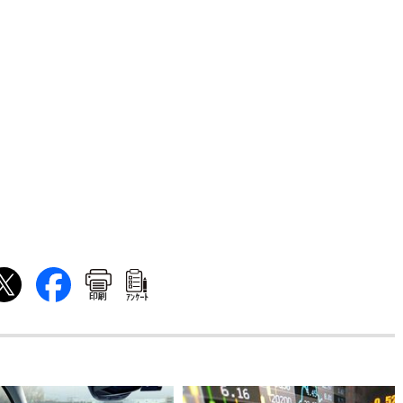
印刷
ｱﾝｹｰﾄ