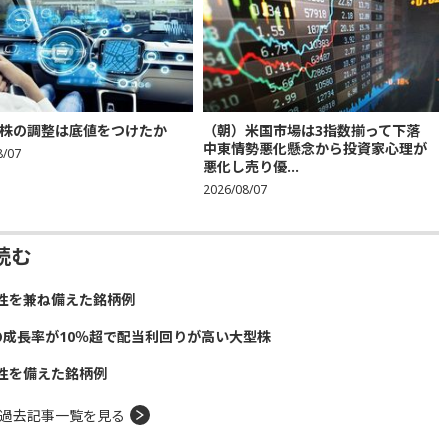
株の調整は底値をつけたか
（朝）米国市場は3指数揃って下落
中東情勢悪化懸念から投資家心理が
8/07
悪化し売り優...
2026/08/07
読む
性を兼ね備えた銘柄例
の成長率が10％超で配当利回りが高い大型株
性を備えた銘柄例
過去記事一覧を見る