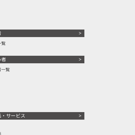
者
一覧
心者
者一覧
品・サービス
株