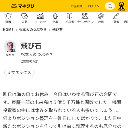
口座開設
ログイン
新着
人気
マーケット
特集
初心者
ライフデザイン
連載
著者
商
HOME
松本大のつぶやき
飛び石
飛び石
松本大のつぶやき
松本 大
2000/07/21
マネックス
昨日は海の日でお休み。今日はいわゆる飛び石の合間で
す。東証一部の出来高は５億５千万株と閑散でした。機関
投資家の中には休みを取られている人も多いでしょうし、
何よりポジション整理を一昨日にしたばかりで、また日中
新たなポジションを作って引け前に整理するのも厄介なの