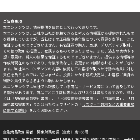
ご留意事項
本コンテンツは、情報提供を目的として行っております。
本コンテンツは、当社や当社が信頼できると考える情報源から提供されたもの
を提供していますが、当社はその正確性や完全性について意見を表明し、また
保証するものではございません。有価証券の購入、売却、デリバティブ取引、
その他の取引を推奨し、勧誘するものではありません。また、過去の実績や予
想・意見は、将来の結果を保証するものではございません。提供する情報等は
作成時現在のものであり、今後予告なしに変更または削除されることがござい
ます。当社は本コンテンツの内容に依拠してお客様が取った行動の結果に対し
責任を負うものではございません。投資にかかる最終決定は、お客様ご自身の
判断と責任でなさるようお願いいたします。
本コンテンツでは当社でお取扱している商品・サービス等について言及してい
る部分があります。商品ごとに手数料等およびリスクは異なりますので、詳し
くは「契約締結前交付書面」、「上場有価証券等書面」、「目論見書」、「目
論見書補完書面」または当社ウェブサイトの「
リスク・手数料などの重要事項
に関する説明
」をよくお読みください。
金融商品取引業者 関東財務局長（金商）第165号
日本証券業協会、一般社団法人 第二種金融商品取引業協会、一般社