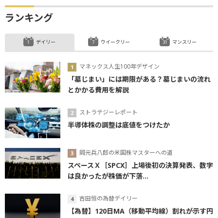
ランキング
デイリー
ウイークリー
マンスリー
マネックス人生100年デザイン
「墓じまい」には期限がある？墓じまいの流れ
とかかる費用を解説
ストラテジーレポート
半導体株の調整は底値をつけたか
岡元兵八郎の米国株マスターへの道
スペースＸ［SPCX］上場後初の決算発表、数字
は良かったが株価が下落...
吉田恒の為替デイリー
【為替】120日MA（移動平均線）割れが示す円